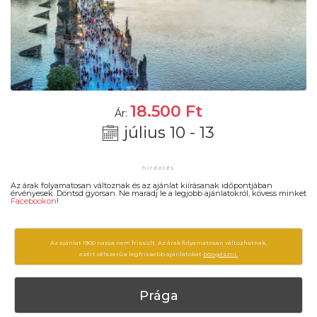
18.500
Ft
Ár:
július 10 - 13
Az árak folyamatosan változnak és az ajánlat kiírásanak időpontjában
érvényesek. Döntsd gyorsan. Ne maradj le a legjobb ajánlatokról, kövess minket
Facebookon
!
Az ajánlat 1900 napja nem frissült. Az árak folyamatosan változhatnak,
ezért célszerű a legfrissebb ajánlatokat
böngészni.
Prága