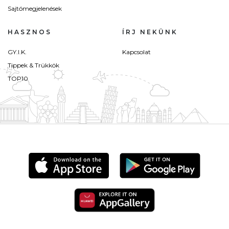
Sajtómegjelenések
HASZNOS
ÍRJ NEKÜNK
GY.I.K.
Kapcsolat
Tippek & Trükkök
TOP10