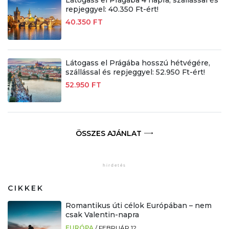
repjeggyel: 40.350 Ft-ért!
40.350 FT
Látogass el Prágába hosszú hétvégére,
szállással és repjeggyel: 52.950 Ft-ért!
52.950 FT
ÖSSZES AJÁNLAT
CIKKEK
Romantikus úti célok Európában – nem
csak Valentin-napra
EURÓPA
/
FEBRUÁR 12.