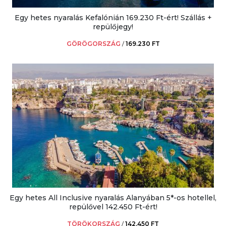
Egy hetes nyaralás Kefalónián 169.230 Ft-ért! Szállás +
repülőjegy!
GÖRÖGORSZÁG
/
169.230 FT
Egy hetes All Inclusive nyaralás Alanyában 5*-os hotellel,
repülővel 142.450 Ft-ért!
TÖRÖKORSZÁG
/
142.450 FT