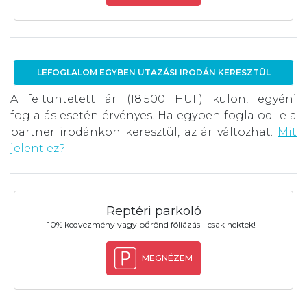
LEFOGLALOM EGYBEN UTAZÁSI IRODÁN KERESZTÜL
A feltüntetett ár (18.500 HUF) külön, egyéni
foglalás esetén érvényes. Ha egyben foglalod le a
partner irodánkon keresztül, az ár változhat.
Mit
jelent ez?
Reptéri parkoló
10% kedvezmény vagy bőrönd fóliázás - csak nektek!
MEGNÉZEM