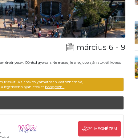
március 6 - 9
an érvényesek. Döntsd gyorsan. Ne maradj le a legjobb ajánlatokról, kövess
m frissült. Az árak folyamatosan változhatnak,
ű a legfrissebb ajánlatokat
böngészni.
MEGNÉZEM
n
tség)