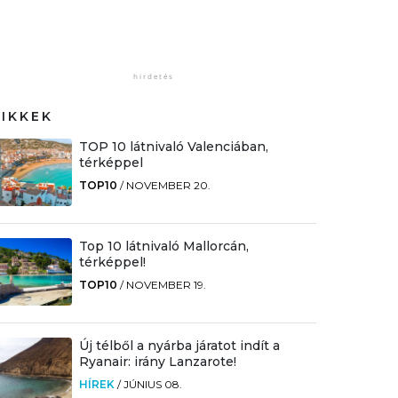
CIKKEK
TOP 10 látnivaló Valenciában,
térképpel
TOP10
/
NOVEMBER 20.
Top 10 látnivaló Mallorcán,
térképpel!
TOP10
/
NOVEMBER 19.
Új télből a nyárba járatot indít a
Ryanair: irány Lanzarote!
HÍREK
/
JÚNIUS 08.