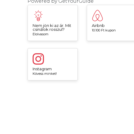
Powered by
GetYourGuide
Nem jön ki az ár. Mit
Airbnb
csinálok rosszul?
10.100 Ft kupon
Elolvasom
Instagram
Kövess minket!