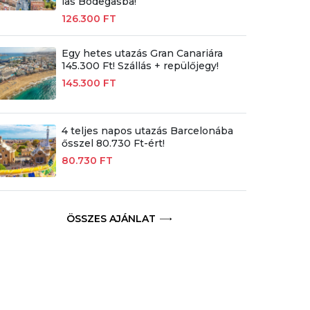
las Bodegasba!
126.300 FT
Egy hetes utazás Gran Canariára
145.300 Ft! Szállás + repülőjegy!
145.300 FT
4 teljes napos utazás Barcelonába
ősszel 80.730 Ft-ért!
80.730 FT
ÖSSZES AJÁNLAT