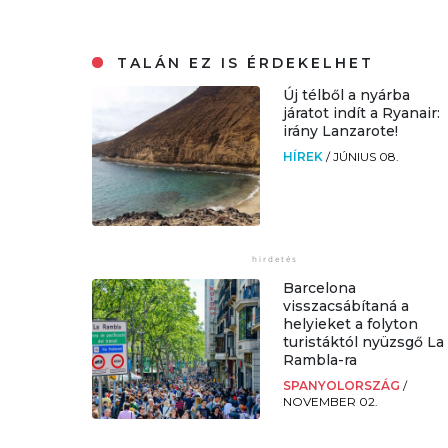
TALÁN EZ IS ÉRDEKELHET
Új télből a nyárba
járatot indít a Ryanair:
irány Lanzarote!
HÍREK
/
JÚNIUS 08.
Barcelona
visszacsábítaná a
helyieket a folyton
turistáktól nyüzsgő La
Rambla-ra
SPANYOLORSZÁG
/
NOVEMBER 02.