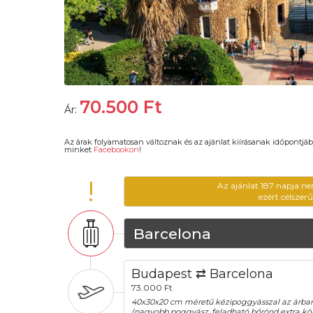
70.500
Ft
Ár:
Az árak folyamatosan változnak és az ajánlat kiírásanak időpontjáb
minket
Facebookon
!
!
Az ajánlat 187 napja ne
ezért célszer
Barcelona
Budapest ⇄ Barcelona
73.000 Ft
40x30x20 cm méretű kézipoggyásszal az árba
(nagyobb poggyász, feladható bőrönd extra köl