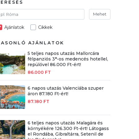
KERESÉS
Mehet
Ajánlatok
Cikkek
HASONLÓ AJÁNLATOK
5 teljes napos utazás Mallorcára
félpanziós 3*-os medencés hotellel,
repülővel 86.000 Ft-ért!
86.000 FT
6 napos utazás Valenciába szuper
áron 87.180 Ft-ért!
87.180 FT
6 teljes napos utazás Malagára és
környékére 126.300 Ft-ért! Látogass
el Rondába, Gibraltárra, Setenil de