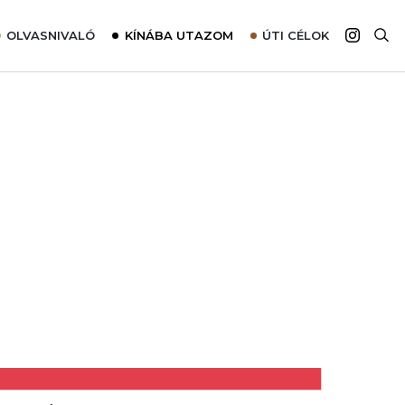
OLVASNIVALÓ
KÍNÁBA UTAZOM
ÚTI CÉLOK
Top 10 látnivalók térképpel
Európa
Tudnivalók az ajánlatok lefoglalásához
Ázsia
Tippek & Trükkök
Amerika
Utazómajom – CitySIM kártya a világutazóknak
Afrika
Interjú
Ausztrália
Élménybeszámolók
Szállodalátogatás
Sajtómegjelenések