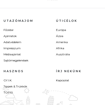
UTAZÓMAJOM
ÚTICÉLOK
Főoldal
Európa
Ajánlatok
Ázsia
Adatvédelem
Amerika
Impresszum
Afrika
Médiaajánlat
Ausztrália
Sajtómegjelenések
HASZNOS
ÍRJ NEKÜNK
GY.I.K.
Kapcsolat
Tippek & Trükkök
TOP10