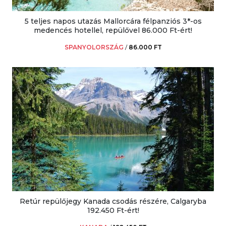
5 teljes napos utazás Mallorcára félpanziós 3*-os
medencés hotellel, repülővel 86.000 Ft-ért!
SPANYOLORSZÁG
/
86.000 FT
Retúr repülőjegy Kanada csodás részére, Calgaryba
192.450 Ft-ért!