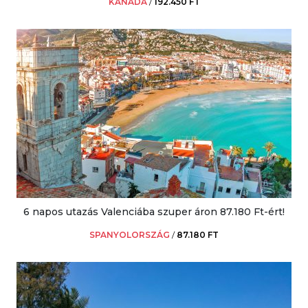
KANADA
/
192.450 FT
6 napos utazás Valenciába szuper áron 87.180 Ft-ért!
SPANYOLORSZÁG
/
87.180 FT