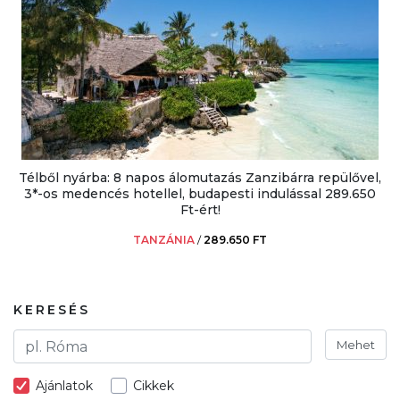
Télből nyárba: 8 napos álomutazás Zanzibárra repülővel,
3*-os medencés hotellel, budapesti indulással 289.650
Ft-ért!
TANZÁNIA
/
289.650 FT
KERESÉS
Mehet
Ajánlatok
Cikkek