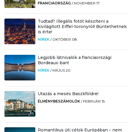
FRANCIAORSZÁG
/
NOVEMBER 17.
Tudtad? Illegális fotót készíteni a
kivilágított Eiffel-toronyról! Büntethetnek
is érte!
HÍREK
/
OKTÓBER 08.
Legjobb látnivalók a franciaországi
Bordeaux-ban!
HÍREK
/
MÁJUS 20.
Utazás a mesés Baszkföldre!
ÉLMÉNYBESZÁMOLÓK
/
FEBRUÁR 15.
Romantikus úti célok Európában – nem