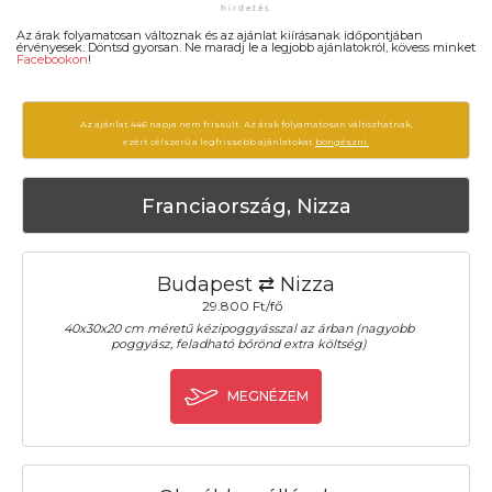
Az árak folyamatosan változnak és az ajánlat kiírásanak időpontjában
érvényesek. Döntsd gyorsan. Ne maradj le a legjobb ajánlatokról, kövess minket
Facebookon
!
Az ajánlat 446 napja nem frissült. Az árak folyamatosan változhatnak,
ezért célszerű a legfrissebb ajánlatokat
böngészni.
Franciaország, Nizza
Budapest ⇄ Nizza
29.800 Ft/fő
40x30x20 cm méretű kézipoggyásszal az árban (nagyobb
poggyász, feladható bőrönd extra költség)
MEGNÉZEM