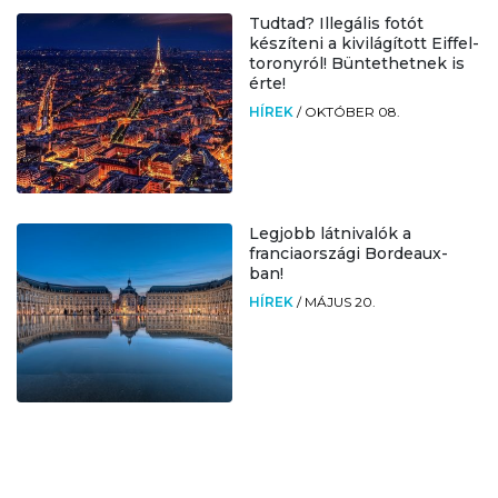
Tudtad? Illegális fotót
készíteni a kivilágított Eiffel-
toronyról! Büntethetnek is
érte!
HÍREK
/
OKTÓBER 08.
Legjobb látnivalók a
franciaországi Bordeaux-
ban!
HÍREK
/
MÁJUS 20.