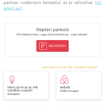
partner irodánkon keresztül, az ár változhat.
Mit
jelent ez?
Reptéri parkoló
10% kedvezmény vagy bőrönd fóliázás - csak nektek!
MEGNÉZEM
Nem jön ki az ár. Mit csinálok rosszul?
Nem jön ki az ár. Mit
Airbnb
csinálok rosszul?
10.100 Ft kupon
Elolvasom