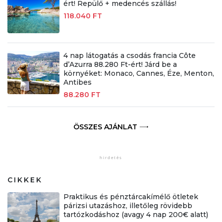
ért! Repülő + medencés szállás!
118.040 FT
4 nap látogatás a csodás francia Côte
d’Azurra 88.280 Ft-ért! Járd be a
környéket: Monaco, Cannes, Éze, Menton,
Antibes
88.280 FT
ÖSSZES AJÁNLAT
CIKKEK
Praktikus és pénztárcakímélő ötletek
párizsi utazáshoz, illetőleg rövidebb
tartózkodáshoz (avagy 4 nap 200€ alatt)