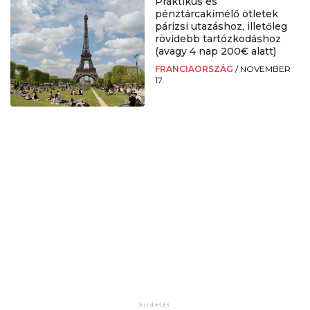
Praktikus és
pénztárcakímélő ötletek
párizsi utazáshoz, illetőleg
rövidebb tartózkodáshoz
(avagy 4 nap 200€ alatt)
FRANCIAORSZÁG
/
NOVEMBER
17.