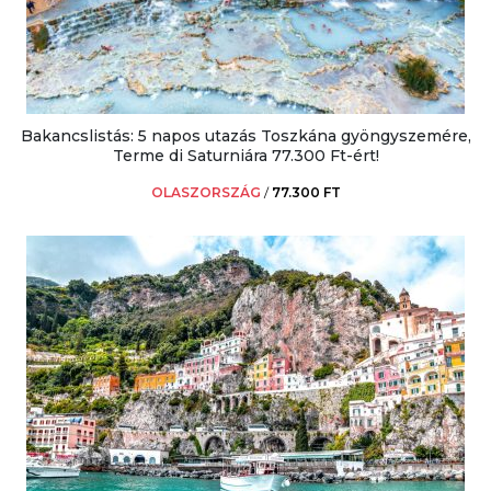
Bakancslistás: 5 napos utazás Toszkána gyöngyszemére,
Terme di Saturniára 77.300 Ft-ért!
OLASZORSZÁG
/
77.300 FT