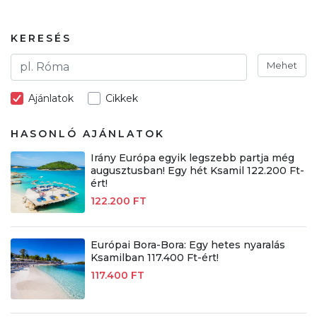
KERESÉS
Mehet
Ajánlatok
Cikkek
HASONLÓ AJÁNLATOK
Irány Európa egyik legszebb partja még
augusztusban! Egy hét Ksamil 122.200 Ft-
ért!
122.200 FT
Európai Bora-Bora: Egy hetes nyaralás
Ksamilban 117.400 Ft-ért!
117.400 FT