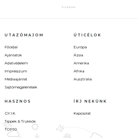
UTAZÓMAJOM
ÚTICÉLOK
Főoldal
Európa
Ajánlatok
Ázsia
Adatvédelem
Amerika
Impresszum
Afrika
Médiaajánlat
Ausztrália
Sajtómegjelenések
HASZNOS
ÍRJ NEKÜNK
GY.I.K.
Kapcsolat
Tippek & Trükkök
TOP10