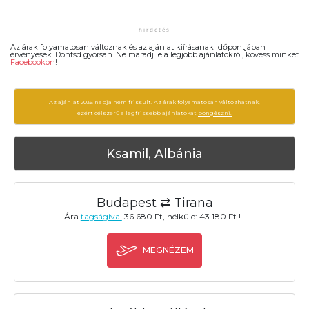
Az árak folyamatosan változnak és az ajánlat kiírásanak időpontjában
érvényesek. Döntsd gyorsan. Ne maradj le a legjobb ajánlatokról, kövess minket
Facebookon
!
Az ajánlat 2036 napja nem frissült. Az árak folyamatosan változhatnak,
ezért célszerű a legfrissebb ajánlatokat
böngészni.
Ksamil, Albánia
Budapest ⇄ Tirana
Ára
tagságival
36.680 Ft, nélküle: 43.180 Ft !
MEGNÉZEM