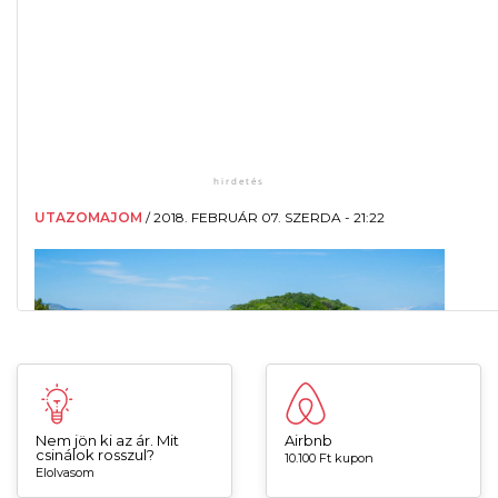
Nem jön ki az ár. Mit
Airbnb
csinálok rosszul?
10.100 Ft kupon
Elolvasom