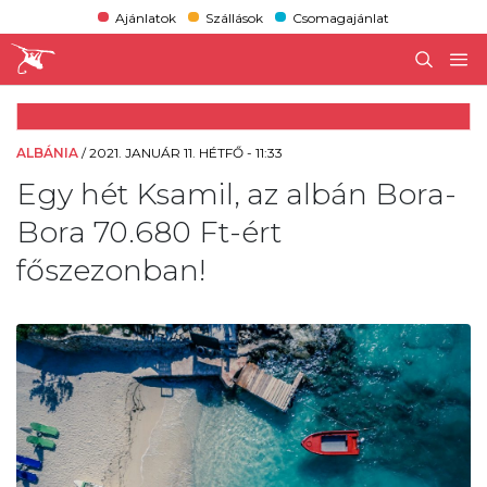
Ajánlatok
Szállások
Csomagajánlat
ALBÁNIA
/
2021. JANUÁR 11. HÉTFŐ - 11:33
Egy hét Ksamil, az albán Bora-
Bora 70.680 Ft-ért
főszezonban!