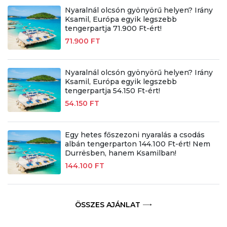
Nyaralnál olcsón gyönyörű helyen? Irány
Ksamil, Európa egyik legszebb
tengerpartja 71.900 Ft-ért!
71.900 FT
Nyaralnál olcsón gyönyörű helyen? Irány
Ksamil, Európa egyik legszebb
tengerpartja 54.150 Ft-ért!
54.150 FT
Egy hetes főszezoni nyaralás a csodás
albán tengerparton 144.100 Ft-ért! Nem
Durrësben, hanem Ksamilban!
144.100 FT
ÖSSZES AJÁNLAT