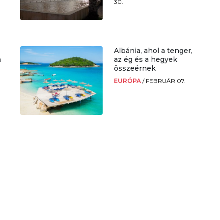
30.
Albánia, ahol a tenger,
a
az ég és a hegyek
összeérnek
EURÓPA
/
FEBRUÁR 07.
.