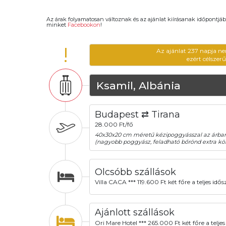
Az árak folyamatosan változnak és az ajánlat kiírásanak időpontjáb
minket
Facebookon
!
!
Az ajánlat 237 napja ne
ezért célszer
Ksamil, Albánia
Budapest ⇄ Tirana
28.000 Ft/fő
40x30x20 cm méretű kézipoggyásszal az árba
(nagyobb poggyász, feladható bőrönd extra köl
Olcsóbb szállások
Villa CACA *** 119.600 Ft két főre a teljes idő
Ajánlott szállások
Ori Mare Hotel *** 265.000 Ft két főre a teljes