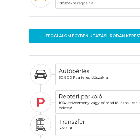
időszakra reggelivel
LEFOGLALOM EGYBEN UTAZÁSI IRODÁN KERES
Autóbérlés
50.900 Ft a teljes időszakra
Reptéri parkoló
P
10% kedvezmény vagy bőrönd fóliázás - csak
nektek!
Transzfer
5 óra út