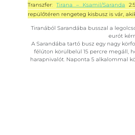
Transzfer: 
Tirana – Ksamil/Saranda
 2.
repülőtéren rengeteg kisbusz is vár, ak
Tiranából Sarandába busszal a legolcs
eurót kér
A Sarandába tartó busz egy nagy körfo
félúton körülbelül 15 percre megáll, 
harapnivalót. Naponta 5 alkalommal közle