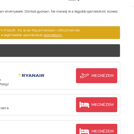
an érvényesek. Döntsd gyorsan. Ne maradj le a legjobb ajánlatokról, kövess
m frissült. Az árak folyamatosan változhatnak,
ű a legfrissebb ajánlatokat
böngészni.
MEGNÉZEM
n
tség)
MEGNÉZEM
szakra
MEGNÉZEM