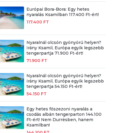
Európai Bora-Bora: Egy hetes
nyaralás Ksamilban 117.400 Ft-ért!
117.400 FT
Nyaralnál olcsón gyönyörű helyen?
Irány Ksamil, Európa egyik legszebb
tengerpartja 71.900 Ft-ért!
71.900 FT
Nyaralnál olcsón gyönyörű helyen?
Irány Ksamil, Európa egyik legszebb
tengerpartja 54.150 Ft-ért!
54.150 FT
Egy hetes főszezoni nyaralás a
csodás albán tengerparton 144.100
Ft-ért! Nem Durrësben, hanem
Ksamilban!
144.100 FT