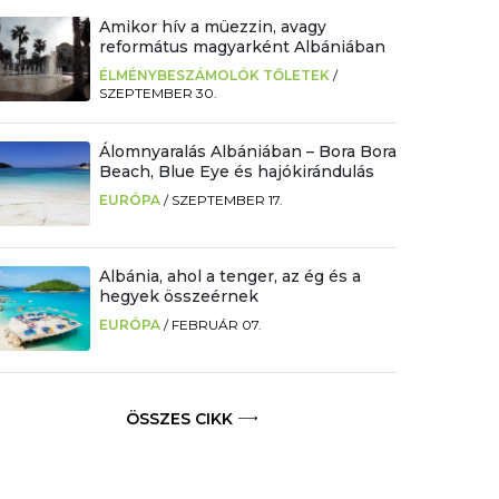
Amikor hív a müezzin, avagy
református magyarként Albániában
ÉLMÉNYBESZÁMOLÓK TŐLETEK
/
SZEPTEMBER 30.
Álomnyaralás Albániában – Bora Bora
Beach, Blue Eye és hajókirándulás
EURÓPA
/
SZEPTEMBER 17.
Albánia, ahol a tenger, az ég és a
hegyek összeérnek
EURÓPA
/
FEBRUÁR 07.
ÖSSZES CIKK