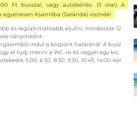
500 Ft busszal, vagy autóbérlés. (5 óra!) A 
ik egyenesen Ksamilba (Saranda) visznek! 
óbb és legoptimálisabb eljutni, mindössze 12
nek irányonként.
rgalomból indul a központ határánál. A busz
hogy el tudj menni a WC-re és vegyél egy kis
kedik: 5:00, 6:30, 8:30, 9:30, 10:45, 14:00-kor.