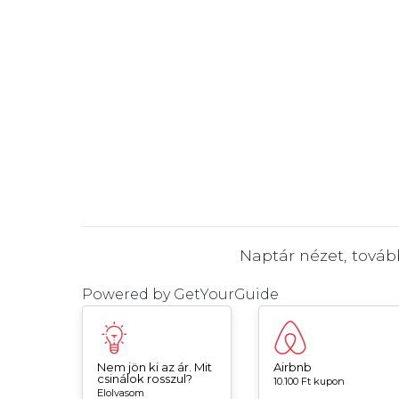
Naptár nézet, tová
Powered by
GetYourGuide
Nem jön ki az ár. Mit
Airbnb
csinálok rosszul?
10.100 Ft kupon
Elolvasom