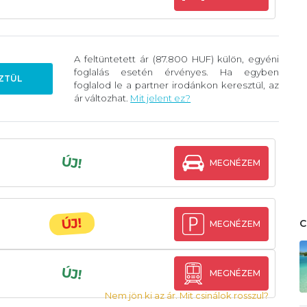
A feltüntetett ár (87.800 HUF) külön, egyéni
foglalás esetén érvényes. Ha egyben
ZTÜL
foglalod le a partner irodánkon keresztül, az
ár változhat.
Mit jelent ez?
ÚJ!
MEGNÉZEM
ÚJ!
MEGNÉZEM
ÚJ!
MEGNÉZEM
Nem jön ki az ár. Mit csinálok rosszul?