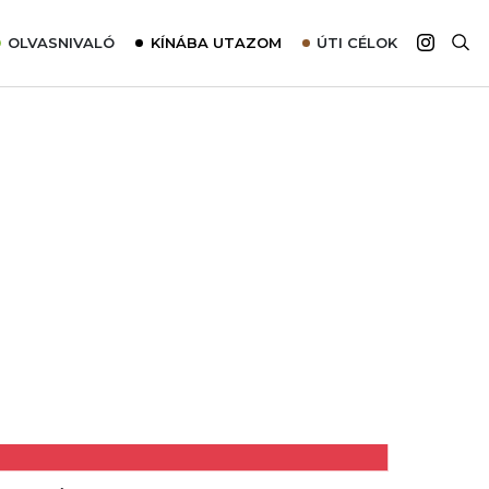
OLVASNIVALÓ
KÍNÁBA UTAZOM
ÚTI CÉLOK
Top 10 látnivalók térképpel
Európa
Tudnivalók az ajánlatok lefoglalásához
Ázsia
Tippek & Trükkök
Amerika
Utazómajom – CitySIM kártya a világutazóknak
Afrika
Interjú
Ausztrália
Élménybeszámolók
Szállodalátogatás
Sajtómegjelenések