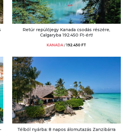
s
Retúr repülőjegy Kanada csodás részére,
Calgaryba 192.450 Ft-ért!
KANADA
/
192.450 FT
-
Télből nyárba: 8 napos álomutazás Zanzibárra