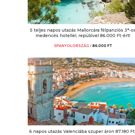
5 teljes napos utazás Mallorcára félpanziós 3*-o
medencés hotellel, repülővel 86.000 Ft-ért!
SPANYOLORSZÁG
/
86.000 FT
6 napos utazás Valenciába szuper áron 87.180 Ft