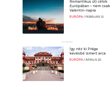
Romantikus úti célok
Európában – nem csa
Valentin-napra
EURÓPA
/
FEBRUÁR 12.
Így néz ki Prága
kevésbé ismert arca
EURÓPA
/
ÁPRILIS 25.