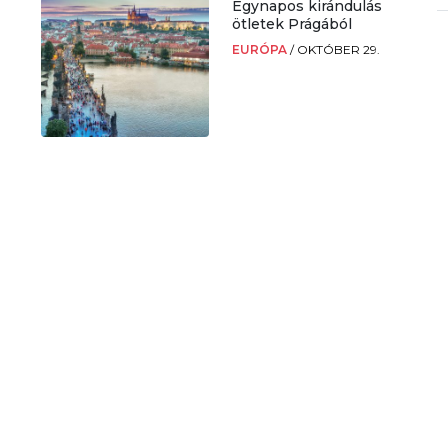
Egynapos kirándulás
k
ötletek Prágából
EURÓPA
/
OKTÓBER 29.