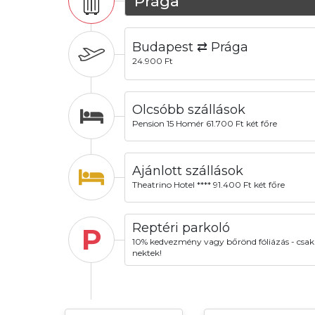
Prága
Budapest ⇄ Prága
24.900 Ft
Olcsóbb szállások
Pension 15 Homér 61.700 Ft két főre
Ajánlott szállások
Theatrino Hotel **** 91.400 Ft két főre
Reptéri parkoló
P
10% kedvezmény vagy bőrönd fóliázás - csak
nektek!