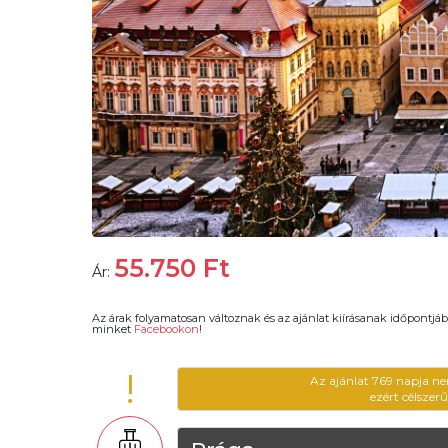
55.750
Ft
Ár:
Az árak folyamatosan változnak és az ajánlat kiírásanak időpontjáb
minket
Facebookon
!
!
Az ajánlat 769 napja ne
ezért célszer