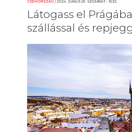
CSEHORSZÁG
/
2024. JÚNIUS 29. SZOMBAT - 15:32
Látogass el Prágáb
szállással és repjegg