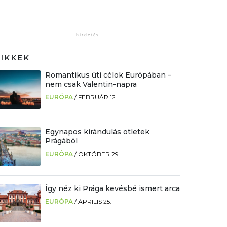
CIKKEK
Romantikus úti célok Európában –
nem csak Valentin-napra
EURÓPA
/
FEBRUÁR 12.
Egynapos kirándulás ötletek
Prágából
EURÓPA
/
OKTÓBER 29.
Így néz ki Prága kevésbé ismert arca
EURÓPA
/
ÁPRILIS 25.