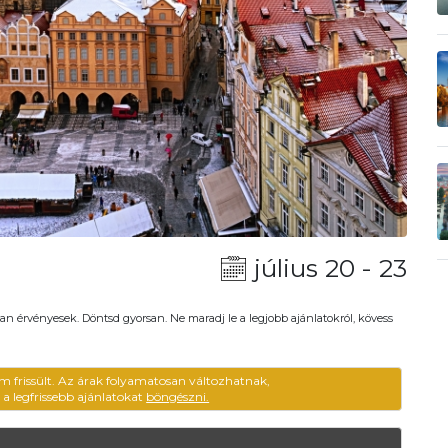
július 20 - 23
an érvényesek. Döntsd gyorsan. Ne maradj le a legjobb ajánlatokról, kövess
m frissült. Az árak folyamatosan változhatnak,
ű a legfrissebb ajánlatokat
böngészni.