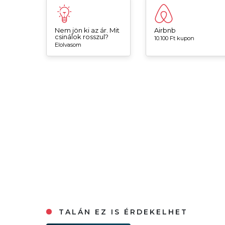
Nem jön ki az ár. Mit
Airbnb
csinálok rosszul?
10.100 Ft kupon
Elolvasom
TALÁN EZ IS ÉRDEKELHET