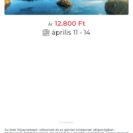
12.800
Ft
Ár:
április 11 - 14
Az árak folyamatosan változnak és az ajánlat kiírásanak időpontjában