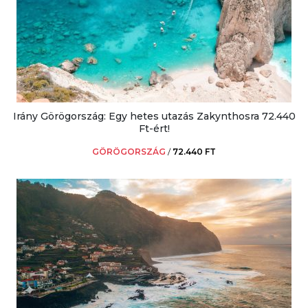
Irány Görögország: Egy hetes utazás Zakynthosra 72.440
Ft-ért!
GÖRÖGORSZÁG
/
72.440 FT