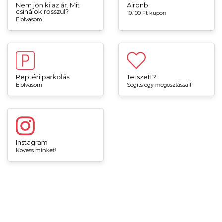
Nem jön ki az ár. Mit
Airbnb
csinálok rosszul?
10.100 Ft kupon
Elolvasom
Reptéri parkolás
Tetszett?
Elolvasom
Segíts egy megosztással!
Instagram
Kövess minket!