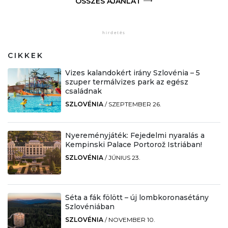
ÖSSZES AJÁNLAT
CIKKEK
Vizes kalandokért irány Szlovénia – 5
szuper termálvizes park az egész
családnak
SZLOVÉNIA
/
SZEPTEMBER 26.
Nyereményjáték: Fejedelmi nyaralás a
Kempinski Palace Portorož Istriában!
SZLOVÉNIA
/
JÚNIUS 23.
Séta a fák fölött – új lombkoronasétány
Szlovéniában
SZLOVÉNIA
/
NOVEMBER 10.