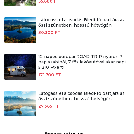
55.680 FT
Látogass el a csodás Bledi-tó partjára az
őszi szünetben, hosszú hétvégén!
30.300 FT
12 napos európai ROAD TRIP nyáron 7
nap szabiból, 7 fős lakóautóval akár napi
5.210 Ft-ért!
171.700 FT
Látogass el a csodás Bledi-tó partjára az
őszi szünetben, hosszú hétvégén!
27.365 FT