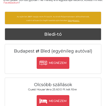
érvényesek. Döntsd gyorsan. Ne maradj le a legjobb ajánlatokról, kövess minket
Facebookon
!
Az ajánlat 2807 napja nem frissült. Az árak folyamatosan változhatnak,
ezért célszerű a legfrissebb ajánlatokat
böngészni.
Bledi-tó
Budapest ⇄ Bled (egyénileg autóval)
MEGNÉZEM
Olcsóbb szállások
Guest House Vera 25.600 Ft két főre
MEGNÉZEM