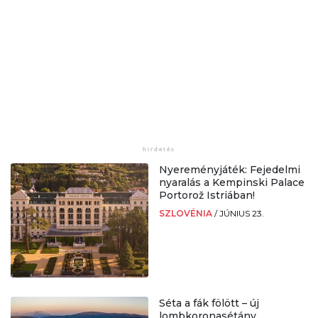
Nyereményjáték: Fejedelmi
nyaralás a Kempinski Palace
Portorož Istriában!
SZLOVÉNIA
/
JÚNIUS 23.
Séta a fák fölött – új
lombkoronasétány