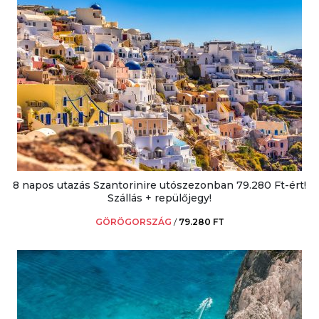
8 napos utazás Szantorinire utószezonban 79.280 Ft-ért!
Szállás + repülőjegy!
GÖRÖGORSZÁG
/
79.280 FT