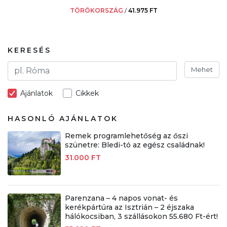
TÖRÖKORSZÁG
/
41.975 FT
KERESÉS
Mehet
Ajánlatok
Cikkek
HASONLÓ AJÁNLATOK
Remek programlehetőség az őszi
szünetre: Bledi-tó az egész családnak!
31.000 FT
Parenzana – 4 napos vonat- és
kerékpártúra az Isztrián – 2 éjszaka
hálókocsiban, 3 szállásokon 55.680 Ft-ért!