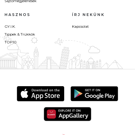
Sajtómegjelenések
HASZNOS
ÍRJ NEKÜNK
GY.I.K.
Kapcsolat
Tippek & Trükkök
TOP10