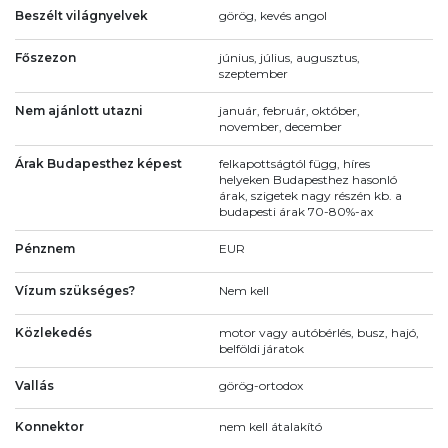
Beszélt világnyelvek
görög, kevés angol
Főszezon
június, július, augusztus,
szeptember
Nem ajánlott utazni
január, február, október,
november, december
Árak Budapesthez képest
felkapottságtól függ, híres
helyeken Budapesthez hasonló
árak, szigetek nagy részén kb. a
budapesti árak 70-80%-ax
Pénznem
EUR
Vízum szükséges?
Nem kell
Közlekedés
motor vagy autóbérlés, busz, hajó,
belföldi járatok
Vallás
görög-ortodox
Konnektor
nem kell átalakító