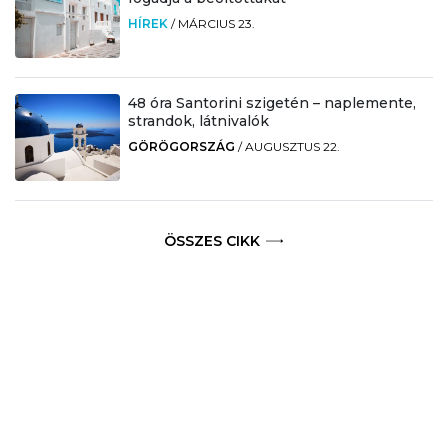
HÍREK
/
MÁRCIUS 23.
48 óra Santorini szigetén – naplemente,
strandok, látnivalók
GÖRÖGORSZÁG
/
AUGUSZTUS 22.
ÖSSZES CIKK