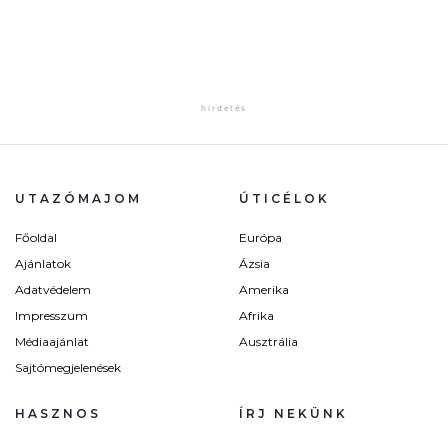
UTAZÓMAJOM
ÚTICÉLOK
Főoldal
Európa
Ajánlatok
Ázsia
Adatvédelem
Amerika
Impresszum
Afrika
Médiaajánlat
Ausztrália
Sajtómegjelenések
HASZNOS
ÍRJ NEKÜNK