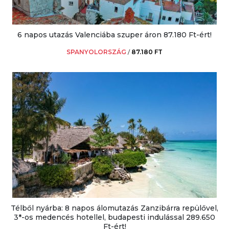
6 napos utazás Valenciába szuper áron 87.180 Ft-ért!
SPANYOLORSZÁG
/
87.180 FT
Télből nyárba: 8 napos álomutazás Zanzibárra repülővel,
3*-os medencés hotellel, budapesti indulással 289.650
Ft-ért!