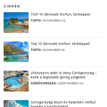
CIKKEK
TOP 10 látnivaló Korfun, térképpel
TOP10
/
NOVEMBER 02.
Top 10 látnivaló Korfun, térképpel!
TOP10
/
NOVEMBER 29.
Utószezon alatt is irány Görögország –
ezek a legszebb görög szigetek
GÖRÖGORSZÁG
/
SZEPTEMBER 04.
Görögország teszt és karantén nélkül
fogadja a beoltottakat