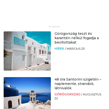
Görögország teszt és
karantén nélkül fogadja a
beoltottakat
HÍREK
/
MÁRCIUS 23.
48 óra Santorini szigetén –
naplemente, strandok,
látnivalók
GÖRÖGORSZÁG
/
AUGUSZTUS
22.