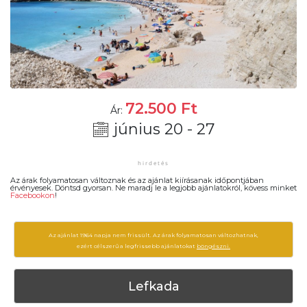
72.500
Ft
Ár:
június 20 - 27
Az árak folyamatosan változnak és az ajánlat kiírásanak időpontjában
érvényesek. Döntsd gyorsan. Ne maradj le a legjobb ajánlatokról, kövess minket
Facebookon
!
Az ajánlat 1964 napja nem frissült. Az árak folyamatosan változhatnak,
ezért célszerű a legfrissebb ajánlatokat
böngészni.
Lefkada