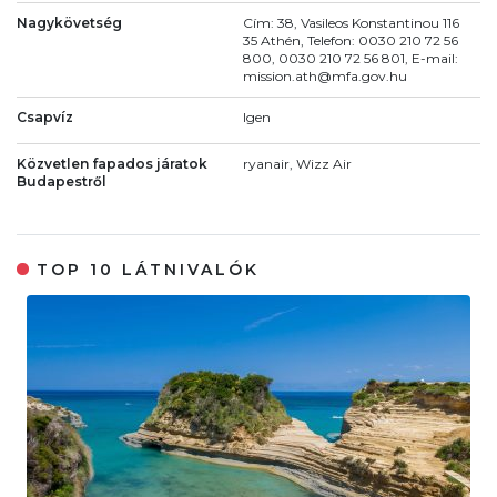
Nagykövetség
Cím: 38, Vasileos Konstantinou 116
35 Athén, Telefon: 0030 210 72 56
800, 0030 210 72 56 801, E-mail:
mission.ath@mfa.gov.hu
Csapvíz
Igen
Közvetlen fapados járatok
ryanair, Wizz Air
Budapestről
TOP 10 LÁTNIVALÓK