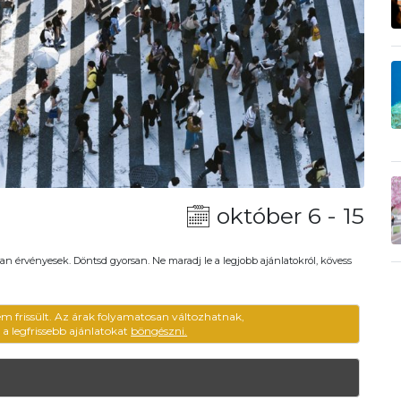
október 6 - 15
an érvényesek. Döntsd gyorsan. Ne maradj le a legjobb ajánlatokról, kövess
em frissült. Az árak folyamatosan változhatnak,
ű a legfrissebb ajánlatokat
böngészni.