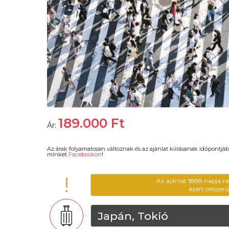
189.000
Ft
Ár:
Az árak folyamatosan változnak és az ajánlat kiírásanak időpontjáb
minket
Facebookon
!
!
Az ajánlat 1888 napja n
ezért célszer
Japán, Tokió