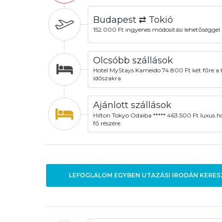
Budapest ⇄ Tokió
152.000 Ft ingyenes módosítási lehetőséggel
Olcsóbb szállások
Hotel MyStays Kameido 74.800 Ft két főre a t
időszakra
Ajánlott szállások
Hilton Tokyo Odaiba ***** 463.500 Ft luxus ho
fő részére
LEFOGLALOM EGYBEN UTAZÁSI IRODÁN KERES