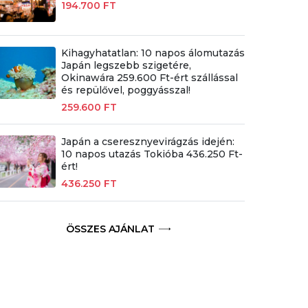
194.700 FT
Kihagyhatatlan: 10 napos álomutazás
Japán legszebb szigetére,
Okinawára 259.600 Ft-ért szállással
és repülővel, poggyásszal!
259.600 FT
Japán a cseresznyevirágzás idején:
10 napos utazás Tokióba 436.250 Ft-
ért!
436.250 FT
ÖSSZES AJÁNLAT