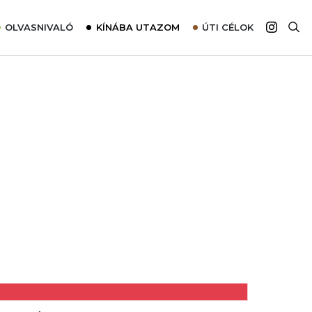
OLVASNIVALÓ
KÍNÁBA UTAZOM
ÚTI CÉLOK
Top 10 látnivalók térképpel
Európa
Tudnivalók az ajánlatok lefoglalásához
Ázsia
Tippek & Trükkök
Amerika
Utazómajom – CitySIM kártya a világutazóknak
Afrika
Interjú
Ausztrália
Élménybeszámolók
Szállodalátogatás
Sajtómegjelenések