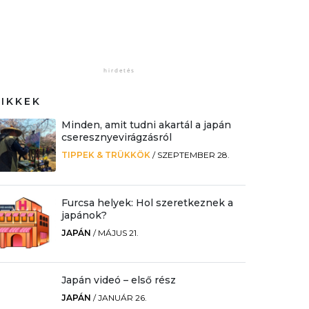
CIKKEK
Minden, amit tudni akartál a japán
cseresznyevirágzásról
TIPPEK & TRÜKKÖK
/
SZEPTEMBER 28.
Furcsa helyek: Hol szeretkeznek a
japánok?
JAPÁN
/
MÁJUS 21.
Japán videó – első rész
JAPÁN
/
JANUÁR 26.