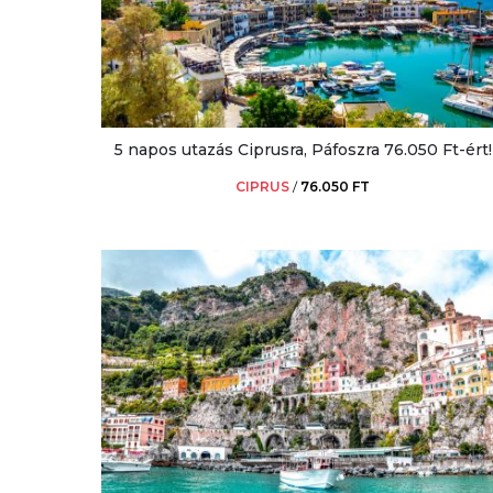
5 napos utazás Ciprusra, Páfoszra 76.050 Ft-ért!
CIPRUS
/
76.050 FT