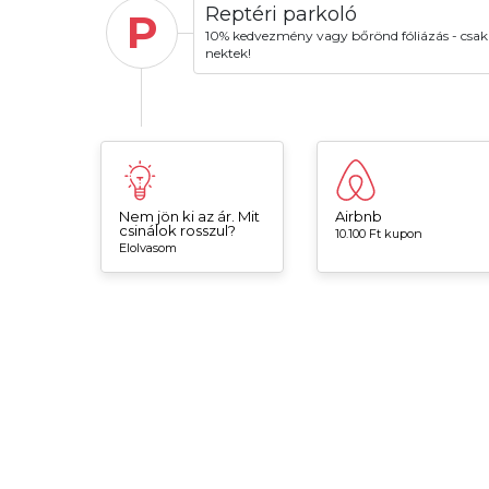
Reptéri parkoló
P
10% kedvezmény vagy bőrönd fóliázás - csak
nektek!
Nem jön ki az ár. Mit
Airbnb
csinálok rosszul?
10.100 Ft kupon
Elolvasom