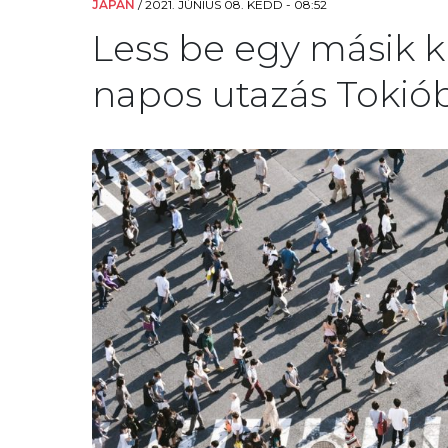
JAPÁN
/
2021. JÚNIUS 08. KEDD - 08:52
Less be egy másik k
napos utazás Tokiób