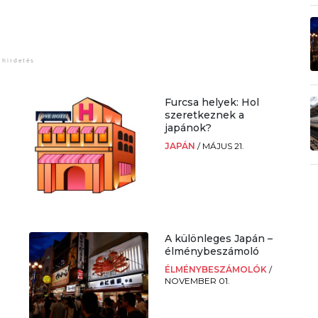
Furcsa helyek: Hol
szeretkeznek a
japánok?
JAPÁN
/
MÁJUS 21.
z
A különleges Japán –
élménybeszámoló
ÉLMÉNYBESZÁMOLÓK
/
NOVEMBER 01.