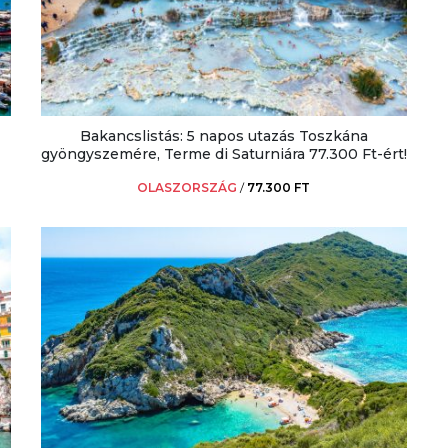
Bakancslistás: 5 napos utazás Toszkána
gyöngyszemére, Terme di Saturniára 77.300 Ft-ért!
OLASZORSZÁG
/
77.300 FT