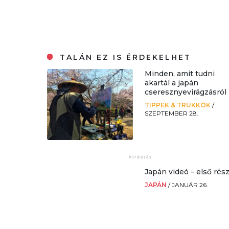
TALÁN EZ IS ÉRDEKELHET
Minden, amit tudni
akartál a japán
cseresznyevirágzásról
TIPPEK & TRÜKKÖK
/
SZEPTEMBER 28.
Japán videó – első rés
JAPÁN
/
JANUÁR 26.