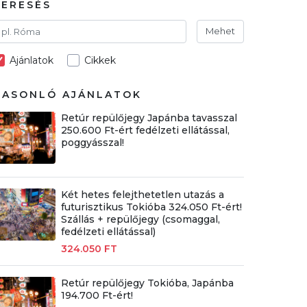
KERESÉS
Mehet
Ajánlatok
Cikkek
HASONLÓ AJÁNLATOK
Retúr repülőjegy Japánba tavasszal
250.600 Ft-ért fedélzeti ellátással,
poggyásszal!
Két hetes felejthetetlen utazás a
futurisztikus Tokióba 324.050 Ft-ért!
Szállás + repülőjegy (csomaggal,
fedélzeti ellátással)
324.050 FT
Retúr repülőjegy Tokióba, Japánba
194.700 Ft-ért!