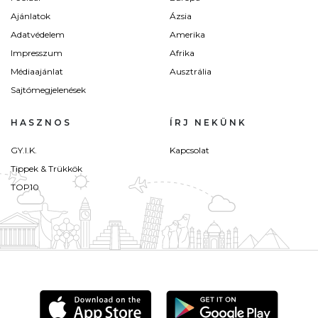
Ajánlatok
Ázsia
Adatvédelem
Amerika
Impresszum
Afrika
Médiaajánlat
Ausztrália
Sajtómegjelenések
HASZNOS
ÍRJ NEKÜNK
GY.I.K.
Kapcsolat
Tippek & Trükkök
TOP10