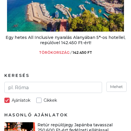
Egy hetes All Inclusive nyaralás Alanyában 5*-os hotellel,
repülővel 142.450 Ft-ért!
TÖRÖKORSZÁG
/
142.450 FT
KERESÉS
Mehet
Ajánlatok
Cikkek
HASONLÓ AJÁNLATOK
Retúr repülőjegy Japánba tavasszal
250.600 Ft-ért fedélzeti ellátással,