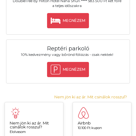
DoubleTree by Hilton Hotel Naha Shuri **** 583.500 Ft két főre
a teljes időszakra
MEGNÉZEM
Reptéri parkoló
10% kedvezmény vagy bőrönd fóliázás - csak nektek!
MEGNÉZEM
Nem jön ki az ár. Mit csinálok rosszul?
Nem jön ki az ár. Mit
Airbnb
csinálok rosszul?
10.100 Ft kupon
Elolvasom