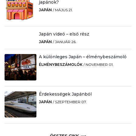
japánok?
JAPÁN
/
MÁJUS 21.
Japán videó – első rész
JAPÁN
/
JANUÁR 26.
A különleges Japán – élménybeszámoló
ÉLMÉNYBESZÁMOLÓK
/
NOVEMBER 01.
Érdekességek Japánból
JAPÁN
/
SZEPTEMBER 07.
ÖSSZES CIKK