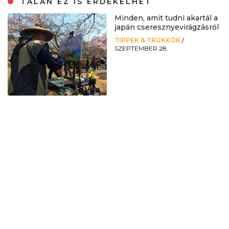
TALÁN EZ IS ÉRDEKELHET
Minden, amit tudni akartál a
japán cseresznyevirágzásról
TIPPEK & TRÜKKÖK
/
SZEPTEMBER 28.