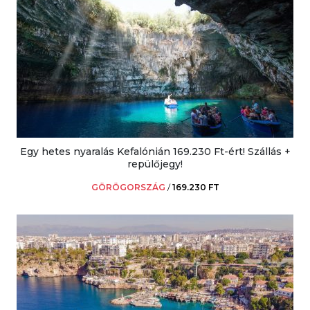
Egy hetes nyaralás Kefalónián 169.230 Ft-ért! Szállás +
repülőjegy!
GÖRÖGORSZÁG
/
169.230 FT