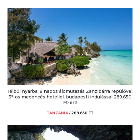
Télből nyárba: 8 napos álomutazás Zanzibárra repülővel,
3*-os medencés hotellel, budapesti indulással 289.650
Ft-ért!
TANZÁNIA
/
289.650 FT