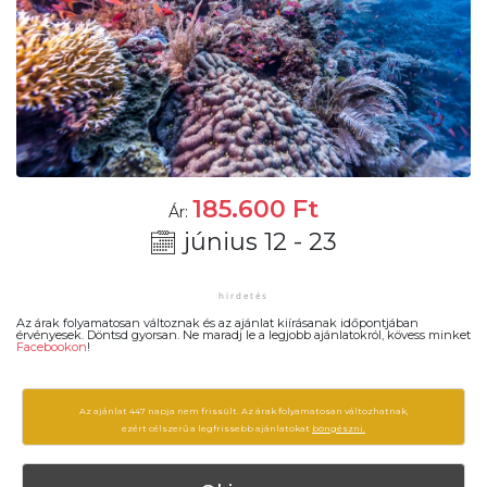
185.600
Ft
Ár:
június 12 - 23
Az árak folyamatosan változnak és az ajánlat kiírásanak időpontjában
érvényesek. Döntsd gyorsan. Ne maradj le a legjobb ajánlatokról, kövess minket
Facebookon
!
Az ajánlat 447 napja nem frissült. Az árak folyamatosan változhatnak,
ezért célszerű a legfrissebb ajánlatokat
böngészni.