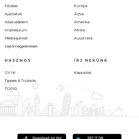
Főoldal
Európa
Ajánlatok
Ázsia
Adatvédelem
Amerika
Impresszum
Afrika
Médiaajánlat
Ausztrália
Sajtómegjelenések
HASZNOS
ÍRJ NEKÜNK
GY.I.K.
Kapcsolat
Tippek & Trükkök
TOP10