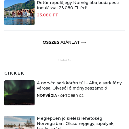
Retúr repülőjegy Norvégiába budapesti
indulással 23.080 Ft-ért!
23.080 FT
ÖSSZES AJÁNLAT
CIKKEK
A norvég sarkkörön túl – Alta, a sarkifény
városa. Olvasói élménybeszámoló
NORVÉGIA
/
OKTÓBER 02.
Meglepően jó síelési lehetőség
Norvégiában! Olcsó repjegy, sípályák,
husky szán!