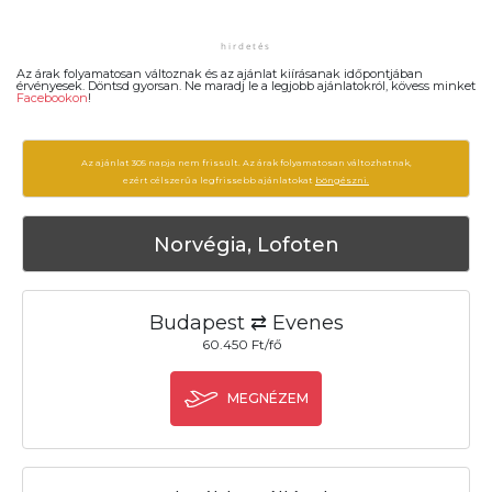
Az árak folyamatosan változnak és az ajánlat kiírásanak időpontjában
érvényesek. Döntsd gyorsan. Ne maradj le a legjobb ajánlatokról, kövess minket
Facebookon
!
Az ajánlat 305 napja nem frissült. Az árak folyamatosan változhatnak,
ezért célszerű a legfrissebb ajánlatokat
böngészni.
Norvégia, Lofoten
Budapest ⇄ Evenes
60.450 Ft/fő
MEGNÉZEM