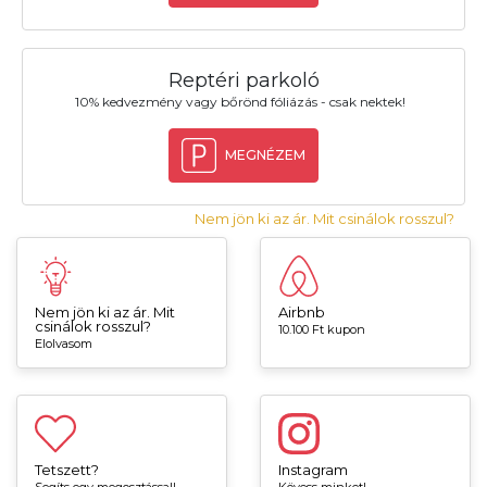
Reptéri parkoló
10% kedvezmény vagy bőrönd fóliázás - csak nektek!
MEGNÉZEM
Nem jön ki az ár. Mit csinálok rosszul?
Nem jön ki az ár. Mit
Airbnb
csinálok rosszul?
10.100 Ft kupon
Elolvasom
Tetszett?
Instagram