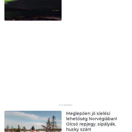
Meglepően jó síelési
lehetőség Norvégiában!
Olcsó repjegy, sípályák,
husky szán!