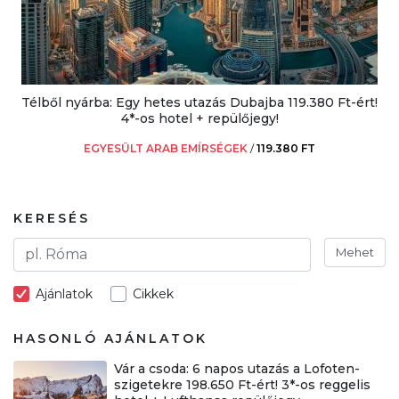
Télből nyárba: Egy hetes utazás Dubajba 119.380 Ft-ért!
4*-os hotel + repülőjegy!
EGYESÜLT ARAB EMÍRSÉGEK
/
119.380 FT
KERESÉS
Mehet
Ajánlatok
Cikkek
HASONLÓ AJÁNLATOK
Vár a csoda: 6 napos utazás a Lofoten-
szigetekre 198.650 Ft-ért! 3*-os reggelis