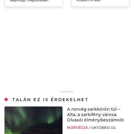
Segíts egy megosztással!
Kövess minket!
TALÁN EZ IS ÉRDEKELHET
A norvég sarkkörön túl –
Alta, a sarkifény városa.
Olvasói élménybeszámoló
NORVÉGIA
/
OKTÓBER 02.