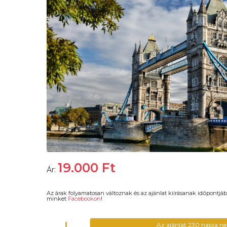
19.000
Ft
Ár:
Az árak folyamatosan változnak és az ajánlat kiírásanak időpontjáb
minket
Facebookon
!
Az ajánlat 230 napja ne