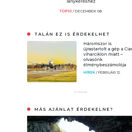
lánykéréshez
TOP10
/
DECEMBER 08.
TALÁN EZ IS ÉRDEKELHET
Háromszor is
újrastartolt a gép a Cia
viharciklon miatt –
olvasónk
élménybeszámolója
HÍREK
/
FEBRUÁR 12.
MÁS AJÁNLAT ÉRDEKELNE?