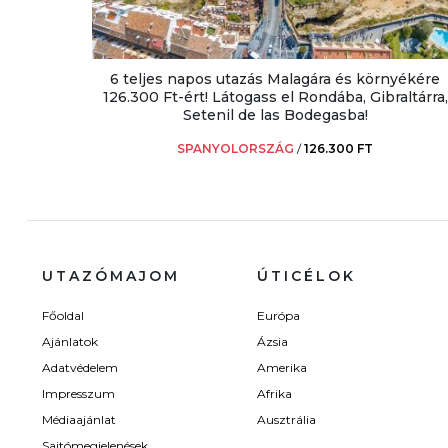
6 teljes napos utazás Malagára és környékére
126.300 Ft-ért! Látogass el Rondába, Gibraltárra,
Setenil de las Bodegasba!
SPANYOLORSZÁG
/
126.300 FT
UTAZÓMAJOM
ÚTICÉLOK
Főoldal
Európa
Ajánlatok
Ázsia
Adatvédelem
Amerika
Impresszum
Afrika
Médiaajánlat
Ausztrália
Sajtómegjelenések