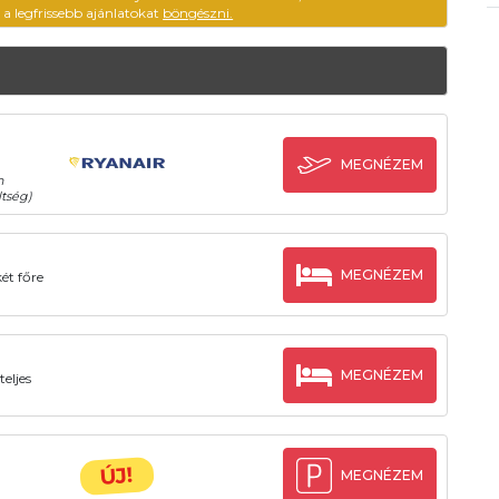
ű a legfrissebb ajánlatokat
böngészni.
MEGNÉZEM
n
tség)
MEGNÉZEM
ét főre
MEGNÉZEM
teljes
ÚJ!
MEGNÉZEM