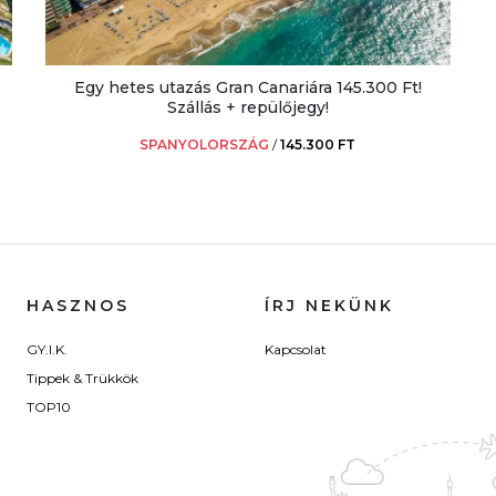
Egy hetes utazás Gran Canariára 145.300 Ft!
Szállás + repülőjegy!
SPANYOLORSZÁG
/
145.300 FT
HASZNOS
ÍRJ NEKÜNK
GY.I.K.
Kapcsolat
Tippek & Trükkök
TOP10