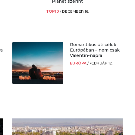
Planet szerint
TOP10
/
DECEMBER 16.
Romantikus úti célok
ra
Európában – nem csak
Valentin-napra
EURÓPA
/
FEBRUÁR 12.