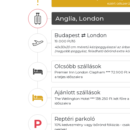
!
ezért célszer
Anglia, London
Budapest ⇄ London
19.000 Ft/fő
40x30x20 cm méretű kézipoggyásszal az árba
(nagyobb poggyász, feladható bőrönd extra köl
Olcsóbb szállások
Premier Inn London Clapham *** 72.900 Ft k
a teljes időszakra
Ajánlott szállások
The Wellington Hotel *** 138.250 Ft két főre a 
időszakra
Reptéri parkoló
P
10% kedvezmény vagy bőrönd fóliázás - csak
nektek!