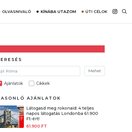
OLVASNIVALÓ
KÍNÁBA UTAZOM
ÚTI CÉLOK
Top 10 látnivalók térképpel
Európa
Tudnivalók az ajánlatok lefoglalásához
Ázsia
Tippek & Trükkök
Amerika
Utazómajom – CitySIM kártya a világutazóknak
Afrika
KERESÉS
Interjú
Ausztrália
Mehet
Élménybeszámolók
Ajánlatok
Cikkek
Szállodalátogatás
Sajtómegjelenések
HASONLÓ AJÁNLATOK
Látogasd meg rokonaid: 4 teljes
napos látogatás Londonba 61.900
Ft-ért!
61.900 FT