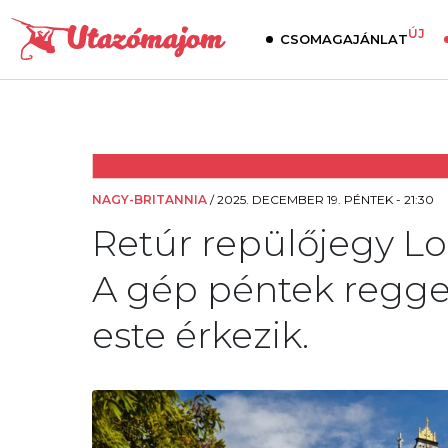
ÚJ
CSOMAGAJÁNLAT
NAGY-BRITANNIA
/
2025. DECEMBER 19. PÉNTEK - 21:30
Retúr repülőjegy Lo
A gép péntek reggel
este érkezik.