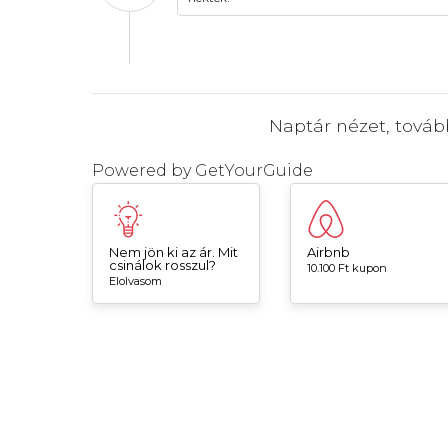
Naptár nézet, tová
Powered by
GetYourGuide
Nem jön ki az ár. Mit
Airbnb
csinálok rosszul?
10.100 Ft kupon
Elolvasom