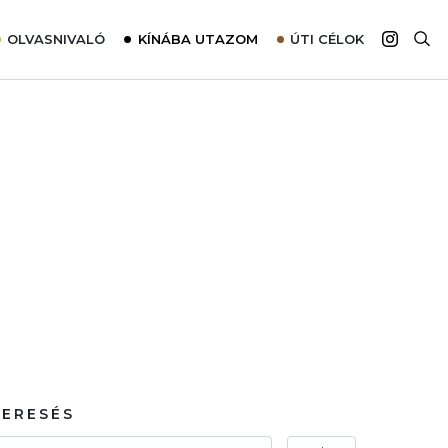
OLVASNIVALÓ
KÍNÁBA UTAZOM
ÚTI CÉLOK
Top 10 látnivalók térképpel
Európa
Tudnivalók az ajánlatok lefoglalásához
Ázsia
Tippek & Trükkök
Amerika
Utazómajom – CitySIM kártya a világutazóknak
Afrika
Interjú
Ausztrália
Élménybeszámolók
Szállodalátogatás
Sajtómegjelenések
KERESÉS