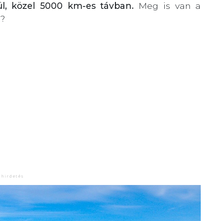
rül, közel 5000 km-es távban.
Meg is van a
d?