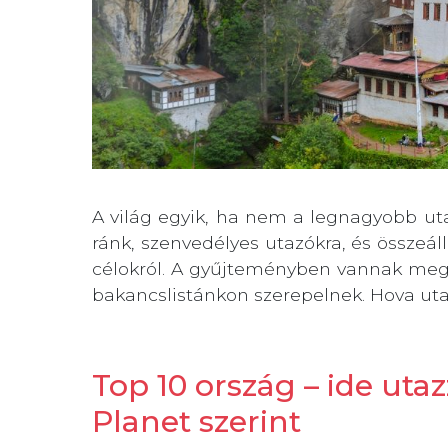
A világ egyik, ha nem a legnagyobb utaz
ránk, szenvedélyes utazókra, és összeállí
célokról. A gyűjteményben vannak megl
bakancslistánkon szerepelnek. Hova utaz
Top 10 ország – ide uta
Planet szerint