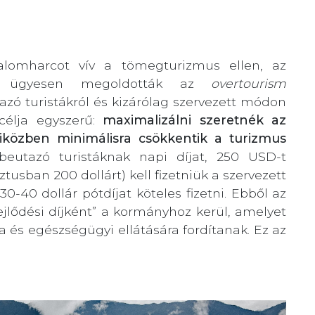
lomharcot vív a tömegturizmus ellen, az
ban ügyesen megoldották az
overtourism
azó turistákról és kizárólag szervezett módon
célja egyszerű:
maximalizálni szeretnék az
iközben minimálisra csökkentik a turizmus
eutazó turistáknak napi díjat, 250 USD-t
sban 200 dollárt) kell fizetniük a szervezett
30-40 dollár pótdíjat köteles fizetni. Ebből az
ejlődési díjként” a kormányhoz kerül, amelyet
 és egészségügyi ellátására fordítanak. Ez az