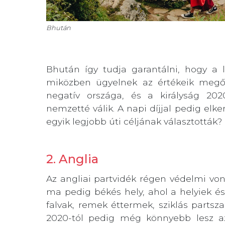
Bhután
Bhután így tudja garantálni, hogy a 
miközben ügyelnek az értékeik megő
negatív országa, és a királyság 202
nemzetté válik. A napi díjjal pedig elke
egyik legjobb úti céljának választották?
2. Anglia
Az angliai partvidék régen védelmi v
ma pedig békés hely, ahol a helyiek és 
falvak, remek éttermek, sziklás parts
2020-tól pedig még könnyebb lesz a