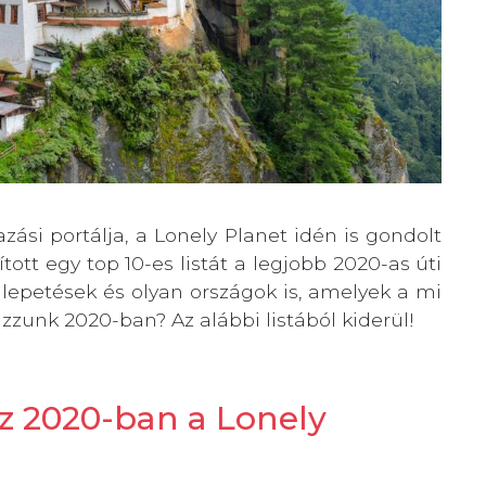
ási portálja, a Lonely Planet idén is gondolt
tott egy top 10-es listát a legjobb 2020-as úti
epetések és olyan országok is, amelyek a mi
zunk 2020-ban? Az alábbi listából kiderül!
zz 2020-ban a Lonely