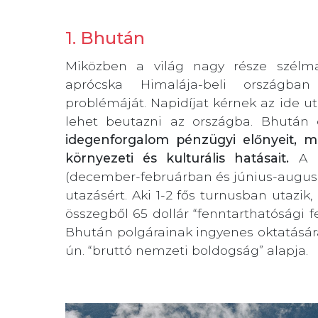
1. Bhután
Miközben a világ nagy része szélma
aprócska Himalája-beli ország
problémáját. Napidíjat kérnek az ide ut
lehet beutazni az országba. Bhután 
idegenforgalom pénzügyi előnyeit, m
környezeti és kulturális hatásait.
A b
(december-februárban és június-augusztu
utazásért. Aki 1-2 fős turnusban utazik, 
összegből 65 dollár “fenntarthatósági f
Bhután polgárainak ingyenes oktatására
ún. “bruttó nemzeti boldogság” alapja.