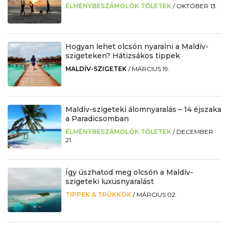
ÉLMÉNYBESZÁMOLÓK TŐLETEK
/
OKTÓBER 13.
Hogyan lehet olcsón nyaralni a Maldív-
szigeteken? Hátizsákos tippek
MALDÍV-SZIGETEK
/
MÁRCIUS 19.
Maldív-szigeteki álomnyaralás – 14 éjszaka
a Paradicsomban
ÉLMÉNYBESZÁMOLÓK TŐLETEK
/
DECEMBER
21.
Így úszhatod meg olcsón a Maldív-
szigeteki luxusnyaralást
TIPPEK & TRÜKKÖK
/
MÁRCIUS 02.