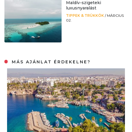
Maldív-szigeteki
luxusnyaralást
TIPPEK & TRÜKKÖK
/
MÁRCIUS
02.
MÁS AJÁNLAT ÉRDEKELNE?