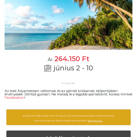
264.150
Ft
Ár:
június 2 - 10
Az árak folyamatosan változnak és az ajánlat kiírásanak időpontjában
érvényesek. Döntsd gyorsan. Ne maradj le a legjobb ajánlatokról, kövess minket
Facebookon
!
Az ajánlat 183 napja nem frissült. Az árak folyamatosan változhatnak,
ezért célszerű a legfrissebb ajánlatokat
böngészni.