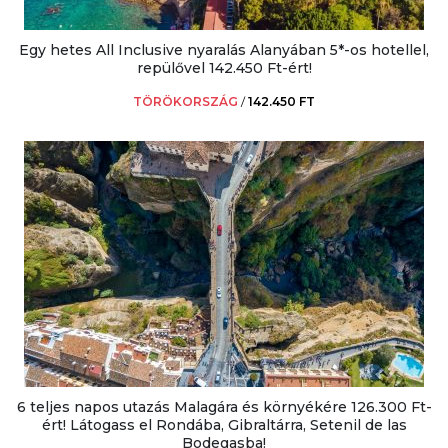
Egy hetes All Inclusive nyaralás Alanyában 5*-os hotellel,
repülővel 142.450 Ft-ért!
TÖRÖKORSZÁG
/
142.450 FT
6 teljes napos utazás Malagára és környékére 126.300 Ft-
ért! Látogass el Rondába, Gibraltárra, Setenil de las
Bodegasba!