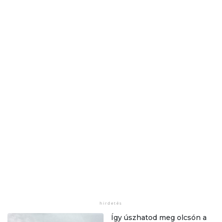
Így úszhatod meg olcsón a