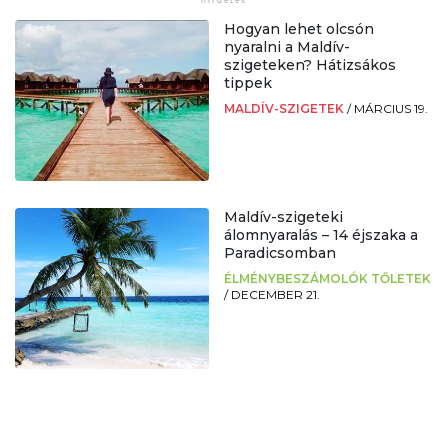
Hogyan lehet olcsón
nyaralni a Maldív-
szigeteken? Hátizsákos
tippek
MALDÍV-SZIGETEK
/
MÁRCIUS 19.
Maldív-szigeteki
álomnyaralás – 14 éjszaka a
Paradicsomban
ÉLMÉNYBESZÁMOLÓK TŐLETEK
/
DECEMBER 21.