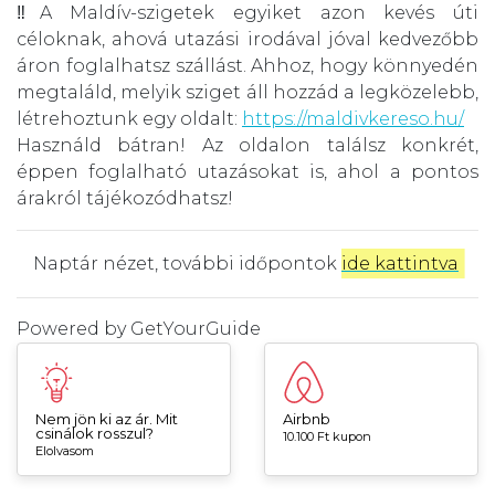
‼️A Maldív-szigetek egyiket azon kevés úti
céloknak, ahová utazási irodával jóval kedvezőbb
áron foglalhatsz szállást. Ahhoz, hogy könnyedén
megtaláld, melyik sziget áll hozzád a legközelebb,
létrehoztunk egy oldalt:
https://maldivkereso.hu/
Használd bátran! Az oldalon találsz konkrét,
éppen foglalható utazásokat is, ahol a pontos
árakról tájékozódhatsz!
Naptár nézet, további időpontok
ide kattintva
.
Powered by
GetYourGuide
Nem jön ki az ár. Mit
Airbnb
csinálok rosszul?
10.100 Ft kupon
Elolvasom