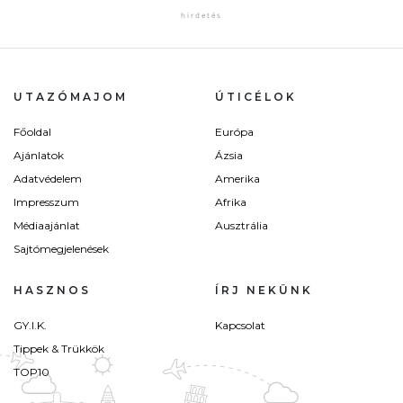
UTAZÓMAJOM
ÚTICÉLOK
Főoldal
Európa
Ajánlatok
Ázsia
Adatvédelem
Amerika
Impresszum
Afrika
Médiaajánlat
Ausztrália
Sajtómegjelenések
HASZNOS
ÍRJ NEKÜNK
GY.I.K.
Kapcsolat
Tippek & Trükkök
TOP10