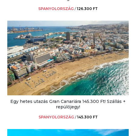
SPANYOLORSZÁG
/
126.300 FT
Egy hetes utazás Gran Canariára 145.300 Ft! Szállás +
repülőjegy!
SPANYOLORSZÁG
/
145.300 FT