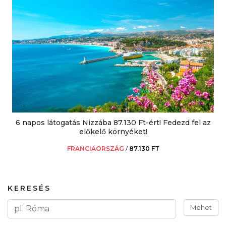
6 napos látogatás Nizzába 87.130 Ft-ért! Fedezd fel az
előkelő környéket!
FRANCIAORSZÁG
/
87.130 FT
KERESÉS
Mehet