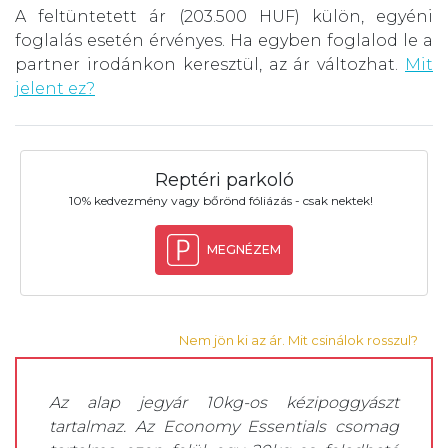
A feltüntetett ár (203.500 HUF) külön, egyéni
foglalás esetén érvényes. Ha egyben foglalod le a
partner irodánkon keresztül, az ár változhat.
Mit
jelent ez?
Reptéri parkoló
10% kedvezmény vagy bőrönd fóliázás - csak nektek!
MEGNÉZEM
Nem jön ki az ár. Mit csinálok rosszul?
Az alap jegyár 10kg-os kézipoggyászt
tartalmaz. Az Economy Essentials csomag