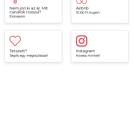
Nem jön ki az ár. Mit
Airbnb
csinálok rosszul?
10.100 Ft kupon
Elolvasom
Tetszett?
Instagram
Segíts egy megosztással!
Kövess minket!