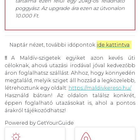
tartalma ezen felül egy 20kg-os feladható
poggyász. Az upgrade ára ezen az útvonalon
10.000 Ft.
Naptár nézet, további időpontok
ide kattintva
.
‼️A Maldív-szigetek egyiket azon kevés úti
céloknak, ahová utazási irodával jóval kedvezőbb
áron foglalhatsz szállást. Ahhoz, hogy könnyedén
megtaláld, melyik sziget áll hozzád a legközelebb,
létrehoztunk egy oldalt:
https://maldivkereso.hu/
Használd bátran! Az oldalon találsz konkrét,
éppen foglalható utazásokat is, ahol a pontos
árakról tájékozódhatsz!
Powered by
GetYourGuide