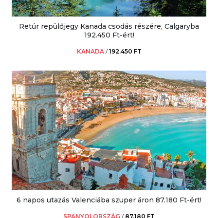
Retúr repülőjegy Kanada csodás részére, Calgaryba
192.450 Ft-ért!
KANADA
/
192.450 FT
6 napos utazás Valenciába szuper áron 87.180 Ft-ért!
SPANYOLORSZÁG
/
87.180 FT