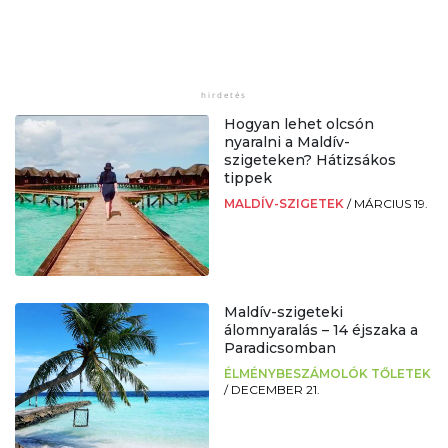
Hogyan lehet olcsón
nyaralni a Maldív-
szigeteken? Hátizsákos
tippek
MALDÍV-SZIGETEK
/
MÁRCIUS 19.
Maldív-szigeteki
álomnyaralás – 14 éjszaka a
Paradicsomban
ÉLMÉNYBESZÁMOLÓK TŐLETEK
/
DECEMBER 21.