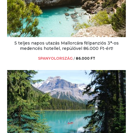
5 teljes napos utazás Mallorcára félpanziós 3*-os
medencés hotellel, repülővel 86.000 Ft-ért!
SPANYOLORSZÁG
/
86.000 FT