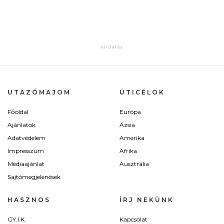
UTAZÓMAJOM
ÚTICÉLOK
Főoldal
Európa
Ajánlatok
Ázsia
Adatvédelem
Amerika
Impresszum
Afrika
Médiaajánlat
Ausztrália
Sajtómegjelenések
HASZNOS
ÍRJ NEKÜNK
GY.I.K.
Kapcsolat