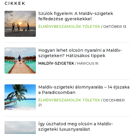
CIKKEK
Szülők figyelem: A Maldív-szigetek
felfedezése gyerekekkel
ÉLMÉNYBESZÁMOLÓK TŐLETEK
/
OKTÓBER 13.
Hogyan lehet olcsón nyaralni a Maldív-
szigeteken? Hátizsákos tippek
MALDÍV-SZIGETEK
/
MÁRCIUS 19.
Maldív-szigeteki álomnyaralás – 14 éjszaka
a Paradicsomban
ÉLMÉNYBESZÁMOLÓK TŐLETEK
/
DECEMBER
21.
Így úszhatod meg olcsón a Maldív-
szigeteki luxusnyaralást