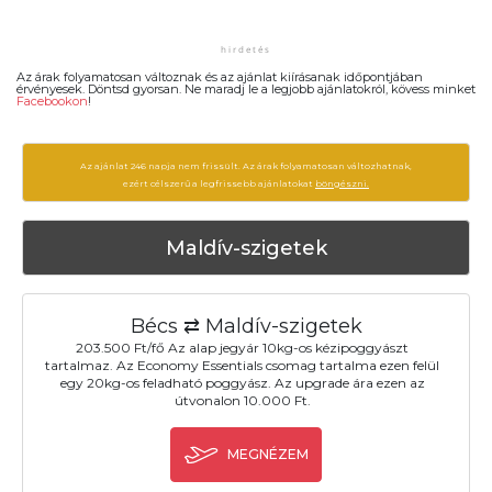
Az árak folyamatosan változnak és az ajánlat kiírásanak időpontjában
érvényesek. Döntsd gyorsan. Ne maradj le a legjobb ajánlatokról, kövess minket
Facebookon
!
Az ajánlat 246 napja nem frissült. Az árak folyamatosan változhatnak,
ezért célszerű a legfrissebb ajánlatokat
böngészni.
Maldív-szigetek
Bécs ⇄ Maldív-szigetek
203.500 Ft/fő Az alap jegyár 10kg-os kézipoggyászt
tartalmaz. Az Economy Essentials csomag tartalma ezen felül
egy 20kg-os feladható poggyász. Az upgrade ára ezen az
útvonalon 10.000 Ft.
MEGNÉZEM