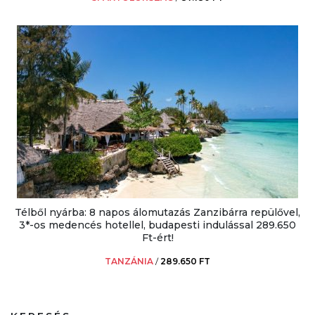
Télből nyárba: 8 napos álomutazás Zanzibárra repülővel,
3*-os medencés hotellel, budapesti indulással 289.650
Ft-ért!
TANZÁNIA
/
289.650 FT