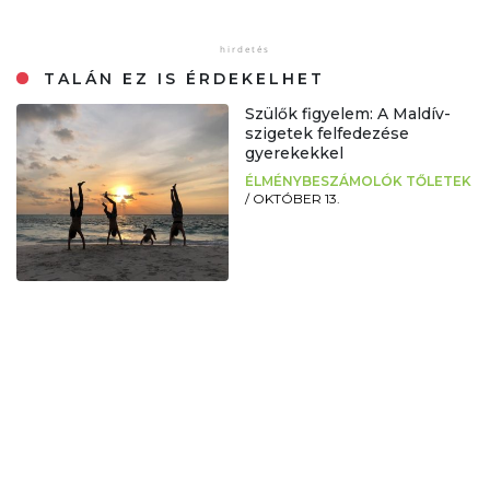
TALÁN EZ IS ÉRDEKELHET
Szülők figyelem: A Maldív-
szigetek felfedezése
gyerekekkel
ÉLMÉNYBESZÁMOLÓK TŐLETEK
/
OKTÓBER 13.