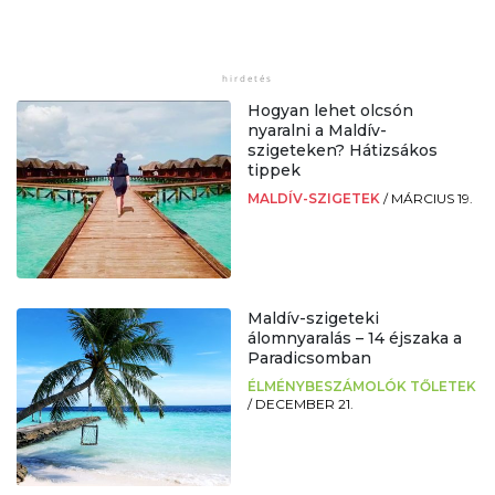
Hogyan lehet olcsón
nyaralni a Maldív-
szigeteken? Hátizsákos
tippek
MALDÍV-SZIGETEK
/
MÁRCIUS 19.
Maldív-szigeteki
álomnyaralás – 14 éjszaka a
Paradicsomban
ÉLMÉNYBESZÁMOLÓK TŐLETEK
/
DECEMBER 21.