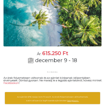
615.250
Ft
Ár:
december 9 - 18
Az árak folyamatosan változnak és az ajánlat kiírásanak időpontjában
érvényesek. Döntsd gyorsan. Ne maradj le a legjobb ajánlatokról, kövess minket
Facebookon
!
Az ajánlat 676 napja nem frissült. Az árak folyamatosan változhatnak,
ezért célszerű a legfrissebb ajánlatokat
böngészni.