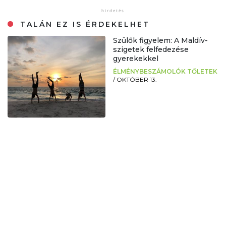
TALÁN EZ IS ÉRDEKELHET
Szülők figyelem: A Maldív-
szigetek felfedezése
gyerekekkel
ÉLMÉNYBESZÁMOLÓK TŐLETEK
/
OKTÓBER 13.