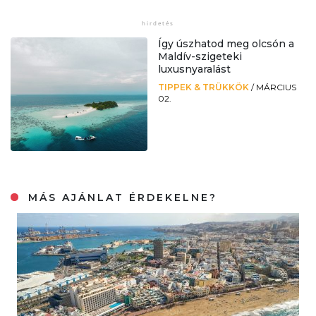
Így úszhatod meg olcsón a
Maldív-szigeteki
luxusnyaralást
TIPPEK & TRÜKKÖK
/
MÁRCIUS
02.
MÁS AJÁNLAT ÉRDEKELNE?