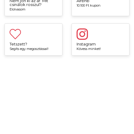
Nem jön ki az ár. Mit
Airbnb
csinálok rosszul?
10.100 Ft kupon
Elolvasom
Tetszett?
Instagram
Segíts egy megosztással!
Kövess minket!