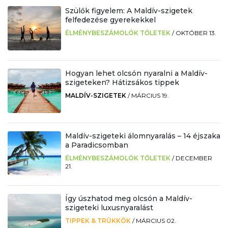
Szülők figyelem: A Maldív-szigetek
felfedezése gyerekekkel
ÉLMÉNYBESZÁMOLÓK TŐLETEK
/
OKTÓBER 13.
Hogyan lehet olcsón nyaralni a Maldív-
szigeteken? Hátizsákos tippek
MALDÍV-SZIGETEK
/
MÁRCIUS 19.
Maldív-szigeteki álomnyaralás – 14 éjszaka
a Paradicsomban
ÉLMÉNYBESZÁMOLÓK TŐLETEK
/
DECEMBER
21.
Így úszhatod meg olcsón a Maldív-
szigeteki luxusnyaralást
TIPPEK & TRÜKKÖK
/
MÁRCIUS 02.