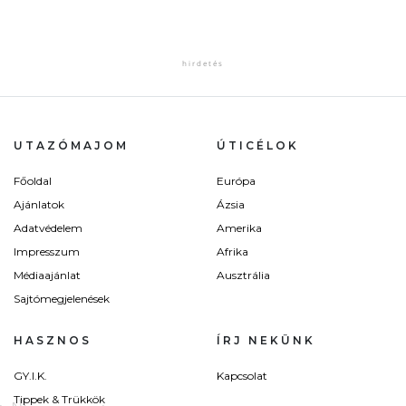
UTAZÓMAJOM
ÚTICÉLOK
Főoldal
Európa
Ajánlatok
Ázsia
Adatvédelem
Amerika
Impresszum
Afrika
Médiaajánlat
Ausztrália
Sajtómegjelenések
HASZNOS
ÍRJ NEKÜNK
GY.I.K.
Kapcsolat
Tippek & Trükkök