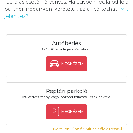
foglalás esetén érvényes. Ha egyben foglalod le a
partner irodánkon keresztül, az ár változhat.
Mit
jelent ez?
Autóbérlés
87.500 Ft a teljes időszakra
MEGNÉZEM
Reptéri parkoló
10% kedvezmény vagy bőrönd fóliázás - csak nektek!
MEGNÉZEM
Nem jön ki az ár. Mit csinálok rosszul?