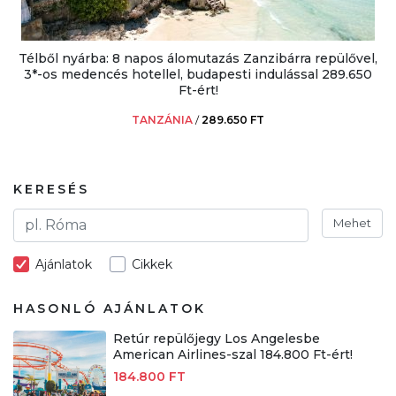
Télből nyárba: 8 napos álomutazás Zanzibárra repülővel,
3*-os medencés hotellel, budapesti indulással 289.650
Ft-ért!
TANZÁNIA
/
289.650 FT
KERESÉS
Mehet
Ajánlatok
Cikkek
HASONLÓ AJÁNLATOK
Retúr repülőjegy Los Angelesbe
American Airlines-szal 184.800 Ft-ért!
184.800 FT