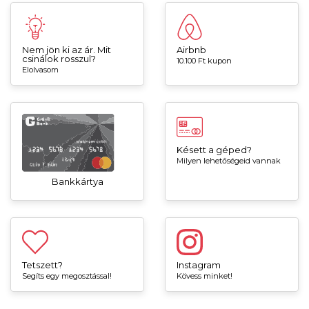
Nem jön ki az ár. Mit
Airbnb
csinálok rosszul?
10.100 Ft kupon
Elolvasom
Késett a géped?
Milyen lehetőségeid vannak
Bankkártya
Tetszett?
Instagram
Segíts egy megosztással!
Kövess minket!