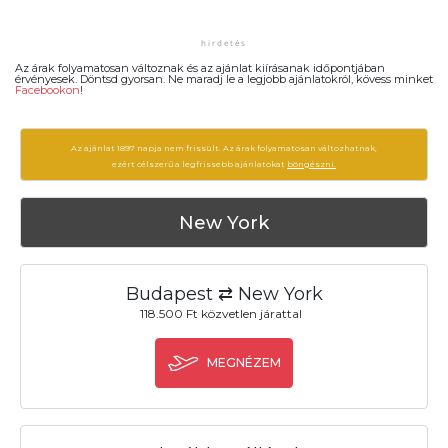
Az árak folyamatosan változnak és az ajánlat kiírásanak időpontjában
érvényesek. Döntsd gyorsan. Ne maradj le a legjobb ajánlatokról, kövess minket
Facebookon
!
Az ajánlat 1897 napja nem frissült. Az árak folyamatosan változhatnak,
ezért célszerű a legfrissebb ajánlatokat
böngészni.
New York
Budapest ⇄ New York
118.500 Ft közvetlen járattal
MEGNÉZEM