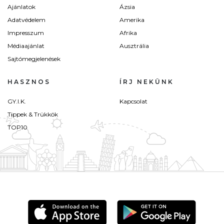
Ajánlatok
Ázsia
Adatvédelem
Amerika
Impresszum
Afrika
Médiaajánlat
Ausztrália
Sajtómegjelenések
HASZNOS
ÍRJ NEKÜNK
GY.I.K.
Kapcsolat
Tippek & Trükkök
TOP10