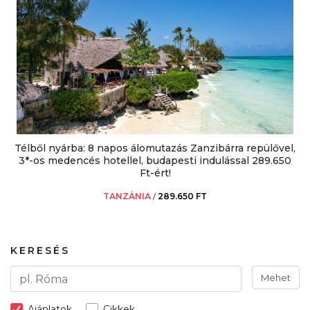
Télből nyárba: 8 napos álomutazás Zanzibárra repülővel,
3*-os medencés hotellel, budapesti indulással 289.650
Ft-ért!
TANZÁNIA
/
289.650 FT
KERESÉS
Mehet
Ajánlatok
Cikkek