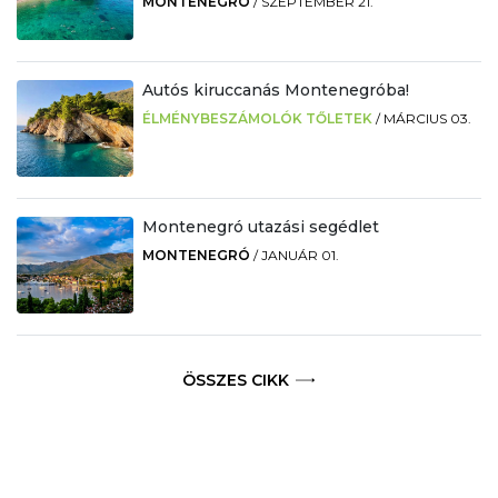
MONTENEGRÓ
/
SZEPTEMBER 21.
Autós kiruccanás Montenegróba!
ÉLMÉNYBESZÁMOLÓK TŐLETEK
/
MÁRCIUS 03.
Montenegró utazási segédlet
MONTENEGRÓ
/
JANUÁR 01.
ÖSSZES CIKK