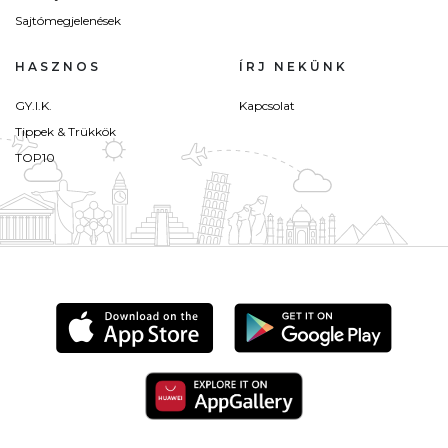
Sajtómegjelenések
HASZNOS
ÍRJ NEKÜNK
GY.I.K.
Kapcsolat
Tippek & Trükkök
TOP10