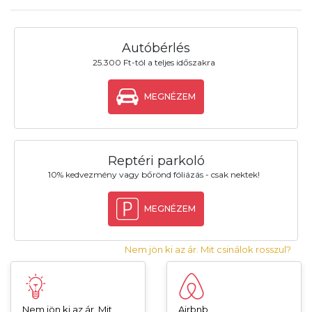
Autóbérlés
25.300 Ft-tól a teljes időszakra
MEGNÉZEM
Reptéri parkoló
10% kedvezmény vagy bőrönd fóliázás - csak nektek!
MEGNÉZEM
Nem jön ki az ár. Mit csinálok rosszul?
Nem jön ki az ár. Mit
Airbnb