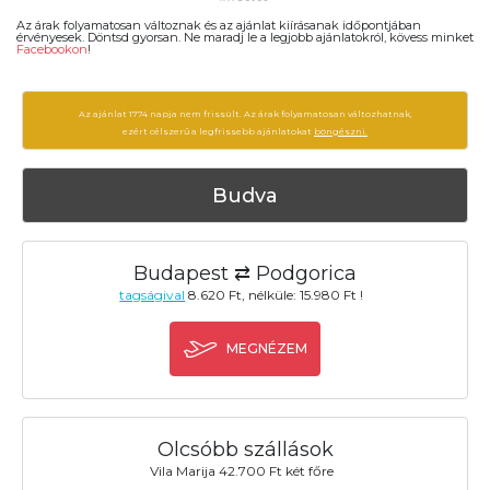
Az árak folyamatosan változnak és az ajánlat kiírásanak időpontjában
érvényesek. Döntsd gyorsan. Ne maradj le a legjobb ajánlatokról, kövess minket
Facebookon
!
Az ajánlat 1774 napja nem frissült. Az árak folyamatosan változhatnak,
ezért célszerű a legfrissebb ajánlatokat
böngészni.
Budva
Budapest ⇄ Podgorica
tagságival
8.620 Ft, nélküle: 15.980 Ft !
MEGNÉZEM
Olcsóbb szállások
Vila Marija 42.700 Ft két főre