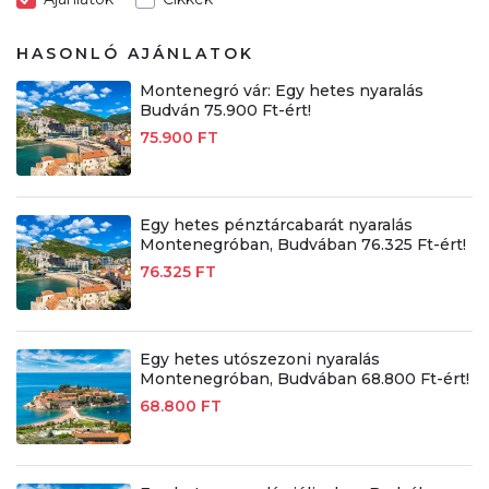
HASONLÓ AJÁNLATOK
Montenegró vár: Egy hetes nyaralás
Budván 75.900 Ft-ért!
75.900 FT
Egy hetes pénztárcabarát nyaralás
Montenegróban, Budvában 76.325 Ft-ért!
76.325 FT
Egy hetes utószezoni nyaralás
Montenegróban, Budvában 68.800 Ft-ért!
68.800 FT