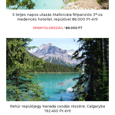
5 teljes napos utazás Mallorcára félpanziós 3*-os
medencés hotellel, repülővel 86.000 Ft-ért!
SPANYOLORSZÁG
/
86.000 FT
Retúr repülőjegy Kanada csodás részére, Calgaryba
192.450 Ft-ért!