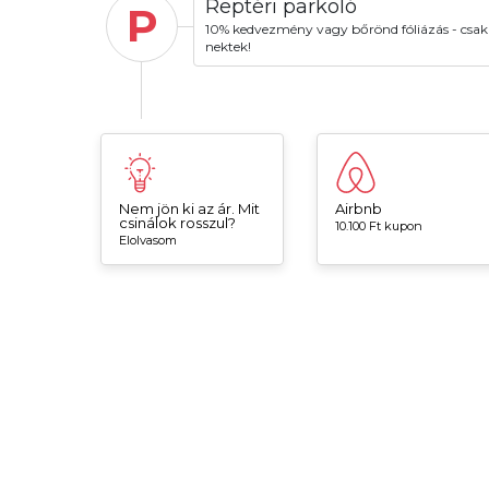
Reptéri parkoló
P
10% kedvezmény vagy bőrönd fóliázás - csak
nektek!
Nem jön ki az ár. Mit
Airbnb
csinálok rosszul?
10.100 Ft kupon
Elolvasom