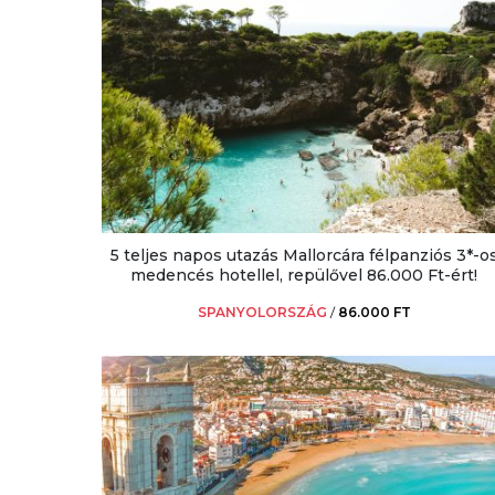
5 teljes napos utazás Mallorcára félpanziós 3*-o
medencés hotellel, repülővel 86.000 Ft-ért!
SPANYOLORSZÁG
/
86.000 FT