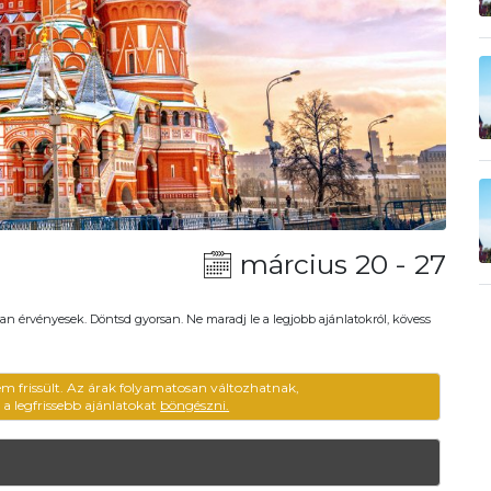
március 20 - 27
an érvényesek. Döntsd gyorsan. Ne maradj le a legjobb ajánlatokról, kövess
em frissült. Az árak folyamatosan változhatnak,
ű a legfrissebb ajánlatokat
böngészni.