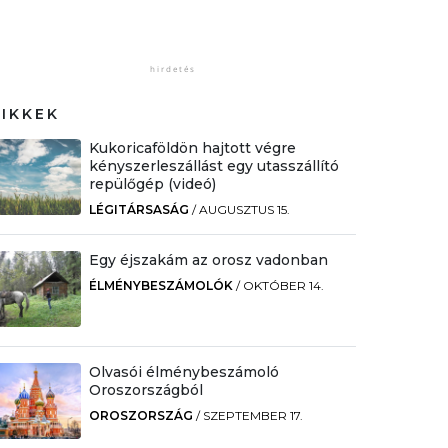
CIKKEK
Kukoricaföldön hajtott végre
kényszerleszállást egy utasszállító
repülőgép (videó)
LÉGITÁRSASÁG
/
AUGUSZTUS 15.
Egy éjszakám az orosz vadonban
ÉLMÉNYBESZÁMOLÓK
/
OKTÓBER 14.
Olvasói élménybeszámoló
Oroszországból
OROSZORSZÁG
/
SZEPTEMBER 17.