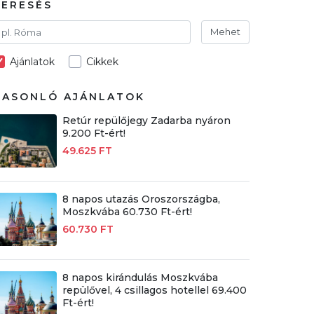
KERESÉS
Mehet
Ajánlatok
Cikkek
HASONLÓ AJÁNLATOK
Retúr repülőjegy Zadarba nyáron
9.200 Ft-ért!
49.625 FT
8 napos utazás Oroszországba,
Moszkvába 60.730 Ft-ért!
60.730 FT
8 napos kirándulás Moszkvába
repülővel, 4 csillagos hotellel 69.400
Ft-ért!