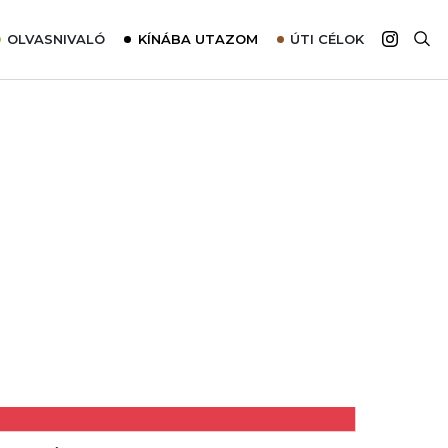
OLVASNIVALÓ
KÍNÁBA UTAZOM
ÚTI CÉLOK
Top 10 látnivalók térképpel
Európa
Tudnivalók az ajánlatok lefoglalásához
Ázsia
Tippek & Trükkök
Amerika
Utazómajom – CitySIM kártya a világutazóknak
Afrika
Interjú
Ausztrália
Élménybeszámolók
Szállodalátogatás
Sajtómegjelenések