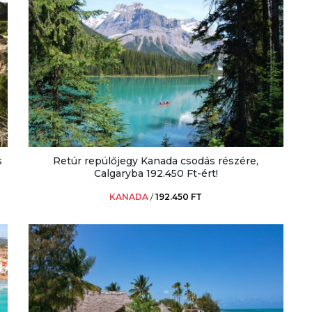
s
Retúr repülőjegy Kanada csodás részére,
Calgaryba 192.450 Ft-ért!
KANADA
/
192.450 FT