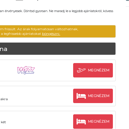
an érvényesek. Döntsd gyorsan. Ne maradj le a legjobb ajánlatokról, kövess
em frissült. Az árak folyamatosan változhatnak,
ű a legfrissebb ajánlatokat
böngészni.
ona
MEGNÉZEM
MEGNÉZEM
zakra
MEGNÉZEM
 két