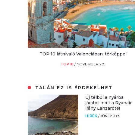
TOP 10 látnivaló Valenciában, térképpel
TOP10
/
NOVEMBER 20.
TALÁN EZ IS ÉRDEKELHET
Új télből a nyárba
járatot indít a Ryanair:
irány Lanzarote!
HÍREK
/
JÚNIUS 08.