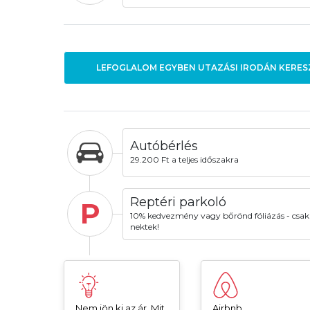
LEFOGLALOM EGYBEN UTAZÁSI IRODÁN KERES
Autóbérlés
29.200 Ft a teljes időszakra
Reptéri parkoló
P
10% kedvezmény vagy bőrönd fóliázás - csak
nektek!
Nem jön ki az ár. Mit
Airbnb