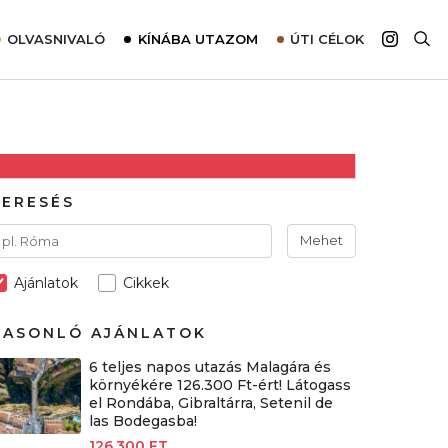
OLVASNIVALÓ
KÍNÁBA UTAZOM
ÚTI CÉLOK
Top 10 látnivalók térképpel
Európa
Tudnivalók az ajánlatok lefoglalásához
Ázsia
Tippek & Trükkök
Amerika
Utazómajom – CitySIM kártya a világutazóknak
Afrika
KERESÉS
Interjú
Ausztrália
Mehet
Élménybeszámolók
Ajánlatok
Cikkek
Szállodalátogatás
Sajtómegjelenések
HASONLÓ AJÁNLATOK
6 teljes napos utazás Malagára és
környékére 126.300 Ft-ért! Látogass
el Rondába, Gibraltárra, Setenil de
las Bodegasba!
126.300 FT