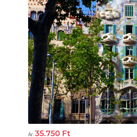
35.750
Ft
Ár: