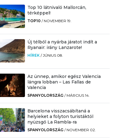
Top 10 látnivaló Mallorcán,
térképpel!
TOP10
/
NOVEMBER 19.
Új télből a nyárba járatot indít a
Ryanair: irány Lanzarote!
HÍREK
/
JÚNIUS 08.
Az ünnep, amikor egész Valencia
lángra lobban – Las Fallas de
Valencia
SPANYOLORSZÁG
/
MÁRCIUS 14.
Barcelona visszacsábítaná a
helyieket a folyton turistáktól
nyüzsgő La Rambla-ra
SPANYOLORSZÁG
/
NOVEMBER 02.