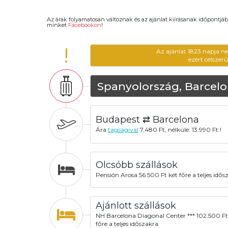
Az árak folyamatosan változnak és az ajánlat kiírásanak időpontjáb
minket
Facebookon
!
!
Az ajánlat 1823 napja n
ezért célszer
Spanyolország, Barcel
Budapest ⇄ Barcelona
Ára
tagságival
7.480 Ft, nélküle: 13.990 Ft !
Olcsóbb szállások
Pensión Arosa 56.500 Ft két főre a teljes idős
Ajánlott szállások
NH Barcelona Diagonal Center *** 102.500 Ft
főre a teljes időszakra