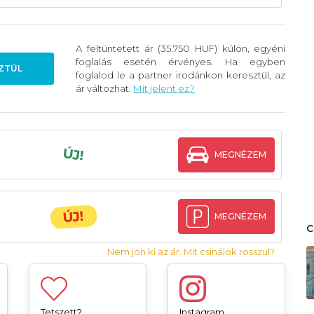
A feltüntetett ár (35.750 HUF) külön, egyéni
foglalás esetén érvényes. Ha egyben
ZTÜL
foglalod le a partner irodánkon keresztül, az
ár változhat.
Mit jelent ez?
ÚJ!
MEGNÉZEM
ÚJ!
MEGNÉZEM
Nem jön ki az ár. Mit csinálok rosszul?
Tetszett?
Instagram