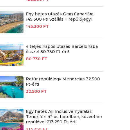
Egy hetes utazás Gran Canariára
145.300 Ft! Szállás + repülőjegy!
145.300 FT
4 teljes napos utazás Barcelonába
ősszel 80.730 Ft-ért!
80.730 FT
Retúr repülőjegy Menorcára 32.500
Ft-ért!
32.500 FT
Egy hetes All Inclusive nyaralás
Tenerifén 4*-os hotelben, közvetlen
repülővel 213.250 Ft-ért!
213.250 FT