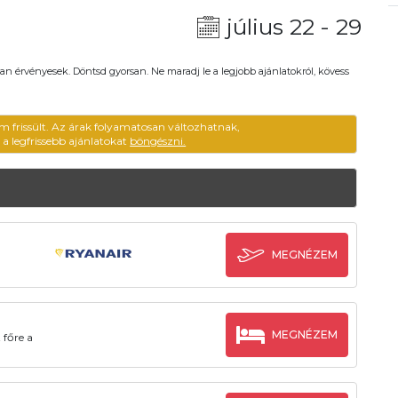
július 22 - 29
an érvényesek. Döntsd gyorsan. Ne maradj le a legjobb ajánlatokról, kövess
em frissült. Az árak folyamatosan változhatnak,
ű a legfrissebb ajánlatokat
böngészni.
MEGNÉZEM
MEGNÉZEM
 főre a