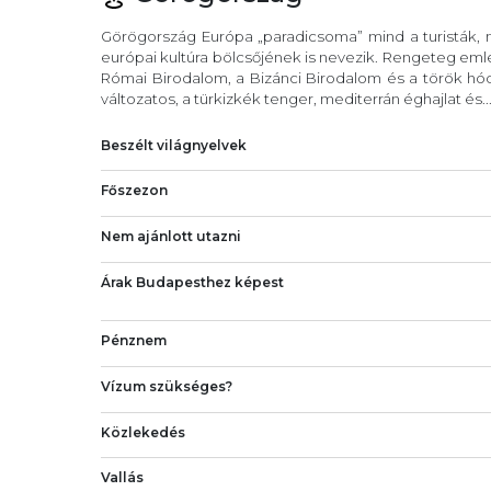
Görögország Európa „paradicsoma” mind a turisták, m
európai kultúra bölcsőjének is nevezik. Rengeteg eml
Római Birodalom, a Bizánci Birodalom és a török hód
változatos, a türkizkék tenger, mediterrán éghajlat és..
Beszélt világnyelvek
Főszezon
Nem ajánlott utazni
Árak Budapesthez képest
Pénznem
Vízum szükséges?
Közlekedés
Vallás