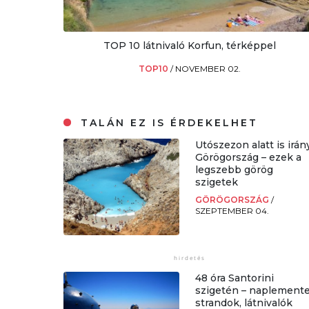
TOP 10 látnivaló Korfun, térképpel
TOP10
/
NOVEMBER 02.
TALÁN EZ IS ÉRDEKELHET
Utószezon alatt is irán
Görögország – ezek a
legszebb görög
szigetek
GÖRÖGORSZÁG
/
SZEPTEMBER 04.
48 óra Santorini
szigetén – naplemente
strandok, látnivalók