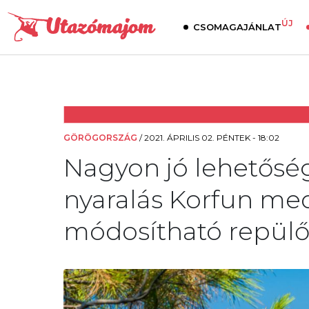
ÚJ
CSOMAGAJÁNLAT
GÖRÖGORSZÁG
/
2021. ÁPRILIS 02. PÉNTEK - 18:02
Nagyon jó lehetőség
nyaralás Korfun med
módosítható repülőv