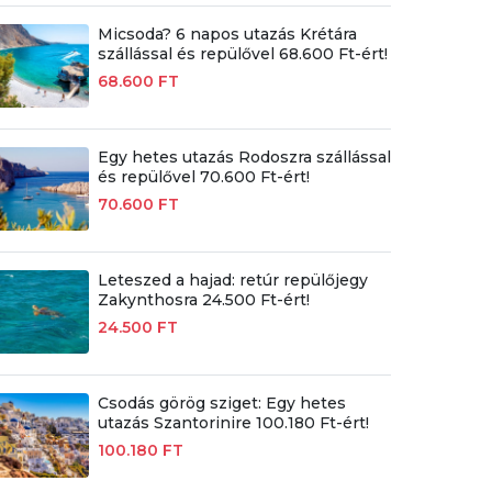
Micsoda? 6 napos utazás Krétára
szállással és repülővel 68.600 Ft-ért!
68.600 FT
Egy hetes utazás Rodoszra szállással
és repülővel 70.600 Ft-ért!
70.600 FT
Leteszed a hajad: retúr repülőjegy
Zakynthosra 24.500 Ft-ért!
24.500 FT
Csodás görög sziget: Egy hetes
utazás Szantorinire 100.180 Ft-ért!
100.180 FT