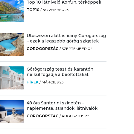
Top 10 látnivaló Korfun, térképpel!
TOP10
/
NOVEMBER 29.
Utószezon alatt is irány Görögország
– ezek a legszebb görög szigetek
GÖRÖGORSZÁG
/
SZEPTEMBER 04.
Görögország teszt és karantén
nélkül fogadja a beoltottakat
HÍREK
/
MÁRCIUS 23.
48 óra Santorini szigetén –
naplemente, strandok, látnivalók
GÖRÖGORSZÁG
/
AUGUSZTUS 22.