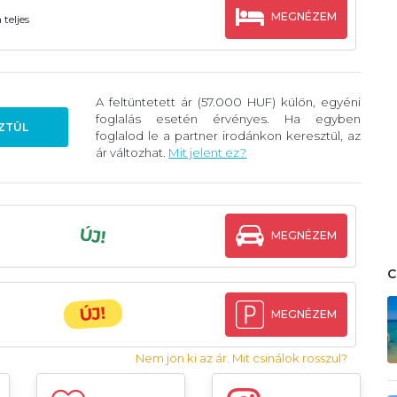
MEGNÉZEM
teljes
A feltüntetett ár (57.000 HUF) külön, egyéni
foglalás esetén érvényes. Ha egyben
ZTÜL
foglalod le a partner irodánkon keresztül, az
ár változhat.
Mit jelent ez?
ÚJ!
MEGNÉZEM
ÚJ!
MEGNÉZEM
Nem jön ki az ár. Mit csinálok rosszul?