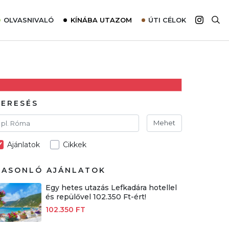
OLVASNIVALÓ
KÍNÁBA UTAZOM
ÚTI CÉLOK
Top 10 látnivalók térképpel
Európa
Tudnivalók az ajánlatok lefoglalásához
Ázsia
Tippek & Trükkök
Amerika
Utazómajom – CitySIM kártya a világutazóknak
Afrika
KERESÉS
Interjú
Ausztrália
Mehet
Élménybeszámolók
Ajánlatok
Cikkek
Szállodalátogatás
Sajtómegjelenések
HASONLÓ AJÁNLATOK
Egy hetes utazás Lefkadára hotellel
és repülővel 102.350 Ft-ért!
102.350 FT