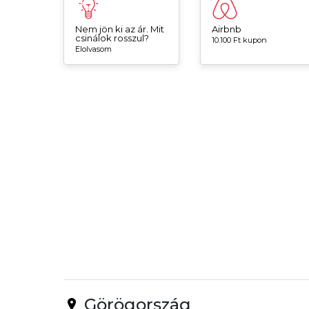
Nem jön ki az ár. Mit
Airbnb
csinálok rosszul?
10.100 Ft kupon
Elolvasom
Görögország