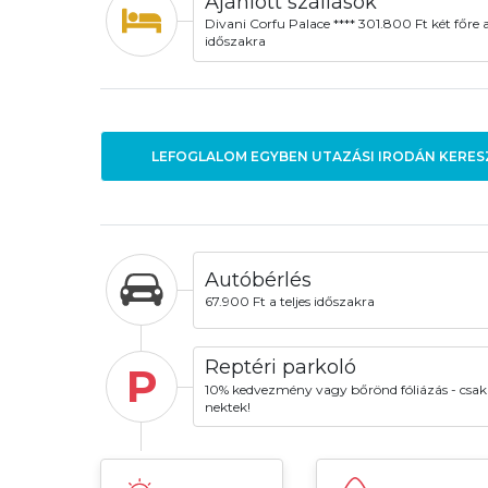
Ajánlott szállások
Divani Corfu Palace **** 301.800 Ft két főre a 
időszakra
LEFOGLALOM EGYBEN UTAZÁSI IRODÁN KERES
Autóbérlés
67.900 Ft a teljes időszakra
Reptéri parkoló
P
10% kedvezmény vagy bőrönd fóliázás - csak
nektek!