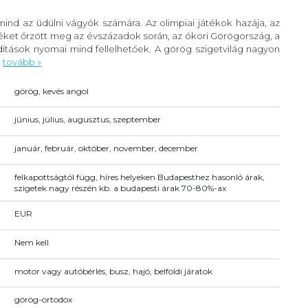
ind az üdülni vágyók számára. Az olimpiai játékok hazája, az
éket őrzött meg az évszázadok során, az ókori Görögország, a
ítások nyomai mind fellelhetőek. A görög szigetvilág nagyon
.
tovább »
görög, kevés angol
június, július, augusztus, szeptember
január, február, október, november, december
felkapottságtól függ, híres helyeken Budapesthez hasonló árak,
szigetek nagy részén kb. a budapesti árak 70-80%-ax
EUR
Nem kell
motor vagy autóbérlés, busz, hajó, belföldi járatok
görög-ortodox