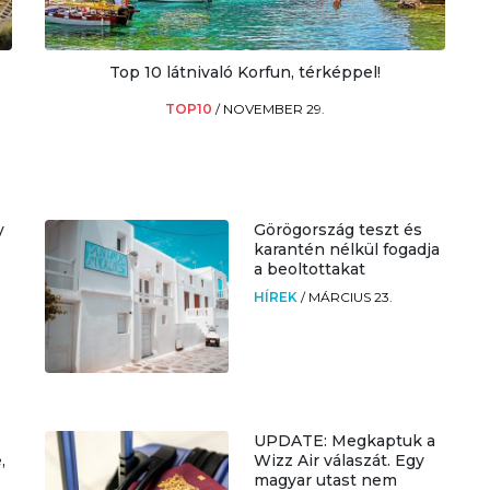
Top 10 látnivaló Korfun, térképpel!
TOP10
/
NOVEMBER 29.
y
Görögország teszt és
karantén nélkül fogadja
a beoltottakat
HÍREK
/
MÁRCIUS 23.
UPDATE: Megkaptuk a
,
Wizz Air válaszát. Egy
magyar utast nem