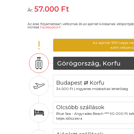
57.000
Ft
Ár:
Az árak folyamatosan változnak és az ajánlat kiírásanak időpontjáb
minket
Facebookon
!
!
Az ajánlat 1951 napja n
ezért célszer
Görögország, Korfu
Budapest ⇄ Korfu
34.500 Ft | ingyenes módosítási lehetőség
Olcsóbb szállások
Blue Sea - Argyrades Beach *** 90.000 Ft két
teljes időszakra