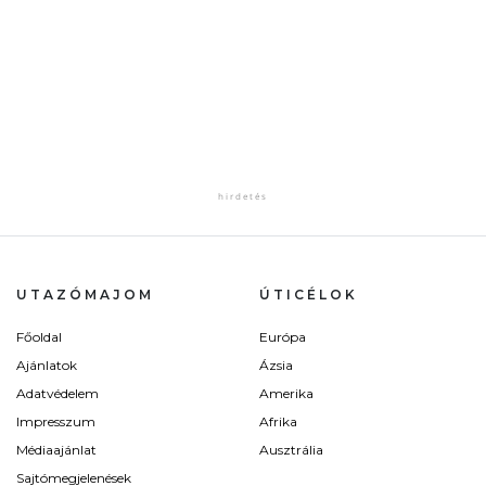
UTAZÓMAJOM
ÚTICÉLOK
Főoldal
Európa
Ajánlatok
Ázsia
Adatvédelem
Amerika
Impresszum
Afrika
Médiaajánlat
Ausztrália
Sajtómegjelenések