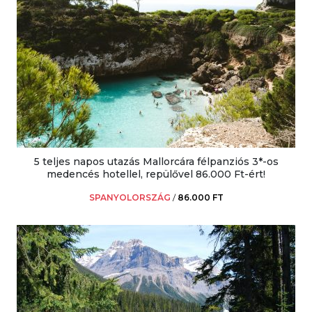
5 teljes napos utazás Mallorcára félpanziós 3*-os
medencés hotellel, repülővel 86.000 Ft-ért!
SPANYOLORSZÁG
/
86.000 FT