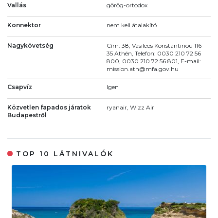
Vallás
görög-ortodox
Konnektor
nem kell átalakító
Nagykövetség
Cím: 38, Vasileos Konstantinou 116
35 Athén, Telefon: 0030 210 72 56
800, 0030 210 72 56 801, E-mail:
mission.ath@mfa.gov.hu
Csapvíz
Igen
Közvetlen fapados járatok
ryanair, Wizz Air
Budapestről
TOP 10 LÁTNIVALÓK