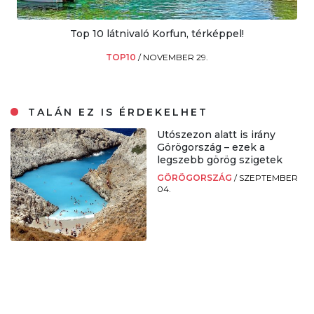
Top 10 látnivaló Korfun, térképpel!
TOP10
/
NOVEMBER 29.
TALÁN EZ IS ÉRDEKELHET
Utószezon alatt is irány
Görögország – ezek a
legszebb görög szigetek
GÖRÖGORSZÁG
/
SZEPTEMBER
04.