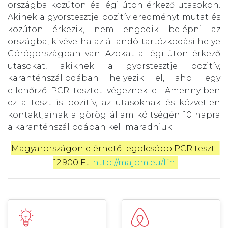
országba közúton és légi úton érkező utasokon.
Akinek a gyorstesztje pozitív eredményt mutat és
közúton érkezik, nem engedik belépni az
országba, kivéve ha az állandó tartózkodási helye
Görögországban van. Azokat a légi úton érkező
utasokat, akiknek a gyorstesztje pozitív,
karanténszállodában helyezik el, ahol egy
ellenőrző PCR tesztet végeznek el. Amennyiben
ez a teszt is pozitív, az utasoknak és közvetlen
kontaktjainak a görög állam költségén 10 napra
a karanténszállodában kell maradniuk.
Magyarországon elérhető legolcsóbb PCR teszt 
12.900 Ft: 
http://majom.eu/Ifh