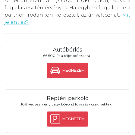
A feltüntetett ár (73.700 HUF) külön, egyéni
foglalás esetén érvényes. Ha egyben foglalod le a
partner irodánkon keresztül, az ár változhat.
Mit
jelent ez?
Autóbérlés
66.500 Ft a teljes időszakra
MEGNÉZEM
Reptéri parkoló
10% kedvezmény vagy bőrönd fóliázás - csak nektek!
MEGNÉZEM