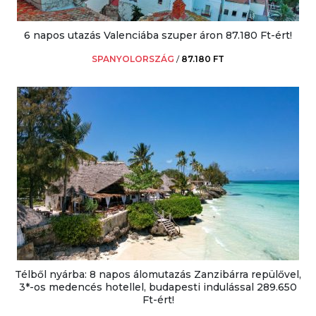
6 napos utazás Valenciába szuper áron 87.180 Ft-ért!
SPANYOLORSZÁG
/
87.180 FT
Télből nyárba: 8 napos álomutazás Zanzibárra repülővel,
3*-os medencés hotellel, budapesti indulással 289.650
Ft-ért!