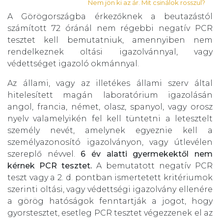
Nem jön ki az ár. Mit csinálok rosszul?
A Görögországba érkezőknek a beutazástól
számított 72 óránál nem régebbi negatív PCR
tesztet kell bemutatniuk, amennyiben nem
rendelkeznek oltási igazolvánnyal, vagy
védettséget igazoló okmánnyal.
Az állami, vagy az illetékes állami szerv által
hitelesített magán laboratórium igazolásán
angol, francia, német, olasz, spanyol, vagy orosz
nyelv valamelyikén fel kell tüntetni a letesztelt
személy nevét, amelynek egyeznie kell a
személyazonosító igazolványon, vagy útlevélen
szereplő névvel.
6 év alatti gyermekektől nem
kérnek PCR tesztet.
A bemutatott negatív PCR
teszt vagy a 2. d. pontban ismertetett kritériumok
szerinti oltási, vagy védettségi igazolvány ellenére
a görög hatóságok fenntartják a jogot, hogy
gyorstesztet, esetleg PCR tesztet végezzenek el az