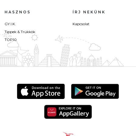
HASZNOS
ÍRJ NEKÜNK
GY.I.K.
Kapcsolat
Tippek & Trükkök
TOP10