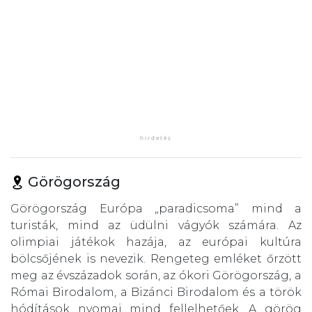
Görögország
Görögország Európa „paradicsoma” mind a
turisták, mind az üdülni vágyók számára. Az
olimpiai játékok hazája, az európai kultúra
bölcsőjének is nevezik. Rengeteg emléket őrzött
meg az évszázadok során, az ókori Görögország, a
Római Birodalom, a Bizánci Birodalom és a török
hódítások nyomai mind fellelhetőek. A görög