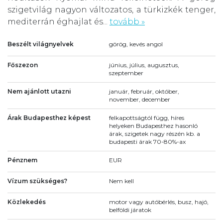
szigetvilág nagyon változatos, a türkizkék tenger,
mediterrán éghajlat és...
tovább »
Beszélt világnyelvek
görög, kevés angol
Főszezon
június, július, augusztus,
szeptember
Nem ajánlott utazni
január, február, október,
november, december
Árak Budapesthez képest
felkapottságtól függ, híres
helyeken Budapesthez hasonló
árak, szigetek nagy részén kb. a
budapesti árak 70-80%-ax
Pénznem
EUR
Vízum szükséges?
Nem kell
Közlekedés
motor vagy autóbérlés, busz, hajó,
belföldi járatok