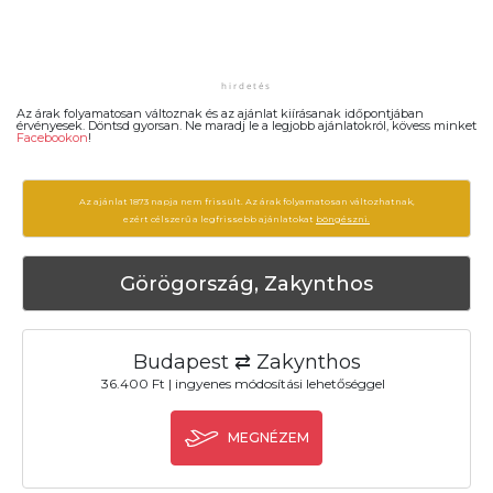
Az árak folyamatosan változnak és az ajánlat kiírásanak időpontjában
érvényesek. Döntsd gyorsan. Ne maradj le a legjobb ajánlatokról, kövess minket
Facebookon
!
Az ajánlat 1873 napja nem frissült. Az árak folyamatosan változhatnak,
ezért célszerű a legfrissebb ajánlatokat
böngészni.
Görögország, Zakynthos
Budapest ⇄ Zakynthos
36.400 Ft | ingyenes módosítási lehetőséggel
MEGNÉZEM