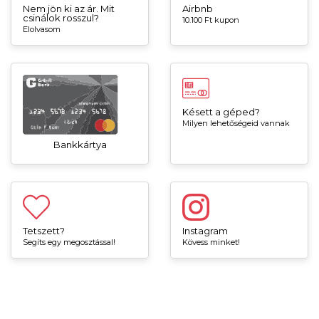
Nem jön ki az ár. Mit
Airbnb
csinálok rosszul?
10.100 Ft kupon
Elolvasom
Késett a géped?
Milyen lehetőségeid vannak
Bankkártya
Tetszett?
Instagram
Segíts egy megosztással!
Kövess minket!