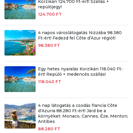
Korzikán 124.700 Ft-ért! Szállás +
repülőjegy!
124.700 FT
4 napos városlátogatás Nizzába 98.380
Ft-ért! Fedezd fel Côte d’Azur régiót!
98.380 FT
Egy hetes nyaralás Korzikán 118.040 Ft-
ért! Repülő + medencés szállás!
118.040 FT
4 nap látogatás a csodás francia Côte
d’Azurra 88.280 Ft-ért! Járd be a
környéket: Monaco, Cannes, Éze, Menton,
Antibes
88.280 FT