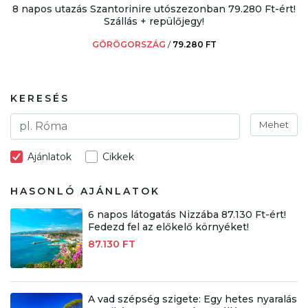
8 napos utazás Szantorinire utószezonban 79.280 Ft-ért!
Szállás + repülőjegy!
GÖRÖGORSZÁG
/
79.280 FT
KERESÉS
Mehet
Ajánlatok
Cikkek
HASONLÓ AJÁNLATOK
6 napos látogatás Nizzába 87.130 Ft-ért!
Fedezd fel az előkelő környéket!
87.130 FT
A vad szépség szigete: Egy hetes nyaralás