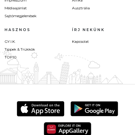
Impresszum
Afrika
Médiaajánlat
Ausztrália
Sajtómegjelenések
HASZNOS
ÍRJ NEKÜNK
GY.I.K.
Kapcsolat
Tippek & Trükkök
TOP10