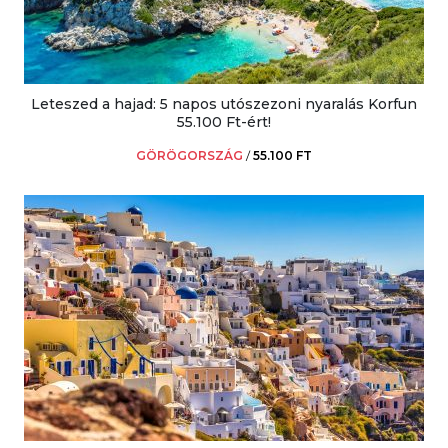
Leteszed a hajad: 5 napos utószezoni nyaralás Korfun
55.100 Ft-ért!
GÖRÖGORSZÁG
/
55.100 FT