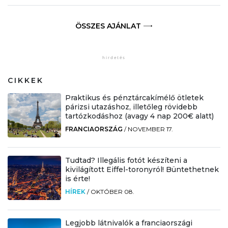
ÖSSZES AJÁNLAT
CIKKEK
Praktikus és pénztárcakímélő ötletek
párizsi utazáshoz, illetőleg rövidebb
tartózkodáshoz (avagy 4 nap 200€ alatt)
FRANCIAORSZÁG
/
NOVEMBER 17.
Tudtad? Illegális fotót készíteni a
kivilágított Eiffel-toronyról! Büntethetnek
is érte!
HÍREK
/
OKTÓBER 08.
Legjobb látnivalók a franciaországi