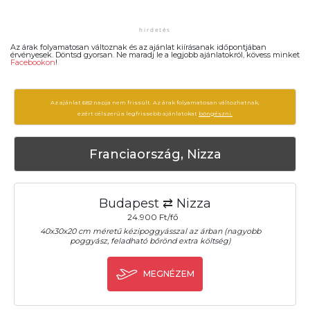
Az árak folyamatosan változnak és az ajánlat kiírásanak időpontjában
érvényesek. Döntsd gyorsan. Ne maradj le a legjobb ajánlatokról, kövess minket
Facebookon
!
Az ajánlat 682 napja nem frissült. Az árak folyamatosan változhatnak,
ezért célszerű a legfrissebb ajánlatokat
böngészni.
Franciaország, Nizza
Budapest ⇄ Nizza
24.900 Ft/fő
40x30x20 cm méretű kézipoggyásszal az árban (nagyobb
poggyász, feladható bőrönd extra költség)
MEGNÉZEM