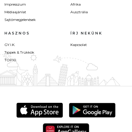
Impresszum
Afrika
Médiaajánlat
Ausztrália
Sajtómegjelenések
HASZNOS
ÍRJ NEKÜNK
GY.I.K.
Kapcsolat
Tippek & Trükkök
TOP10