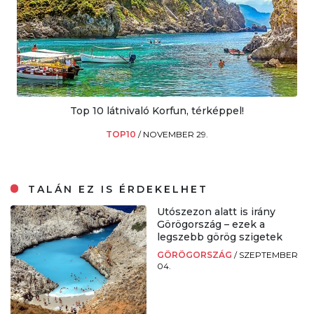
Top 10 látnivaló Korfun, térképpel!
TOP10
/
NOVEMBER 29.
TALÁN EZ IS ÉRDEKELHET
Utószezon alatt is irány
Görögország – ezek a
legszebb görög szigetek
GÖRÖGORSZÁG
/
SZEPTEMBER
04.