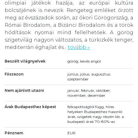
olimpiai játékok hazája, az európai kultúra
bölcsőjének is nevezik. Rengeteg emléket őrzött
meg az évszázadok során, az ókori Görögország, a
Római Birodalom, a Bizánci Birodalom és a török
hódítások nyomai mind fellelhetőek. A görög
szigetvilág nagyon változatos, a türkizkék tenger,
mediterrán éghajlat és...
tovább »
Beszélt világnyelvek
görög, kevés angol
Főszezon
június, július, augusztus,
szeptember
Nem ajánlott utazni
január, február, október,
november, december
Árak Budapesthez képest
felkapottságtól függ, híres
helyeken Budapesthez hasonló
árak, szigetek nagy részén kb. a
budapesti árak 70-80%-ax
Pénznem
EUR