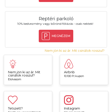
Reptéri parkoló
10% kedvezmény vagy bőrönd fóliázás - csak nektek!
MEGNÉZEM
Nem jön ki az ár. Mit csinálok rosszul?
Nem jön ki az ár. Mit
Airbnb
csinálok rosszul?
10.100 Ft kupon
Elolvasom
Tetszett?
Instagram