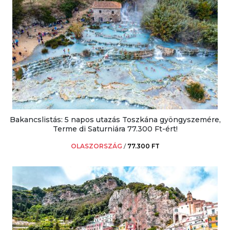
Bakancslistás: 5 napos utazás Toszkána gyöngyszemére,
Terme di Saturniára 77.300 Ft-ért!
OLASZORSZÁG
/
77.300 FT