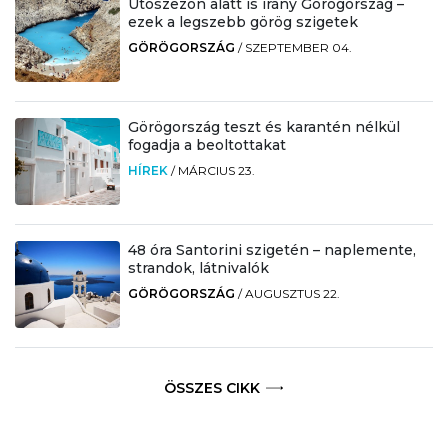
Utószezon alatt is irány Görögország –
ezek a legszebb görög szigetek
GÖRÖGORSZÁG
/
SZEPTEMBER 04.
Görögország teszt és karantén nélkül
fogadja a beoltottakat
HÍREK
/
MÁRCIUS 23.
48 óra Santorini szigetén – naplemente,
strandok, látnivalók
GÖRÖGORSZÁG
/
AUGUSZTUS 22.
ÖSSZES CIKK