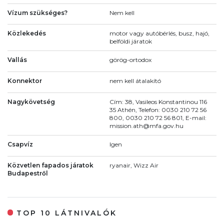
Vízum szükséges?
Nem kell
Közlekedés
motor vagy autóbérlés, busz, hajó,
belföldi járatok
Vallás
görög-ortodox
Konnektor
nem kell átalakító
Nagykövetség
Cím: 38, Vasileos Konstantinou 116
35 Athén, Telefon: 0030 210 72 56
800, 0030 210 72 56 801, E-mail:
mission.ath@mfa.gov.hu
Csapvíz
Igen
Közvetlen fapados járatok
ryanair, Wizz Air
Budapestről
TOP 10 LÁTNIVALÓK