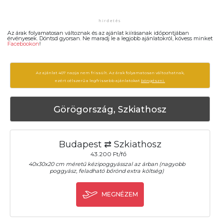
Az árak folyamatosan változnak és az ajánlat kiírásanak időpontjában
érvényesek. Döntsd gyorsan. Ne maradj le a legjobb ajánlatokról, kövess minket
Facebookon
!
Az ajánlat 407 napja nem frissült. Az árak folyamatosan változhatnak,
ezért célszerű a legfrissebb ajánlatokat
böngészni.
Görögország, Szkiathosz
Budapest ⇄ Szkiathosz
43.200 Ft/fő
40x30x20 cm méretű kézipoggyásszal az árban (nagyobb
poggyász, feladható bőrönd extra költség)
MEGNÉZEM