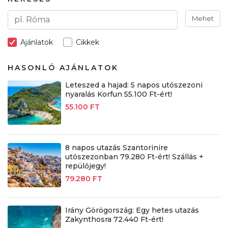
Mehet
Ajánlatok
Cikkek
HASONLÓ AJÁNLATOK
Leteszed a hajad: 5 napos utószezoni
nyaralás Korfun 55.100 Ft-ért!
55.100 FT
8 napos utazás Szantorinire
utószezonban 79.280 Ft-ért! Szállás +
repülőjegy!
79.280 FT
Irány Görögország: Egy hetes utazás
Zakynthosra 72.440 Ft-ért!