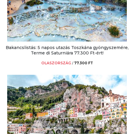
Bakancslistás: 5 napos utazás Toszkána gyöngyszemére,
Terme di Saturniára 77.300 Ft-ért!
OLASZORSZÁG
/
77.300 FT