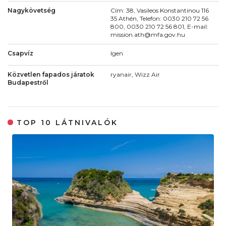
Nagykövetség
Cím: 38, Vasileos Konstantinou 116
35 Athén, Telefon: 0030 210 72 56
800, 0030 210 72 56 801, E-mail:
mission.ath@mfa.gov.hu
Csapvíz
Igen
Közvetlen fapados járatok
ryanair, Wizz Air
Budapestről
TOP 10 LÁTNIVALÓK