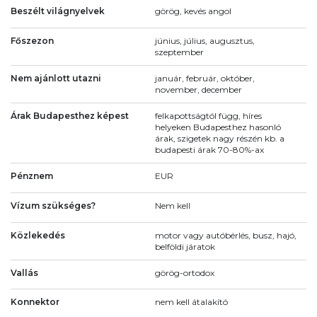
Beszélt világnyelvek
görög, kevés angol
Főszezon
június, július, augusztus,
szeptember
Nem ajánlott utazni
január, február, október,
november, december
Árak Budapesthez képest
felkapottságtól függ, híres
helyeken Budapesthez hasonló
árak, szigetek nagy részén kb. a
budapesti árak 70-80%-ax
Pénznem
EUR
Vízum szükséges?
Nem kell
Közlekedés
motor vagy autóbérlés, busz, hajó,
belföldi járatok
Vallás
görög-ortodox
Konnektor
nem kell átalakító