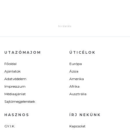
UTAZÓMAJOM
ÚTICÉLOK
Főoldal
Európa
Ajánlatok
Ázsia
Adatvédelem
Amerika
Impresszum
Afrika
Médiaajánlat
Ausztrália
Sajtómegjelenések
HASZNOS
ÍRJ NEKÜNK
GY.I.K.
Kapcsolat