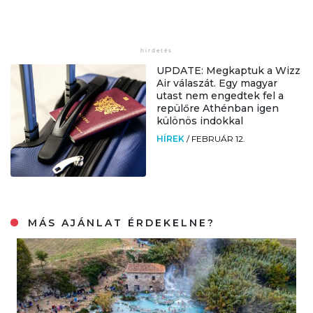
UPDATE: Megkaptuk a Wizz
Air válaszát. Egy magyar
utast nem engedtek fel a
repülőre Athénban igen
különös indokkal
HÍREK
/
FEBRUÁR 12.
MÁS AJÁNLAT ÉRDEKELNE?