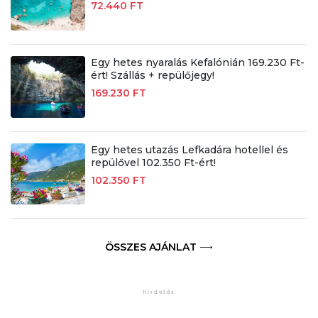
72.440 FT
Egy hetes nyaralás Kefalónián 169.230 Ft-
ért! Szállás + repülőjegy!
169.230 FT
Egy hetes utazás Lefkadára hotellel és
repülővel 102.350 Ft-ért!
102.350 FT
ÖSSZES AJÁNLAT