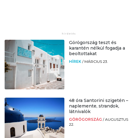
Görögország teszt és
karantén nélkül fogadja a
beoltottakat
HÍREK
/
MÁRCIUS 23.
48 óra Santorini szigetén –
naplemente, strandok,
látnivalók
GÖRÖGORSZÁG
/
AUGUSZTUS
22.