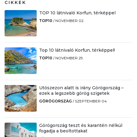
CIKKEK
TOP 10 látnivaló Korfun, térképpel
TOP10
/
NOVEMBER 02.
Top 10 látnivaló Korfun, térképpel!
TOP10
/
NOVEMBER 29.
Utószezon alatt is irány Görögország –
ezek a legszebb görög szigetek
GÖRÖGORSZÁG
/
SZEPTEMBER 04.
Görögország teszt és karantén nélkül
fogadja a beoltottakat