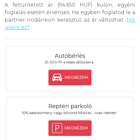
A feltüntetett ár (94.650 HUF) külön, egyéni
foglalás esetén érvényes. Ha egyben foglalod le a
partner irodánkon keresztül, az ár változhat.
Mit
jelent ez?
Autóbérlés
29.300 Ft a teljes időszakra
MEGNÉZEM
Reptéri parkoló
10% kedvezmény vagy bőrönd fóliázás - csak nektek!
MEGNÉZEM