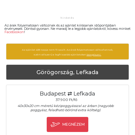
Az árak folyamatosan változnak és az ajánlat kiírásanak időpontjában
érvényesek. Döntsd gyorsan. Ne maradj le a legjobb ajánlatokról, kövess minket
Facebookon
!
Az ajánlat 439 napja nem frissült. Az árak folyamatosan változhatnak,
ezért célszerű a legfrissebb ajánlatokat
böngészni.
Görögország, Lefkada
Budapest ⇄ Lefkada
37.900 Ft/fő
40x30x20 cm méretű kézipoggyásszal az árban (nagyobb
poggyász, feladható bőrönd extra költség)
MEGNÉZEM