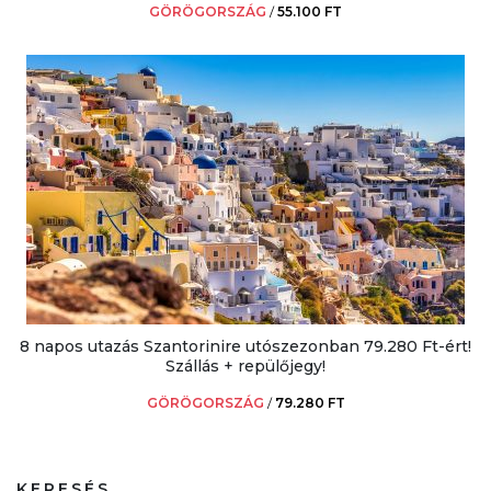
GÖRÖGORSZÁG
/
55.100 FT
8 napos utazás Szantorinire utószezonban 79.280 Ft-ért!
Szállás + repülőjegy!
GÖRÖGORSZÁG
/
79.280 FT
KERESÉS