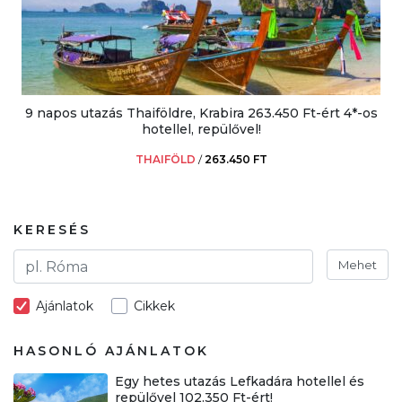
9 napos utazás Thaiföldre, Krabira 263.450 Ft-ért 4*-os
hotellel, repülővel!
THAIFÖLD
/
263.450 FT
KERESÉS
Mehet
Ajánlatok
Cikkek
HASONLÓ AJÁNLATOK
Egy hetes utazás Lefkadára hotellel és
repülővel 102.350 Ft-ért!