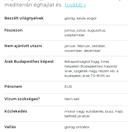
mediterrán éghajlat és...
tovább »
Beszélt világnyelvek
görög, kevés angol
Főszezon
június, július, augusztus,
szeptember
Nem ajánlott utazni
január, február, október,
november, december
Árak Budapesthez képest
felkapottságtól függ, híres
helyeken Budapesthez hasonló
árak, szigetek nagy részén kb. a
budapesti árak 70-80%-ax
Pénznem
EUR
Vízum szükséges?
Nem kell
Közlekedés
motor vagy autóbérlés, busz, hajó,
belföldi járatok
Vallás
görög-ortodox