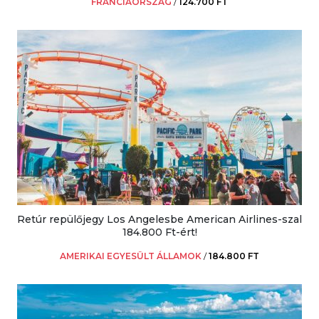
FRANCIAORSZÁG
/
124.700 FT
Retúr repülőjegy Los Angelesbe American Airlines-szal
184.800 Ft-ért!
AMERIKAI EGYESÜLT ÁLLAMOK
/
184.800 FT