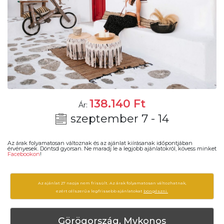
138.140
Ft
Ár:
szeptember 7 - 14
Az árak folyamatosan változnak és az ajánlat kiírásanak időpontjában
érvényesek. Döntsd gyorsan. Ne maradj le a legjobb ajánlatokról, kövess minket
Facebookon
!
Az ajánlat 27 napja nem frissült. Az árak folyamatosan változhatnak,
ezért célszerű a legfrissebb ajánlatokat
böngészni.
Görögország, Mykonos