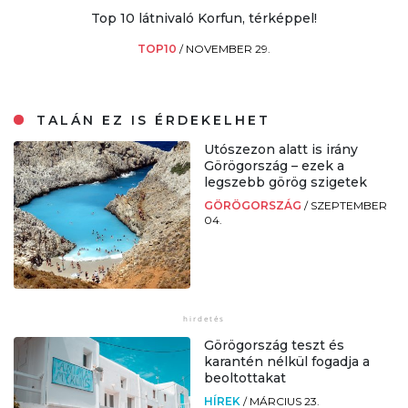
Top 10 látnivaló Korfun, térképpel!
TOP10
/
NOVEMBER 29.
TALÁN EZ IS ÉRDEKELHET
Utószezon alatt is irány
Görögország – ezek a
legszebb görög szigetek
GÖRÖGORSZÁG
/
SZEPTEMBER
04.
Görögország teszt és
karantén nélkül fogadja a
beoltottakat
HÍREK
/
MÁRCIUS 23.