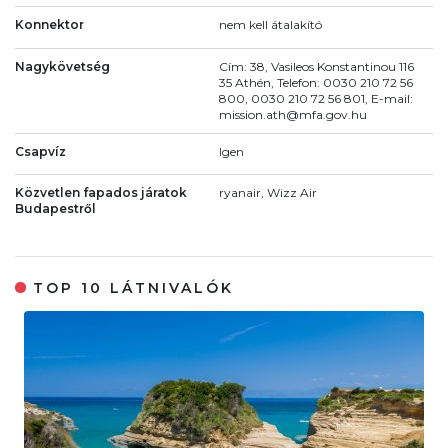
Konnektor
nem kell átalakító
Nagykövetség
Cím: 38, Vasileos Konstantinou 116
35 Athén, Telefon: 0030 210 72 56
800, 0030 210 72 56 801, E-mail:
mission.ath@mfa.gov.hu
Csapvíz
Igen
Közvetlen fapados járatok
ryanair, Wizz Air
Budapestről
TOP 10 LÁTNIVALÓK