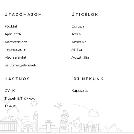
UTAZÓMAJOM
ÚTICÉLOK
Főoldal
Európa
Ajánlatok
Ázsia
Adatvédelem
Amerika
Impresszum
Afrika
Médiaajánlat
Ausztrália
Sajtómegjelenések
HASZNOS
ÍRJ NEKÜNK
GY.I.K.
Kapcsolat
Tippek & Trükkök
TOP10