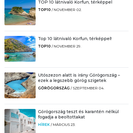
TOP 10 látnivaló Korfun, térképpel
TOP10
/
NOVEMBER 02.
Top 10 látnivaló Korfun, térképpel!
TOP10
/
NOVEMBER 29.
Utószezon alatt is irány Görögország –
ezek a legszebb görög szigetek
GÖRÖGORSZÁG
/
SZEPTEMBER 04.
Görögország teszt és karantén nélkül
fogadja a beoltottakat
HÍREK
/
MÁRCIUS 23.