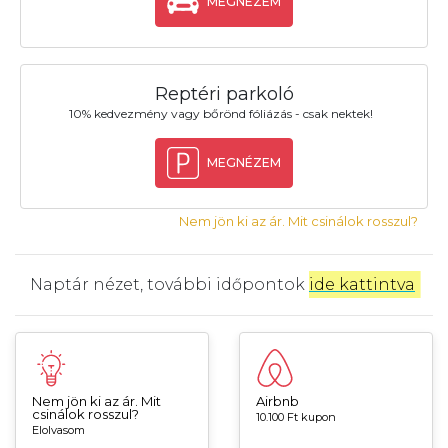
MEGNÉZEM
Reptéri parkoló
10% kedvezmény vagy bőrönd fóliázás - csak nektek!
MEGNÉZEM
Nem jön ki az ár. Mit csinálok rosszul?
Naptár nézet, további időpontok
ide kattintva
.
Nem jön ki az ár. Mit
Airbnb
csinálok rosszul?
10.100 Ft kupon
Elolvasom