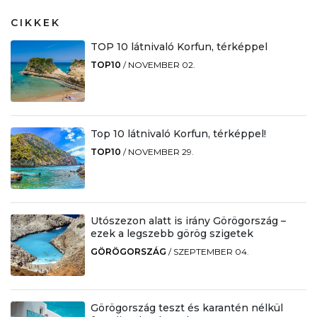
CIKKEK
TOP 10 látnivaló Korfun, térképpel
TOP10
/
NOVEMBER 02.
Top 10 látnivaló Korfun, térképpel!
TOP10
/
NOVEMBER 29.
Utószezon alatt is irány Görögország –
ezek a legszebb görög szigetek
GÖRÖGORSZÁG
/
SZEPTEMBER 04.
Görögország teszt és karantén nélkül