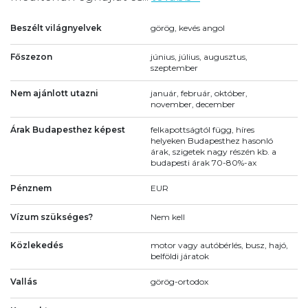
Beszélt világnyelvek
görög, kevés angol
Főszezon
június, július, augusztus,
szeptember
Nem ajánlott utazni
január, február, október,
november, december
Árak Budapesthez képest
felkapottságtól függ, híres
helyeken Budapesthez hasonló
árak, szigetek nagy részén kb. a
budapesti árak 70-80%-ax
Pénznem
EUR
Vízum szükséges?
Nem kell
Közlekedés
motor vagy autóbérlés, busz, hajó,
belföldi járatok
Vallás
görög-ortodox