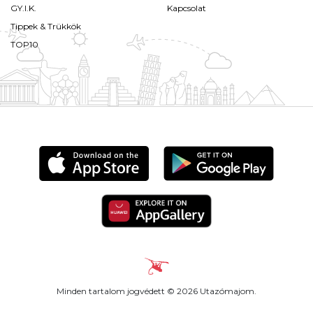
GY.I.K.
Kapcsolat
Tippek & Trükkök
TOP10
Minden tartalom jogvédett © 2026 Utazómajom.