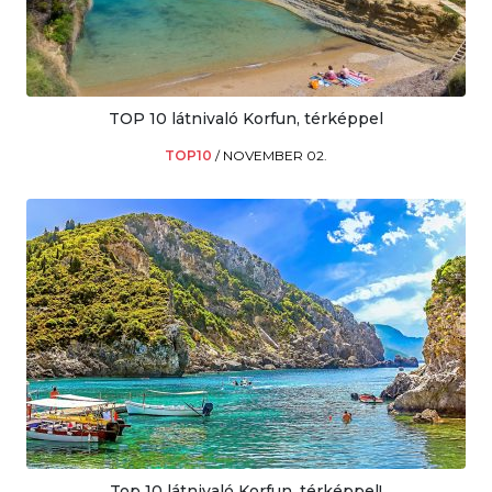
TOP 10 látnivaló Korfun, térképpel
TOP10
/
NOVEMBER 02.
Top 10 látnivaló Korfun, térképpel!