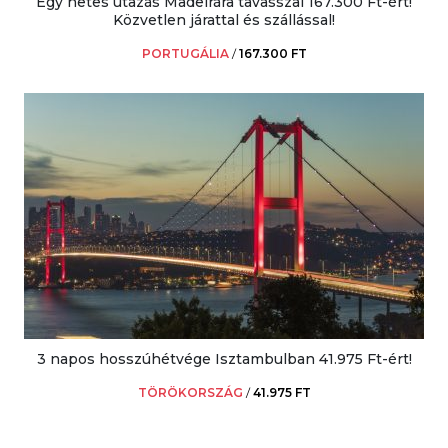
Egy hetes utazás Madeirára tavasszal 167.300 Ft-ért!
Közvetlen járattal és szállással!
PORTUGÁLIA
/
167.300 FT
3 napos hosszúhétvége Isztambulban 41.975 Ft-ért!
TÖRÖKORSZÁG
/
41.975 FT