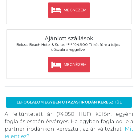
MEGNÉZEM
Ajánlott szállások
Belussi Beach Hotel & Suites **** 194.900 Ft két főre a teljes
időszakra reggelivel
MEGNÉZEM
LEFOGLALOM EGYBEN UTAZÁSI IRODÁN KERESZTÜL
A feltüntetett ár (74.050 HUF) külön, egyéni
foglalás esetén érvényes. Ha egyben foglalod le a
partner irodánkon keresztül, az ár változhat.
Mit
jelent ez?