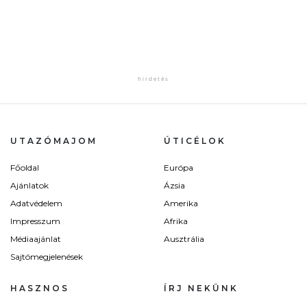
UTAZÓMAJOM
ÚTICÉLOK
Főoldal
Európa
Ajánlatok
Ázsia
Adatvédelem
Amerika
Impresszum
Afrika
Médiaajánlat
Ausztrália
Sajtómegjelenések
HASZNOS
ÍRJ NEKÜNK