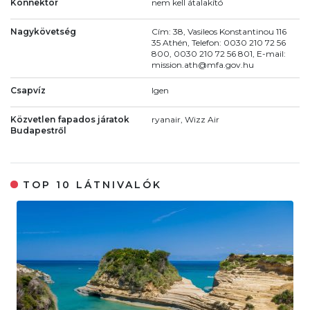
Konnektor
nem kell átalakító
Nagykövetség
Cím: 38, Vasileos Konstantinou 116
35 Athén, Telefon: 0030 210 72 56
800, 0030 210 72 56 801, E-mail:
mission.ath@mfa.gov.hu
Csapvíz
Igen
Közvetlen fapados járatok
ryanair, Wizz Air
Budapestről
TOP 10 LÁTNIVALÓK