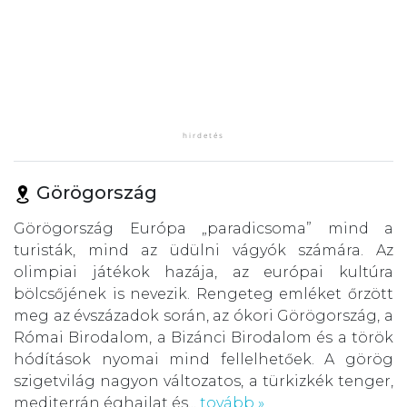
Görögország
Görögország Európa „paradicsoma” mind a
turisták, mind az üdülni vágyók számára. Az
olimpiai játékok hazája, az európai kultúra
bölcsőjének is nevezik. Rengeteg emléket őrzött
meg az évszázadok során, az ókori Görögország, a
Római Birodalom, a Bizánci Birodalom és a török
hódítások nyomai mind fellelhetőek. A görög
szigetvilág nagyon változatos, a türkizkék tenger,
mediterrán éghajlat és...
tovább »