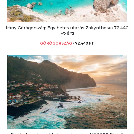
Irány Görögország: Egy hetes utazás Zakynthosra 72.440
Ft-ért!
GÖRÖGORSZÁG
/
72.440 FT