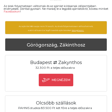
Az árak folyamatosan változnak és az ajánlat kiírásanak időpontjában
érvényesek. Döntsd gyorsan. Ne maradj le a legjobb ajánlatokról, kövess minket
Facebookon
!
Az ajánlat 88 napja nem frissült. Az árak folyamatosan változhatnak,
ezért célszerű a legfrissebb ajánlatokat
böngészni.
Görögország, Zákinthosz
Budapest ⇄ Zakynthos
32.300 Ft a teljes időszakra
MEGNÉZEM
Olcsóbb szállások
PAHNIS studios 83.500 Ft két főre a teljes időszakra