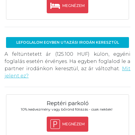
MEGNÉZEM
LEFOGLALOM EGYBEN UTAZÁSI IRODÁN KERESZTÜL
A feltüntetett ár (125.100 HUF) külön, egyéni
foglalás esetén érvényes. Ha egyben foglalod le a
partner irodánkon keresztül, az ár változhat.
Mit
jelent ez?
Reptéri parkoló
10% kedvezmény vagy bőrönd fóliázás - csak nektek!
MEGNÉZEM