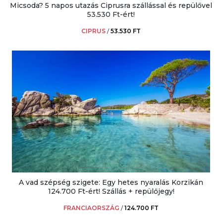
Micsoda? 5 napos utazás Ciprusra szállással és repülővel
53.530 Ft-ért!
CIPRUS
/
53.530 FT
A vad szépség szigete: Egy hetes nyaralás Korzikán
124.700 Ft-ért! Szállás + repülőjegy!
FRANCIAORSZÁG
/
124.700 FT