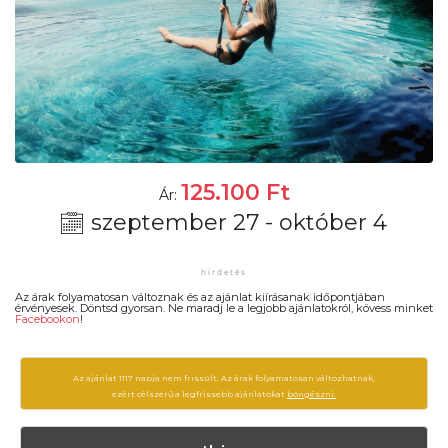
125.100
Ft
Ár:
szeptember 27 - október 4
Az árak folyamatosan változnak és az ajánlat kiírásanak időpontjában
érvényesek. Döntsd gyorsan. Ne maradj le a legjobb ajánlatokról, kövess minket
Facebookon
!
Az ajánlat 1117 napja nem frissült. Az árak folyamatosan változhatnak,
ezért célszerű a legfrissebb ajánlatokat
böngészni.