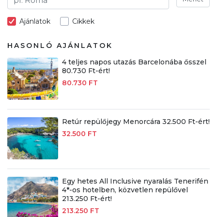
Ajánlatok
Cikkek
HASONLÓ AJÁNLATOK
4 teljes napos utazás Barcelonába ősszel
80.730 Ft-ért!
80.730 FT
Retúr repülőjegy Menorcára 32.500 Ft-ért!
32.500 FT
Egy hetes All Inclusive nyaralás Tenerifén
4*-os hotelben, közvetlen repülővel
213.250 Ft-ért!
213.250 FT