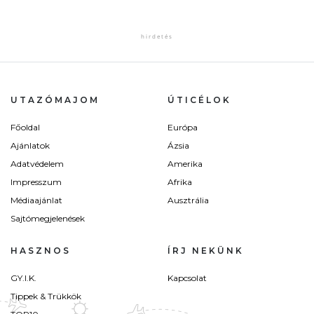
UTAZÓMAJOM
ÚTICÉLOK
Főoldal
Európa
Ajánlatok
Ázsia
Adatvédelem
Amerika
Impresszum
Afrika
Médiaajánlat
Ausztrália
Sajtómegjelenések
HASZNOS
ÍRJ NEKÜNK
GY.I.K.
Kapcsolat
Tippek & Trükkök