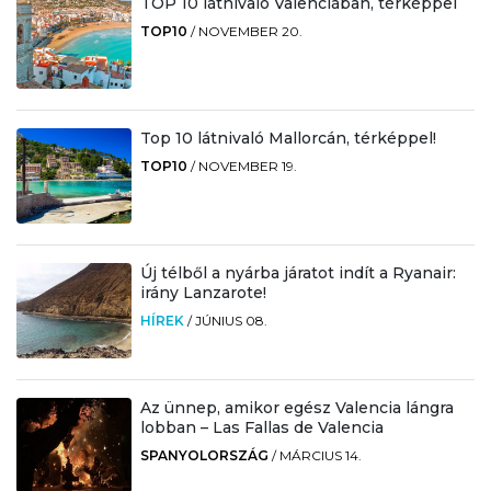
TOP 10 látnivaló Valenciában, térképpel
TOP10
/
NOVEMBER 20.
Top 10 látnivaló Mallorcán, térképpel!
TOP10
/
NOVEMBER 19.
Új télből a nyárba járatot indít a Ryanair:
irány Lanzarote!
HÍREK
/
JÚNIUS 08.
Az ünnep, amikor egész Valencia lángra
lobban – Las Fallas de Valencia
SPANYOLORSZÁG
/
MÁRCIUS 14.