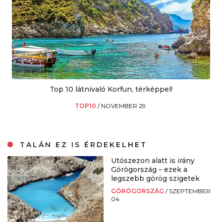
Top 10 látnivaló Korfun, térképpel!
TOP10
/
NOVEMBER 29.
TALÁN EZ IS ÉRDEKELHET
Utószezon alatt is irány
Görögország – ezek a
legszebb görög szigetek
GÖRÖGORSZÁG
/
SZEPTEMBER
04.