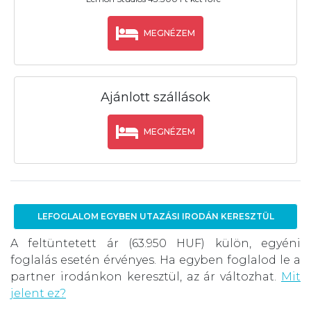
MEGNÉZEM
Ajánlott szállások
MEGNÉZEM
LEFOGLALOM EGYBEN UTAZÁSI IRODÁN KERESZTÜL
A feltüntetett ár (63.950 HUF) külön, egyéni
foglalás esetén érvényes. Ha egyben foglalod le a
partner irodánkon keresztül, az ár változhat.
Mit
jelent ez?