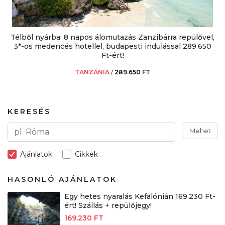
Télből nyárba: 8 napos álomutazás Zanzibárra repülővel,
3*-os medencés hotellel, budapesti indulással 289.650
Ft-ért!
TANZÁNIA
/
289.650 FT
KERESÉS
Mehet
Ajánlatok
Cikkek
HASONLÓ AJÁNLATOK
Egy hetes nyaralás Kefalónián 169.230 Ft-
ért! Szállás + repülőjegy!
169.230 FT