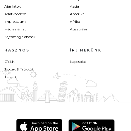
Ajánlatok
Ázsia
Adatvédelem
Amerika
Impresszum
Afrika
Médiaajánlat
Ausztrália
Sajtómegjelenések
HASZNOS
ÍRJ NEKÜNK
GY.I.K.
Kapcsolat
Tippek & Trükkök
TOP10