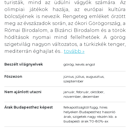
turisták, mind az üdülni vágyók számára. Az
olimpiai játékok hazája, az európai kultúra
bölcsőjének is nevezik. Rengeteg emléket őrzött
meg az évszázadok során, az ókori Görögország, a
Római Birodalom, a Bizánci Birodalom és a török
hódítások nyomai mind fellelhetőek. A görög
szigetvilág nagyon változatos, a türkizkék tenger,
mediterrán éghajlat és...
tovább »
Beszélt világnyelvek
görög, kevés angol
Főszezon
június, július, augusztus,
szeptember
Nem ajánlott utazni
január, február, október,
november, december
Árak Budapesthez képest
felkapottságtól függ, híres
helyeken Budapesthez hasonló
árak, szigetek nagy részén kb. a
budapesti árak 70-80%-ax