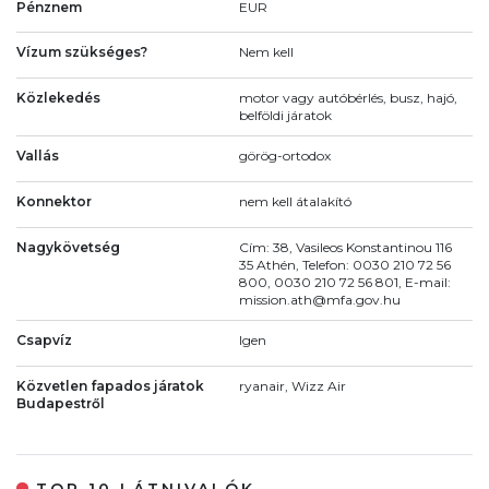
Pénznem
EUR
Vízum szükséges?
Nem kell
Közlekedés
motor vagy autóbérlés, busz, hajó,
belföldi járatok
Vallás
görög-ortodox
Konnektor
nem kell átalakító
Nagykövetség
Cím: 38, Vasileos Konstantinou 116
35 Athén, Telefon: 0030 210 72 56
800, 0030 210 72 56 801, E-mail:
mission.ath@mfa.gov.hu
Csapvíz
Igen
Közvetlen fapados járatok
ryanair, Wizz Air
Budapestről