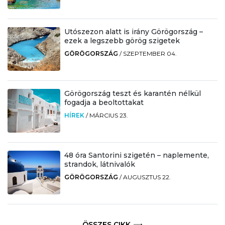
Utószezon alatt is irány Görögország –
ezek a legszebb görög szigetek
GÖRÖGORSZÁG
/
SZEPTEMBER 04.
Görögország teszt és karantén nélkül
fogadja a beoltottakat
HÍREK
/
MÁRCIUS 23.
48 óra Santorini szigetén – naplemente,
strandok, látnivalók
GÖRÖGORSZÁG
/
AUGUSZTUS 22.
ÖSSZES CIKK