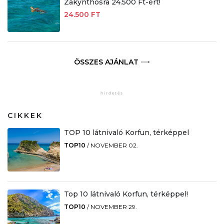
Zakynthosra 24.500 Ft-ért!
24.500 FT
ÖSSZES AJÁNLAT
CIKKEK
TOP 10 látnivaló Korfun, térképpel
TOP10
/
NOVEMBER 02.
Top 10 látnivaló Korfun, térképpel!
TOP10
/
NOVEMBER 29.