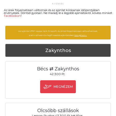
Az árak folyamatosan változnak és az ajánlat kiírásanak időpontjában
érvényesek. Döntsd gyorsan. Ne maradj le a legjobb ajánlatokról, kövess minket
Facebookon
!
Az ajánlat 2757 napja nem frissült. Az árak folyamatosan változhatnak,
ezért célszerű a legfrissebb ajánlatokat
böngészni.
Zakynthos
Bécs ⇄ Zakynthos
42.300 Ft
MEGNÉZEM
Olcsóbb szállások
Lemon Studios 43.300 Ft két főre