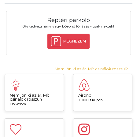
Reptéri parkoló
10% kedvezmény vagy bőrönd fóliázás - csak nektek!
MEGNÉZEM
Nem jön ki az ár. Mit csinálok rosszul?
Nem jön ki az ár. Mit
Airbnb
csinálok rosszul?
10.100 Ft kupon
Elolvasom