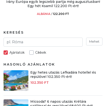
Irány Európa egyik legszebb partja még augusztusban!
Egy hét Ksamil 122.200 Ft-ért!
ALBÁNIA
/
122.200 FT
KERESÉS
Mehet
Ajánlatok
Cikkek
HASONLÓ AJÁNLATOK
Egy hetes utazás Lefkadára hotellel és
repülővel 102.350 Ft-ért!
102.350 FT
Micsoda? 6 napos utazás Krétára
szállással és repülővel 68.600 Ft-ért!