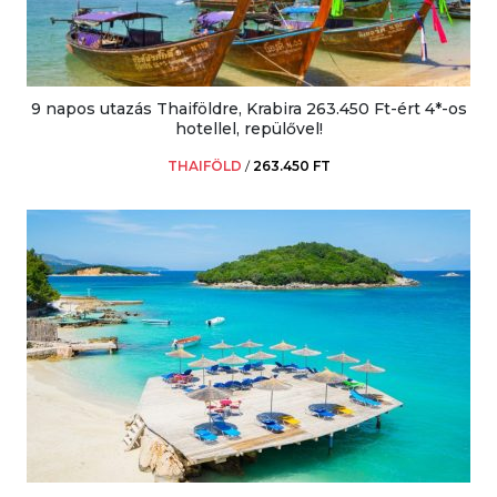
9 napos utazás Thaiföldre, Krabira 263.450 Ft-ért 4*-os
hotellel, repülővel!
THAIFÖLD
/
263.450 FT