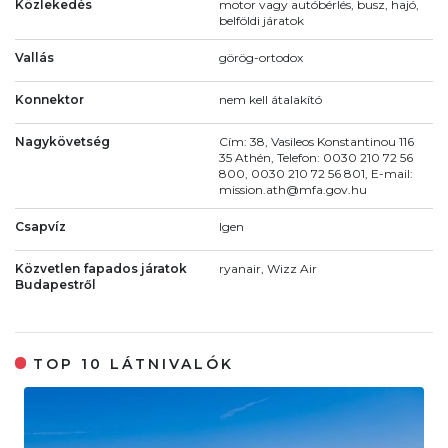
Közlekedés
motor vagy autóbérlés, busz, hajó,
belföldi járatok
Vallás
görög-ortodox
Konnektor
nem kell átalakító
Nagykövetség
Cím: 38, Vasileos Konstantinou 116
35 Athén, Telefon: 0030 210 72 56
800, 0030 210 72 56 801, E-mail:
mission.ath@mfa.gov.hu
Csapvíz
Igen
Közvetlen fapados járatok
ryanair, Wizz Air
Budapestről
TOP 10 LÁTNIVALÓK