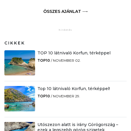
ÖSSZES AJÁNLAT
CIKKEK
TOP 10 látnivaló Korfun, térképpel
TOP10
/
NOVEMBER 02.
Top 10 látnivaló Korfun, térképpel!
TOP10
/
NOVEMBER 29.
Utószezon alatt is irány Görögország –
ezek a legszebb görög szigetek