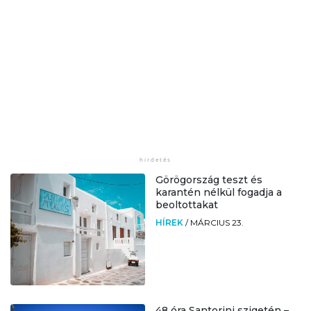
Görögország teszt és
karantén nélkül fogadja a
beoltottakat
HÍREK
/
MÁRCIUS 23.
48 óra Santorini szigetén –