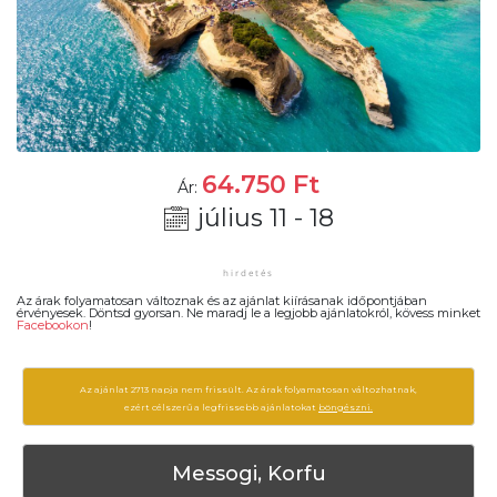
64.750
Ft
Ár:
július 11 - 18
Az árak folyamatosan változnak és az ajánlat kiírásanak időpontjában
érvényesek. Döntsd gyorsan. Ne maradj le a legjobb ajánlatokról, kövess minket
Facebookon
!
Az ajánlat 2713 napja nem frissült. Az árak folyamatosan változhatnak,
ezért célszerű a legfrissebb ajánlatokat
böngészni.
Messogi, Korfu