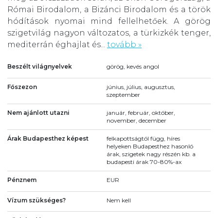
Római Birodalom, a Bizánci Birodalom és a török
hódítások nyomai mind fellelhetőek. A görög
szigetvilág nagyon változatos, a türkizkék tenger,
mediterrán éghajlat és...
tovább »
Beszélt világnyelvek
görög, kevés angol
Főszezon
június, július, augusztus,
szeptember
Nem ajánlott utazni
január, február, október,
november, december
Árak Budapesthez képest
felkapottságtól függ, híres
helyeken Budapesthez hasonló
árak, szigetek nagy részén kb. a
budapesti árak 70-80%-ax
Pénznem
EUR
Vízum szükséges?
Nem kell