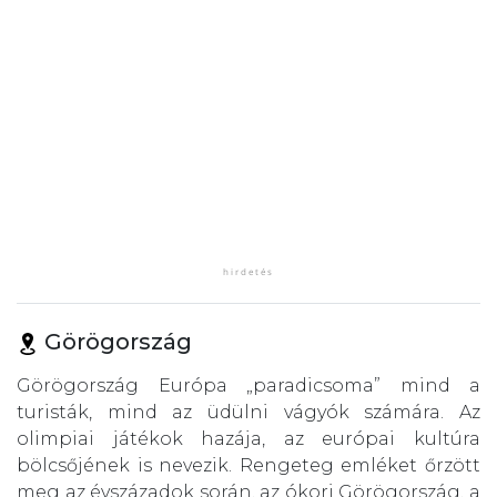
Görögország
Görögország Európa „paradicsoma” mind a
turisták, mind az üdülni vágyók számára. Az
olimpiai játékok hazája, az európai kultúra
bölcsőjének is nevezik. Rengeteg emléket őrzött
meg az évszázadok során, az ókori Görögország, a