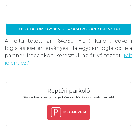
LEFOGLALOM EGYBEN UTAZÁSI IRODÁN KERESZTÜL
A feltüntetett ár (64.750 HUF) külön, egyéni
foglalás esetén érvényes. Ha egyben foglalod le a
partner irodánkon keresztül, az ár változhat.
Mit
jelent ez?
Reptéri parkoló
10% kedvezmény vagy bőrönd fóliázás - csak nektek!
MEGNÉZEM