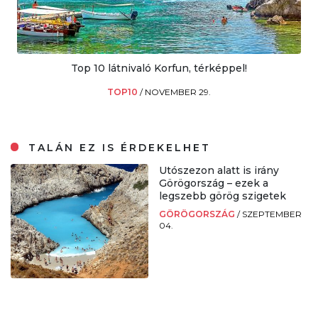
Top 10 látnivaló Korfun, térképpel!
TOP10
/
NOVEMBER 29.
TALÁN EZ IS ÉRDEKELHET
Utószezon alatt is irány
Görögország – ezek a
legszebb görög szigetek
GÖRÖGORSZÁG
/
SZEPTEMBER
04.