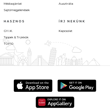
Médiaajánlat
Ausztrália
Sajtómegjelenések
HASZNOS
ÍRJ NEKÜNK
GY.I.K.
Kapcsolat
Tippek & Trükkök
TOP10