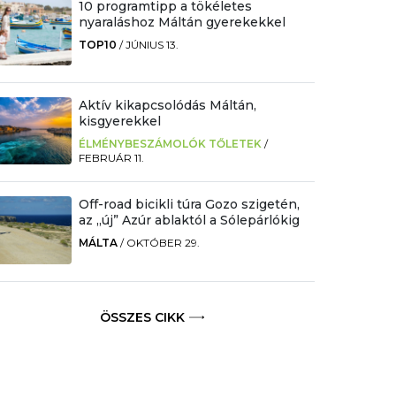
10 programtipp a tökéletes
nyaraláshoz Máltán gyerekekkel
TOP10
/
JÚNIUS 13.
Aktív kikapcsolódás Máltán,
kisgyerekkel
ÉLMÉNYBESZÁMOLÓK TŐLETEK
/
FEBRUÁR 11.
Off-road bicikli túra Gozo szigetén,
az „új” Azúr ablaktól a Sólepárlókig
MÁLTA
/
OKTÓBER 29.
ÖSSZES CIKK