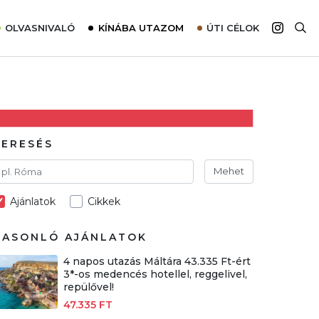
OLVASNIVALÓ
KÍNÁBA UTAZOM
ÚTI CÉLOK
Top 10 látnivalók térképpel
Európa
Tudnivalók az ajánlatok lefoglalásához
Ázsia
Tippek & Trükkök
Amerika
Utazómajom – CitySIM kártya a világutazóknak
Afrika
KERESÉS
Interjú
Ausztrália
Mehet
Élménybeszámolók
Ajánlatok
Cikkek
Szállodalátogatás
Sajtómegjelenések
HASONLÓ AJÁNLATOK
4 napos utazás Máltára 43.335 Ft-ért
3*-os medencés hotellel, reggelivel,
repülővel!
47.335 FT