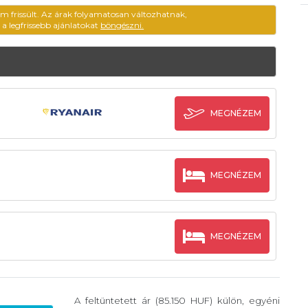
em frissült. Az árak folyamatosan változhatnak,
ű a legfrissebb ajánlatokat
böngészni.
MEGNÉZEM
MEGNÉZEM
MEGNÉZEM
A feltüntetett ár (85.150 HUF) külön, egyéni