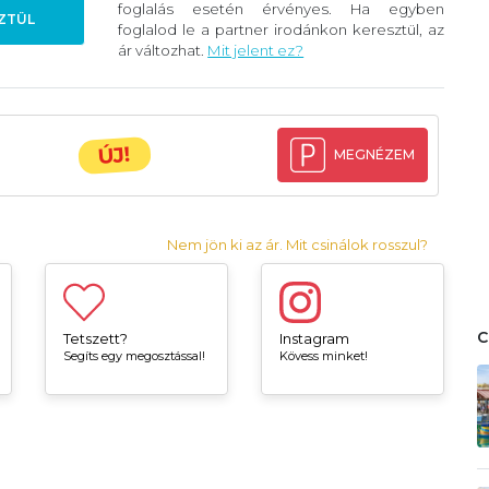
foglalás esetén érvényes. Ha egyben
ZTÜL
foglalod le a partner irodánkon keresztül, az
ár változhat.
Mit jelent ez?
ÚJ!
MEGNÉZEM
Nem jön ki az ár. Mit csinálok rosszul?
Tetszett?
Instagram
Segíts egy megosztással!
Kövess minket!