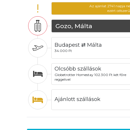
!
Az ajánlat 2741 napja n
ezért célszer
Gozo, Málta
Budapest ⇄ Málta
34.000 Ft
Olcsóbb szállások
Globetrotter Homestay 102.300 Ft két főre
reggelivel
Ajánlott szállások