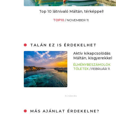
Top 10 látnivaló Máltán, térképpel!
TOP10
/
NOVEMBER 11.
TALÁN EZ IS ÉRDEKELHET
Aktív kikapcsolódás
Máltán, kisgyerekkel
ÉLMÉNYBESZÁMOLÓK
TŐLETEK
/
FEBRUÁR 11.
MÁS AJÁNLAT ÉRDEKELNE?