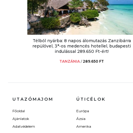
Télből nyárba: 8 napos álomutazás Zanzibárra
repülővel, 3*-os medencés hotellel, budapesti
indulással 289.650 Ft-ért!
TANZÁNIA
/
289.650 FT
UTAZÓMAJOM
ÚTICÉLOK
Főoldal
Európa
Ajánlatok
Ázsia
Adatvédelem
Amerika