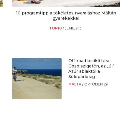
10 programtipp a tökéletes nyaraláshoz Máltán
gyerekekkel
TOP10
/
JÚNIUS 13.
Off-road bicikli túra
Gozo szigetén, az „új”
Azúr ablaktól a
Sólepárlókig
MÁLTA
/
OKTÓBER 29.