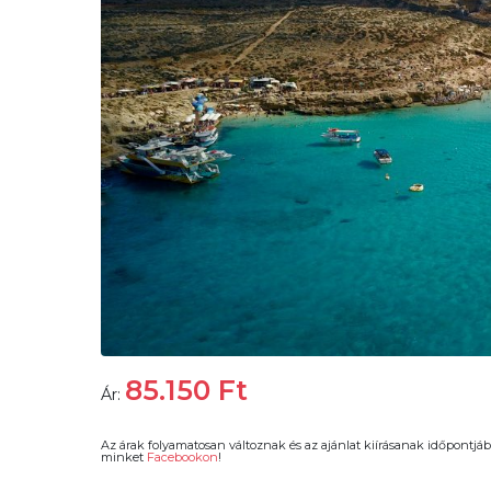
85.150
Ft
Ár:
Az árak folyamatosan változnak és az ajánlat kiírásanak időpontjáb
minket
Facebookon
!