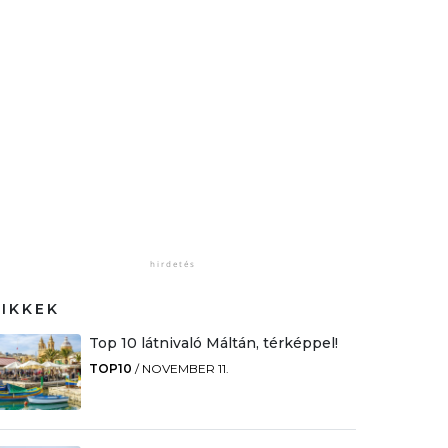
CIKKEK
Top 10 látnivaló Máltán, térképpel!
TOP10
/
NOVEMBER 11.