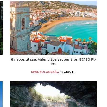
6 napos utazás Valenciába szuper áron 87.180 Ft-
ért!
SPANYOLORSZÁG
/
87.180 FT