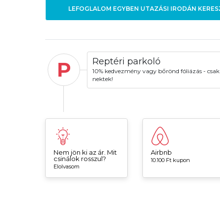
LEFOGLALOM EGYBEN UTAZÁSI IRODÁN KERES
Reptéri parkoló
P
10% kedvezmény vagy bőrönd fóliázás - csak
nektek!
Nem jön ki az ár. Mit
Airbnb
csinálok rosszul?
10.100 Ft kupon
Elolvasom