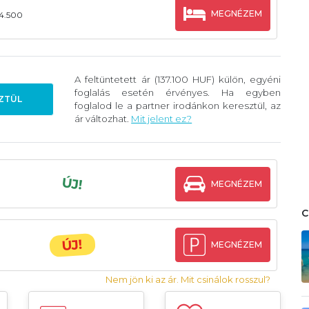
MEGNÉZEM
24.500
A feltüntetett ár (137.100 HUF) külön, egyéni
foglalás esetén érvényes. Ha egyben
ZTÜL
foglalod le a partner irodánkon keresztül, az
ár változhat.
Mit jelent ez?
ÚJ!
MEGNÉZEM
ÚJ!
MEGNÉZEM
Nem jön ki az ár. Mit csinálok rosszul?