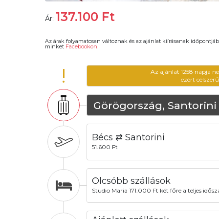
137.100
Ft
Ár:
Az árak folyamatosan változnak és az ajánlat kiírásanak időpontjáb
minket
Facebookon
!
!
Az ajánlat 1258 napja n
ezért célszer
Görögország, Santorini
Bécs ⇄ Santorini
51.600 Ft
Olcsóbb szállások
Studio Maria 171.000 Ft két főre a teljes idős