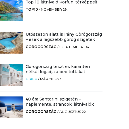
Top 10 látnivaló Korfun, térképpel!
TOP10
/
NOVEMBER 29.
Utószezon alatt is irány Görögország
– ezek a legszebb görög szigetek
GÖRÖGORSZÁG
/
SZEPTEMBER 04.
Görögország teszt és karantén
nélkül fogadja a beoltottakat
HÍREK
/
MÁRCIUS 23.
48 óra Santorini szigetén –
naplemente, strandok, látnivalók
GÖRÖGORSZÁG
/
AUGUSZTUS 22.