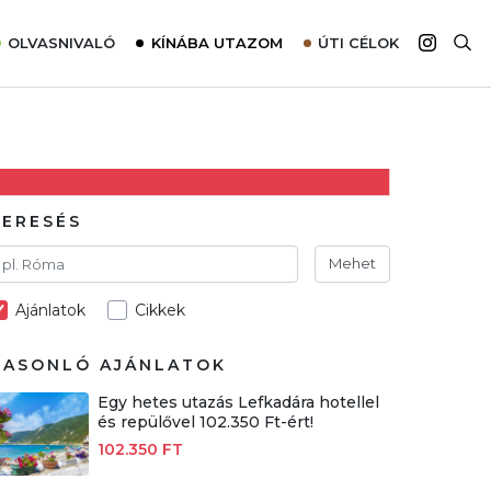
OLVASNIVALÓ
KÍNÁBA UTAZOM
ÚTI CÉLOK
Top 10 látnivalók térképpel
Európa
Tudnivalók az ajánlatok lefoglalásához
Ázsia
Tippek & Trükkök
Amerika
Utazómajom – CitySIM kártya a világutazóknak
Afrika
KERESÉS
Interjú
Ausztrália
Mehet
Élménybeszámolók
Ajánlatok
Cikkek
Szállodalátogatás
Sajtómegjelenések
HASONLÓ AJÁNLATOK
Egy hetes utazás Lefkadára hotellel
és repülővel 102.350 Ft-ért!
102.350 FT