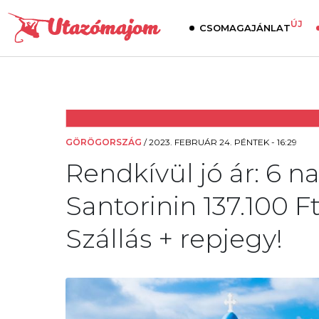
ÚJ
CSOMAGAJÁNLAT
GÖRÖGORSZÁG
/
2023. FEBRUÁR 24. PÉNTEK - 16:29
Rendkívül jó ár: 6 n
Santorinin 137.100 
Szállás + repjegy!