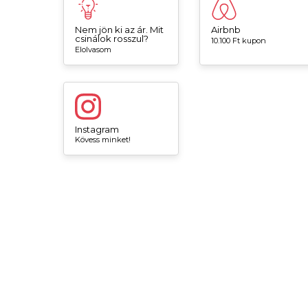
Nem jön ki az ár. Mit
Airbnb
csinálok rosszul?
10.100 Ft kupon
Elolvasom
Instagram
Kövess minket!