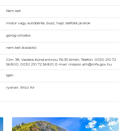
Nem kell
motor vagy autóbérlés, busz, hajó, belföldi járatok
görög-ortodox
nem kell átalakító
Cím: 38, Vasileos Konstantinou 116 35 Athén, Telefon: 0030 210 72
56 800, 0030 210 72 56 801, E-mail: mission.ath@mfa.gov.hu
Igen
ryanair, Wizz Air