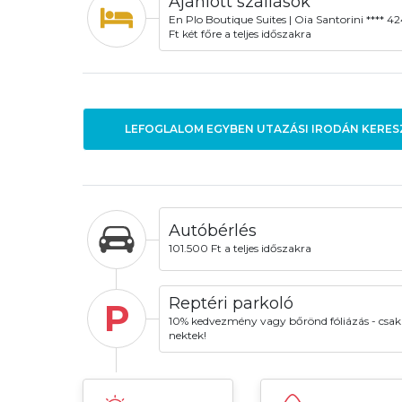
Ajánlott szállások
En Plo Boutique Suites | Oia Santorini **** 4
Ft két főre a teljes időszakra
LEFOGLALOM EGYBEN UTAZÁSI IRODÁN KERES
Autóbérlés
101.500 Ft a teljes időszakra
Reptéri parkoló
P
10% kedvezmény vagy bőrönd fóliázás - csak
nektek!