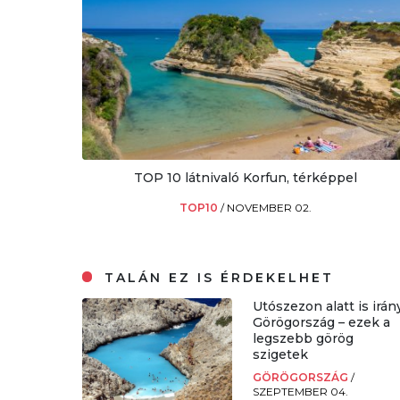
TOP 10 látnivaló Korfun, térképpel
TOP10
/
NOVEMBER 02.
TALÁN EZ IS ÉRDEKELHET
Utószezon alatt is irán
Görögország – ezek a
legszebb görög
szigetek
GÖRÖGORSZÁG
/
SZEPTEMBER 04.