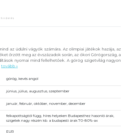
ind az üdülni vágyók számára. Az olimpiai játékok hazája, az
éket őrzött meg az évszázadok során, az ókori Görögország, a
ítások nyomai mind fellelhetőek. A görög szigetvilág nagyon
.
tovább »
görög, kevés angol
június, július, augusztus, szeptember
január, február, október, november, december
felkapottságtól függ, híres helyeken Budapesthez hasonló árak,
szigetek nagy részén kb. a budapesti árak 70-80%-ax
EUR