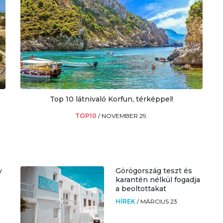
Top 10 látnivaló Korfun, térképpel!
TOP10
/
NOVEMBER 29.
y
Görögország teszt és
karantén nélkül fogadja
a beoltottakat
HÍREK
/
MÁRCIUS 23.