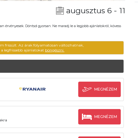
augusztus 6 - 11
an érvényesek. Döntsd gyorsan. Ne maradj le a legjobb ajánlatokról, kövess
em frissült. Az árak folyamatosan változhatnak,
ű a legfrissebb ajánlatokat
böngészni.
MEGNÉZEM
MEGNÉZEM
zakra