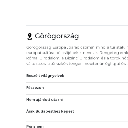
Görögország
Görögország Európa „paradicsoma” mind a turisták, m
európai kultúra bölcsőjének is nevezik. Rengeteg eml
Római Birodalom, a Bizánci Birodalom és a török hód
változatos, a türkizkék tenger, mediterrán éghajlat és..
Beszélt világnyelvek
Főszezon
Nem ajánlott utazni
Árak Budapesthez képest
Pénznem