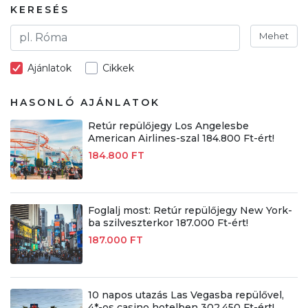
KERESÉS
Mehet
Ajánlatok
Cikkek
HASONLÓ AJÁNLATOK
Retúr repülőjegy Los Angelesbe
American Airlines-szal 184.800 Ft-ért!
184.800 FT
Foglalj most: Retúr repülőjegy New York-
ba szilveszterkor 187.000 Ft-ért!
187.000 FT
10 napos utazás Las Vegasba repülővel,
4*-os casino hotelben 302.450 Ft-ért!