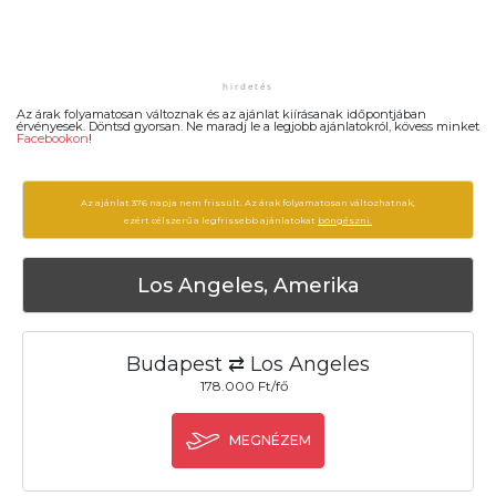
Az árak folyamatosan változnak és az ajánlat kiírásanak időpontjában
érvényesek. Döntsd gyorsan. Ne maradj le a legjobb ajánlatokról, kövess minket
Facebookon
!
Az ajánlat 376 napja nem frissült. Az árak folyamatosan változhatnak,
ezért célszerű a legfrissebb ajánlatokat
böngészni.
Los Angeles, Amerika
Budapest ⇄ Los Angeles
178.000 Ft/fő
MEGNÉZEM