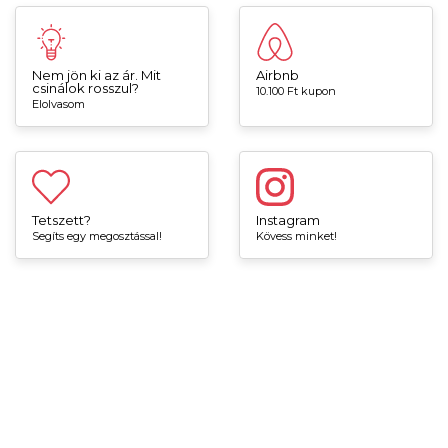
Nem jön ki az ár. Mit
Airbnb
csinálok rosszul?
10.100 Ft kupon
Elolvasom
Tetszett?
Instagram
Segíts egy megosztással!
Kövess minket!