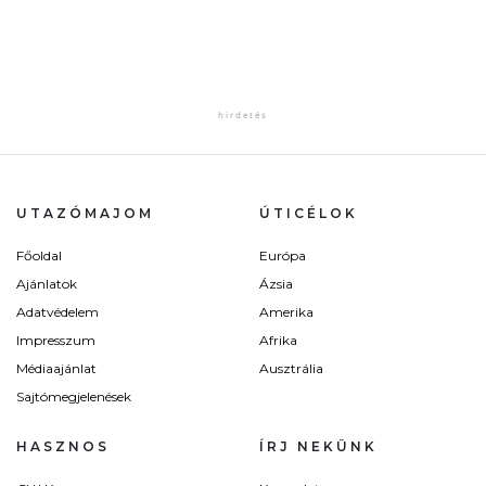
UTAZÓMAJOM
ÚTICÉLOK
Főoldal
Európa
Ajánlatok
Ázsia
Adatvédelem
Amerika
Impresszum
Afrika
Médiaajánlat
Ausztrália
Sajtómegjelenések
HASZNOS
ÍRJ NEKÜNK