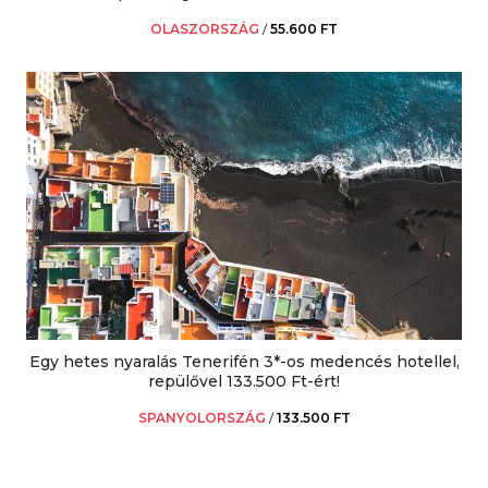
OLASZORSZÁG
/
55.600 FT
Egy hetes nyaralás Tenerifén 3*-os medencés hotellel,
repülővel 133.500 Ft-ért!
SPANYOLORSZÁG
/
133.500 FT