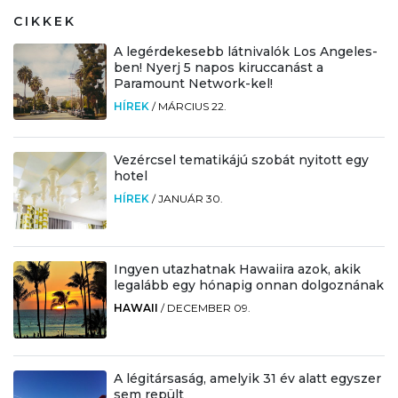
CIKKEK
A legérdekesebb látnivalók Los Angeles-
ben! Nyerj 5 napos kiruccanást a
Paramount Network-kel!
HÍREK
/
MÁRCIUS 22.
Vezércsel tematikájú szobát nyitott egy
hotel
HÍREK
/
JANUÁR 30.
Ingyen utazhatnak Hawaiira azok, akik
legalább egy hónapig onnan dolgoznának
HAWAII
/
DECEMBER 09.
A légitársaság, amelyik 31 év alatt egyszer
sem repült