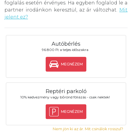
foglalás esetén érvényes. Ha egyben foglalod le a
partner irodánkon keresztül, az ár változhat.
Mit
jelent ez?
Autóbérlés
96.800 Ft a teljes időszakra
MEGNÉZEM
Reptéri parkoló
10% kedvezmény vagy bőrönd fóliázás - csak nektek!
MEGNÉZEM
Nem jön ki az ár. Mit csinálok rosszul?