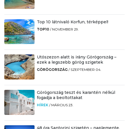
Top 10 látnivaló Korfun, térképpel!
TOP10
/
NOVEMBER 29.
Utószezon alatt is irány Görögország –
ezek a legszebb görög szigetek
GÖRÖGORSZÁG
/
SZEPTEMBER 04.
Görögország teszt és karantén nélkül
fogadja a beoltottakat
HÍREK
/
MÁRCIUS 23.
48 óra Santorini szigetén – naplemente,