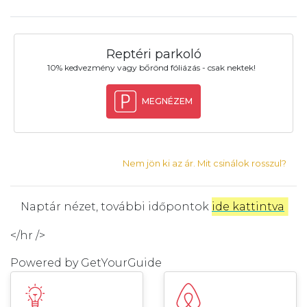
Reptéri parkoló
10% kedvezmény vagy bőrönd fóliázás - csak nektek!
MEGNÉZEM
Nem jön ki az ár. Mit csinálok rosszul?
Naptár nézet, további időpontok
ide kattintva
.
</hr />
Powered by
GetYourGuide