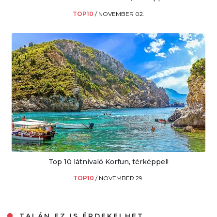
TOP10
/
NOVEMBER 02.
Top 10 látnivaló Korfun, térképpel!
TOP10
/
NOVEMBER 29.
TALÁN EZ IS ÉRDEKELHET