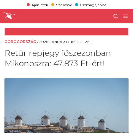
Ajánlatok
Szállások
Csomagajánlat
GÖRÖGORSZÁG
/
2026. JANUÁR 13. KEDD - 21:11
Retúr repjegy főszezonban
Míkonoszra: 47.873 Ft-ért!