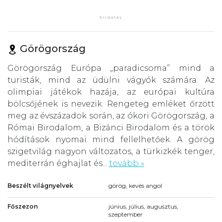
Görögország
Görögország Európa „paradicsoma” mind a
turisták, mind az üdülni vágyók számára. Az
olimpiai játékok hazája, az európai kultúra
bölcsőjének is nevezik. Rengeteg emléket őrzött
meg az évszázadok során, az ókori Görögország, a
Római Birodalom, a Bizánci Birodalom és a török
hódítások nyomai mind fellelhetőek. A görög
szigetvilág nagyon változatos, a türkizkék tenger,
mediterrán éghajlat és...
tovább »
Beszélt világnyelvek
görög, kevés angol
Főszezon
június, július, augusztus,
szeptember