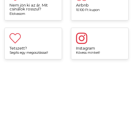
Nem jön ki az ár. Mit
Airbnb
csinálok rosszul?
10.100 Ft kupon
Elolvasom
Tetszett?
Instagram
Segíts egy megosztással!
Kövess minket!