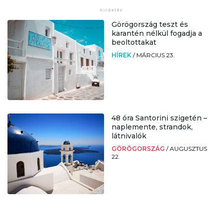
Görögország teszt és
karantén nélkül fogadja a
beoltottakat
HÍREK
/
MÁRCIUS 23.
48 óra Santorini szigetén –
naplemente, strandok,
látnivalók
GÖRÖGORSZÁG
/
AUGUSZTUS
22.