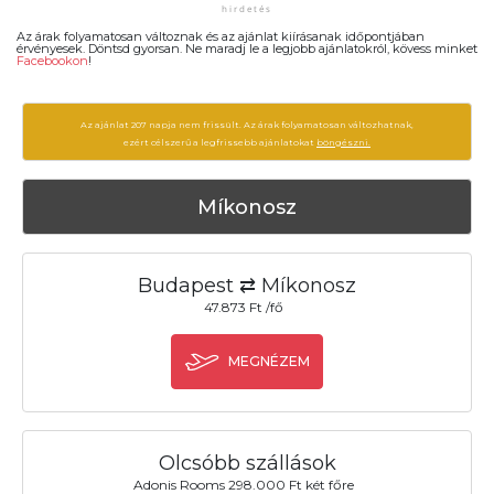
Az árak folyamatosan változnak és az ajánlat kiírásanak időpontjában
érvényesek. Döntsd gyorsan. Ne maradj le a legjobb ajánlatokról, kövess minket
Facebookon
!
Az ajánlat 207 napja nem frissült. Az árak folyamatosan változhatnak,
ezért célszerű a legfrissebb ajánlatokat
böngészni.
Míkonosz
Budapest ⇄ Míkonosz
47.873 Ft /fő
MEGNÉZEM
Olcsóbb szállások
Adonis Rooms 298.000 Ft két főre