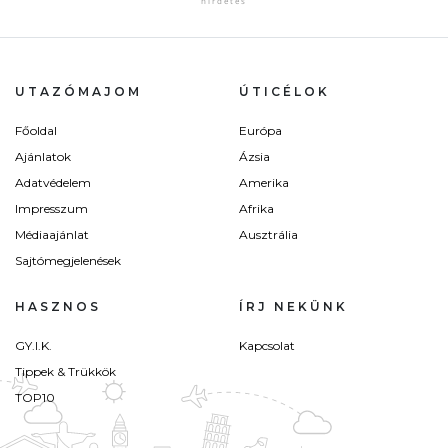
UTAZÓMAJOM
ÚTICÉLOK
Főoldal
Európa
Ajánlatok
Ázsia
Adatvédelem
Amerika
Impresszum
Afrika
Médiaajánlat
Ausztrália
Sajtómegjelenések
HASZNOS
ÍRJ NEKÜNK
GY.I.K.
Kapcsolat
Tippek & Trükkök
TOP10