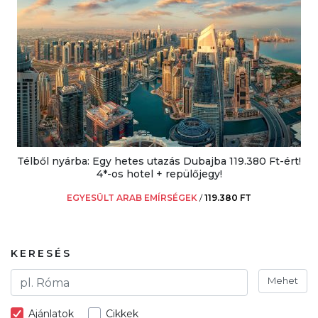
Télből nyárba: Egy hetes utazás Dubajba 119.380 Ft-ért!
4*-os hotel + repülőjegy!
EGYESÜLT ARAB EMÍRSÉGEK
/
119.380 FT
KERESÉS
Mehet
Ajánlatok
Cikkek