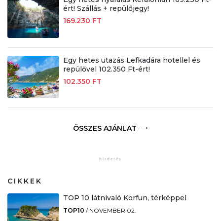
ért! Szállás + repülőjegy!
169.230 FT
Egy hetes utazás Lefkadára hotellel és
repülővel 102.350 Ft-ért!
102.350 FT
ÖSSZES AJÁNLAT
CIKKEK
TOP 10 látnivaló Korfun, térképpel
TOP10
/
NOVEMBER 02.