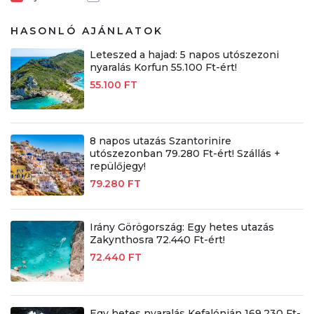
HASONLÓ AJÁNLATOK
Leteszed a hajad: 5 napos utószezoni
nyaralás Korfun 55.100 Ft-ért!
55.100 FT
8 napos utazás Szantorinire
utószezonban 79.280 Ft-ért! Szállás +
repülőjegy!
79.280 FT
Irány Görögország: Egy hetes utazás
Zakynthosra 72.440 Ft-ért!
72.440 FT
Egy hetes nyaralás Kefalónián 169.230 Ft-