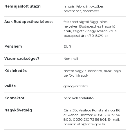
Nem ajánlott utazni
január, február, október,
november, december
Árak Budapesthez képest
felkapottságtól függ, híres
helyeken Budapesthez hasonló
árak, szigetek nagy részén kb. a
budapesti árak 70-80%-ax
Pénznem
EUR
Vízum szükséges?
Nem kell
Közlekedés
motor vagy autóbérlés, busz, hajó,
belföldi járatok
Vallás
görög-ortodox
Konnektor
nem kell átalakító
Nagykövetség
Cím: 38, Vasileos Konstantinou 116
35 Athén, Telefon: 0030 210 72 56
800, 0030 210 72 56 801, E-mail:
mission.ath@mfa.gov.hu