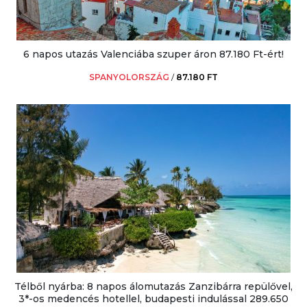
6 napos utazás Valenciába szuper áron 87.180 Ft-ért!
SPANYOLORSZÁG
/
87.180 FT
Télből nyárba: 8 napos álomutazás Zanzibárra repülővel,
3*-os medencés hotellel, budapesti indulással 289.650