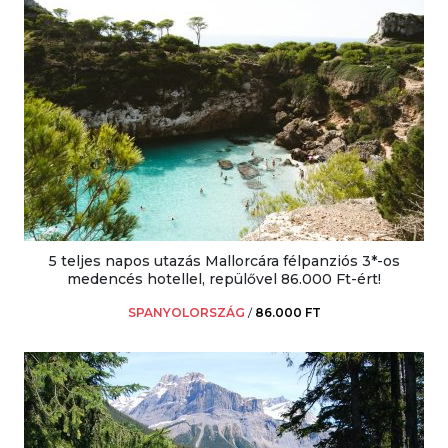
5 teljes napos utazás Mallorcára félpanziós 3*-os
medencés hotellel, repülővel 86.000 Ft-ért!
SPANYOLORSZÁG
/
86.000 FT