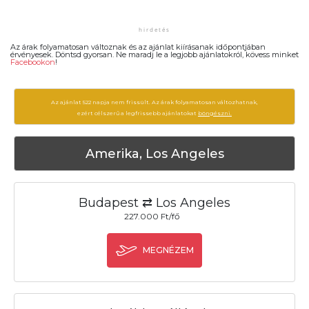
Az árak folyamatosan változnak és az ajánlat kiírásanak időpontjában
érvényesek. Döntsd gyorsan. Ne maradj le a legjobb ajánlatokról, kövess minket
Facebookon
!
Az ajánlat 522 napja nem frissült. Az árak folyamatosan változhatnak,
ezért célszerű a legfrissebb ajánlatokat
böngészni.
Amerika, Los Angeles
Budapest ⇄ Los Angeles
227.000 Ft/fő
MEGNÉZEM