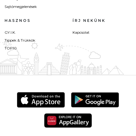
Sajtómegjelenések
HASZNOS
ÍRJ NEKÜNK
GY.I.K.
Kapcsolat
Tippek & Trükkök
TOP10