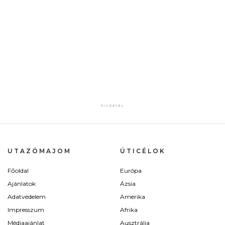
UTAZÓMAJOM
ÚTICÉLOK
Főoldal
Európa
Ajánlatok
Ázsia
Adatvédelem
Amerika
Impresszum
Afrika
Médiaajánlat
Ausztrália