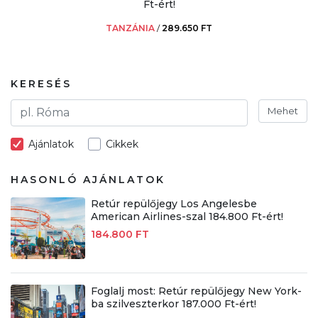
Ft-ért!
TANZÁNIA
/
289.650 FT
KERESÉS
Mehet
Ajánlatok
Cikkek
HASONLÓ AJÁNLATOK
Retúr repülőjegy Los Angelesbe
American Airlines-szal 184.800 Ft-ért!
184.800 FT
Foglalj most: Retúr repülőjegy New York-
ba szilveszterkor 187.000 Ft-ért!