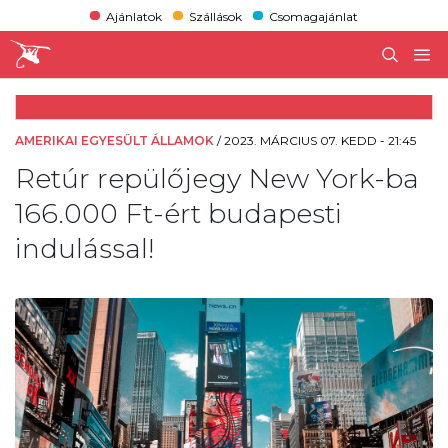
Ajánlatok
Szállások
Csomagajánlat
AMERIKAI EGYESÜLT ÁLLAMOK
/
2023. MÁRCIUS 07. KEDD - 21:45
Retúr repülőjegy New York-ba
166.000 Ft-ért budapesti
indulással!