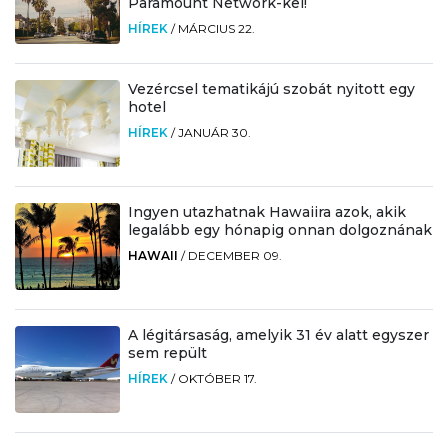
Paramount Network-kel!
HÍREK
/
MÁRCIUS 22.
Vezércsel tematikájú szobát nyitott egy
hotel
HÍREK
/
JANUÁR 30.
Ingyen utazhatnak Hawaiira azok, akik
legalább egy hónapig onnan dolgoznának
HAWAII
/
DECEMBER 09.
A légitársaság, amelyik 31 év alatt egyszer
sem repült
HÍREK
/
OKTÓBER 17.