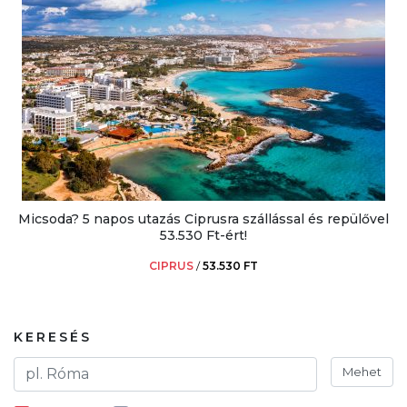
Micsoda? 5 napos utazás Ciprusra szállással és repülővel
53.530 Ft-ért!
CIPRUS
/
53.530 FT
KERESÉS
Mehet