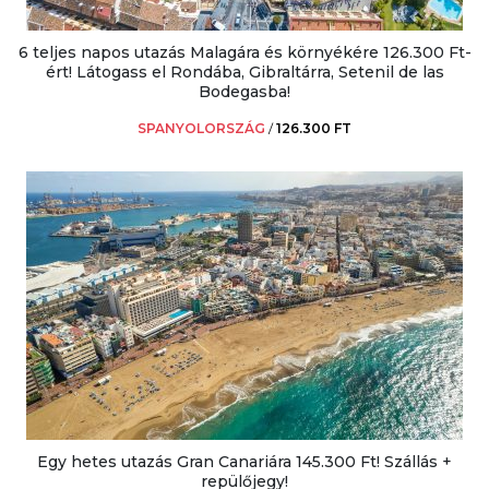
6 teljes napos utazás Malagára és környékére 126.300 Ft-
ért! Látogass el Rondába, Gibraltárra, Setenil de las
Bodegasba!
SPANYOLORSZÁG
/
126.300 FT
Egy hetes utazás Gran Canariára 145.300 Ft! Szállás +
repülőjegy!