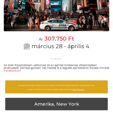
307.750
Ft
Ár:
március 28 - április 4
Az árak folyamatosan változnak és az ajánlat kiírásanak időpontjában
érvényesek. Döntsd gyorsan. Ne maradj le a legjobb ajánlatokról, kövess minket
Facebookon
!
Az ajánlat 1248 napja nem frissült. Az árak folyamatosan változhatnak,
ezért célszerű a legfrissebb ajánlatokat
böngészni.
Amerika, New York