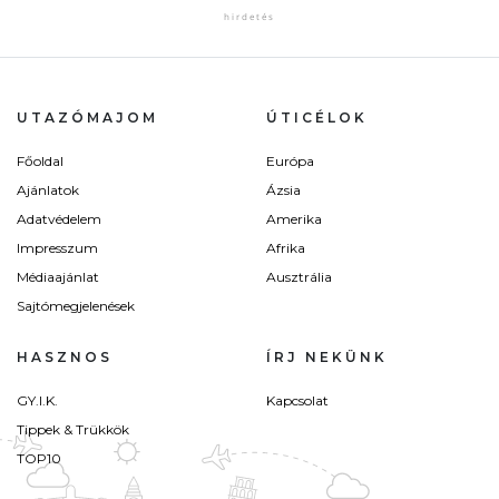
UTAZÓMAJOM
ÚTICÉLOK
Főoldal
Európa
Ajánlatok
Ázsia
Adatvédelem
Amerika
Impresszum
Afrika
Médiaajánlat
Ausztrália
Sajtómegjelenések
HASZNOS
ÍRJ NEKÜNK
GY.I.K.
Kapcsolat
Tippek & Trükkök
TOP10