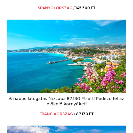
SPANYOLORSZÁG
/
145.300 FT
6 napos látogatás Nizzába 87.130 Ft-ért! Fedezd fel az
előkelő környéket!
FRANCIAORSZÁG
/
87.130 FT