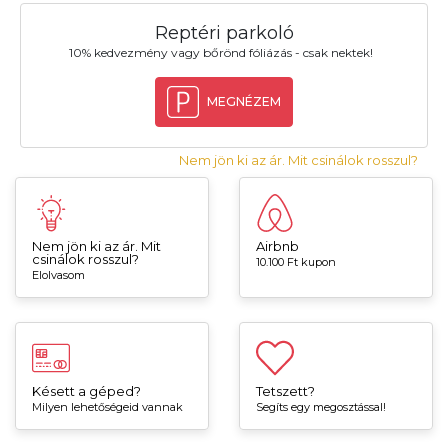
Reptéri parkoló
10% kedvezmény vagy bőrönd fóliázás - csak nektek!
MEGNÉZEM
Nem jön ki az ár. Mit csinálok rosszul?
Nem jön ki az ár. Mit
Airbnb
csinálok rosszul?
10.100 Ft kupon
Elolvasom
Késett a géped?
Tetszett?
Milyen lehetőségeid vannak
Segíts egy megosztással!