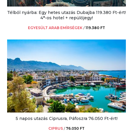
Télből nyárba: Egy hetes utazás Dubajba 119.380 Ft-ért!
4*-os hotel + repülőjegy!
EGYESÜLT ARAB EMÍRSÉGEK
/
119.380 FT
5 napos utazás Ciprusra, Páfoszra 76.050 Ft-ért!
CIPRUS
/
76.050 FT