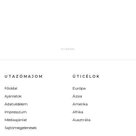
UTAZÓMAJOM
ÚTICÉLOK
Főoldal
Európa
Ajánlatok
Ázsia
Adatvédelem
Amerika
Impresszum
Afrika
Médiaajánlat
Ausztrália
Sajtómegjelenések