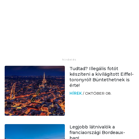
Tudtad? Illegális fotót
készíteni a kivilágított Eiffel-
toronyról! Büntethetnek is
érte!
HÍREK
/
OKTÓBER 08.
Legjobb látnivalók a
franciaországi Bordeaux-
ban!