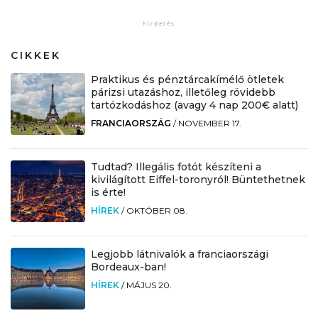
CIKKEK
Praktikus és pénztárcakímélő ötletek
párizsi utazáshoz, illetőleg rövidebb
tartózkodáshoz (avagy 4 nap 200€ alatt)
FRANCIAORSZÁG
/
NOVEMBER 17.
Tudtad? Illegális fotót készíteni a
kivilágított Eiffel-toronyról! Büntethetnek
is érte!
HÍREK
/
OKTÓBER 08.
Legjobb látnivalók a franciaországi
Bordeaux-ban!
HÍREK
/
MÁJUS 20.