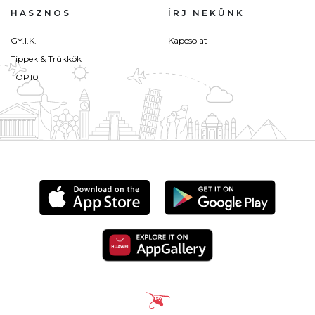
HASZNOS
ÍRJ NEKÜNK
GY.I.K.
Kapcsolat
Tippek & Trükkök
TOP10