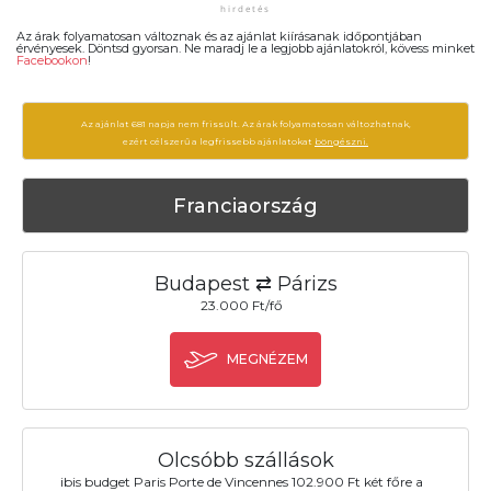
Az árak folyamatosan változnak és az ajánlat kiírásanak időpontjában
érvényesek. Döntsd gyorsan. Ne maradj le a legjobb ajánlatokról, kövess minket
Facebookon
!
Az ajánlat 681 napja nem frissült. Az árak folyamatosan változhatnak,
ezért célszerű a legfrissebb ajánlatokat
böngészni.
Franciaország
Budapest ⇄ Párizs
23.000 Ft/fő
MEGNÉZEM
Olcsóbb szállások
ibis budget Paris Porte de Vincennes 102.900 Ft két főre a