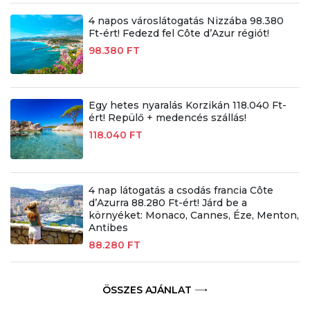
4 napos városlátogatás Nizzába 98.380
Ft-ért! Fedezd fel Côte d’Azur régiót!
98.380 FT
Egy hetes nyaralás Korzikán 118.040 Ft-
ért! Repülő + medencés szállás!
118.040 FT
4 nap látogatás a csodás francia Côte
d’Azurra 88.280 Ft-ért! Járd be a
környéket: Monaco, Cannes, Éze, Menton,
Antibes
88.280 FT
ÖSSZES AJÁNLAT