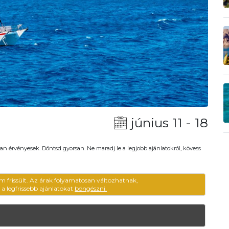
június 11 - 18
an érvényesek. Döntsd gyorsan. Ne maradj le a legjobb ajánlatokról, kövess
m frissült. Az árak folyamatosan változhatnak,
ű a legfrissebb ajánlatokat
böngészni.