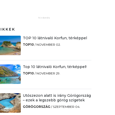
CIKKEK
TOP 10 látnivaló Korfun, térképpel
TOP10
/
NOVEMBER 02.
Top 10 látnivaló Korfun, térképpel!
TOP10
/
NOVEMBER 29.
Utószezon alatt is irány Görögország
– ezek a legszebb görög szigetek
GÖRÖGORSZÁG
/
SZEPTEMBER 04.