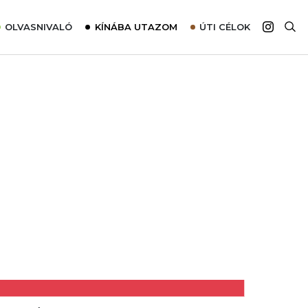
OLVASNIVALÓ
KÍNÁBA UTAZOM
ÚTI CÉLOK
Top 10 látnivalók térképpel
Európa
Tudnivalók az ajánlatok lefoglalásához
Ázsia
Tippek & Trükkök
Amerika
Utazómajom – CitySIM kártya a világutazóknak
Afrika
Interjú
Ausztrália
Élménybeszámolók
Szállodalátogatás
Sajtómegjelenések