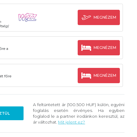
MEGNÉZEM
n
tség)
MEGNÉZEM
őre a
MEGNÉZEM
ét főre
A feltüntetett ár (100.500 HUF) külön, egyéni
foglalás esetén érvényes. Ha egyben
ZTÜL
foglalod le a partner irodánkon keresztül, az
ár változhat.
Mit jelent ez?