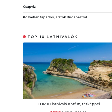
Csapvíz
Közvetlen fapados járatok Budapestről
TOP 10 LÁTNIVALÓK
TOP 10 látnivaló Korfun, térképpel