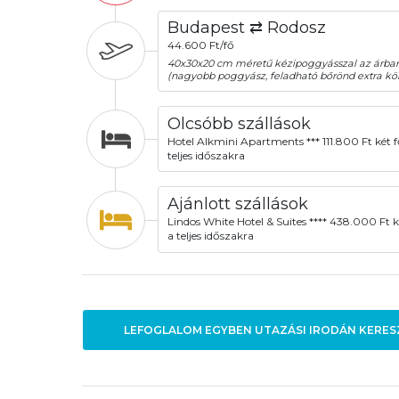
Budapest ⇄ Rodosz
44.600 Ft/fő
40x30x20 cm méretű kézipoggyásszal az árba
(nagyobb poggyász, feladható bőrönd extra köl
Olcsóbb szállások
Hotel Alkmini Apartments *** 111.800 Ft két f
teljes időszakra
Ajánlott szállások
Lindos White Hotel & Suites **** 438.000 Ft k
a teljes időszakra
LEFOGLALOM EGYBEN UTAZÁSI IRODÁN KERES