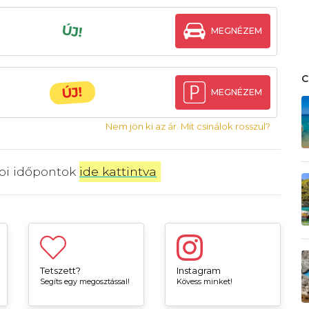
ÚJ!
MEGNÉZEM
ÚJ!
MEGNÉZEM
Nem jön ki az ár. Mit csinálok rosszul?
bbi időpontok
ide kattintva
.
Tetszett?
Instagram
Segíts egy megosztással!
Kövess minket!