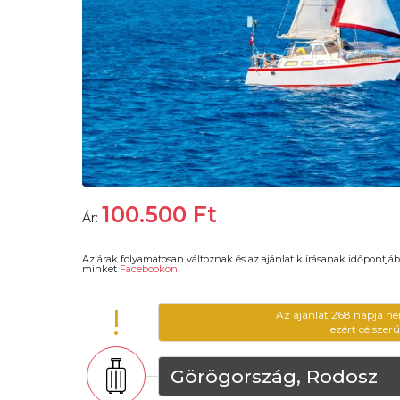
100.500
Ft
Ár:
Az árak folyamatosan változnak és az ajánlat kiírásanak időpontjáb
minket
Facebookon
!
!
Az ajánlat 268 napja ne
ezért célszer
Görögország, Rodosz