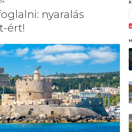
:04
oglalni: nyaralás
-ért!