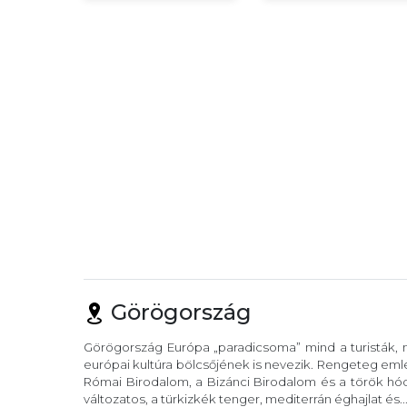
Görögország
Görögország Európa „paradicsoma” mind a turisták, m
európai kultúra bölcsőjének is nevezik. Rengeteg eml
Római Birodalom, a Bizánci Birodalom és a török hód
változatos, a türkizkék tenger, mediterrán éghajlat és..