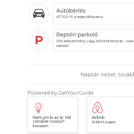
Autóbérlés
47.700 Ft a teljes időszakra
Reptéri parkoló
P
10% kedvezmény vagy bőrönd fóliázás - csak
nektek!
Naptár nézet, tová
Powered by
GetYourGuide
Nem jön ki az ár. Mit
Airbnb
csinálok rosszul?
10.100 Ft kupon
Elolvasom