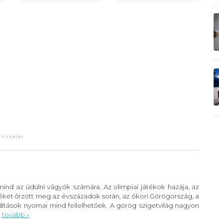
ind az üdülni vágyók számára. Az olimpiai játékok hazája, az
éket őrzött meg az évszázadok során, az ókori Görögország, a
ítások nyomai mind fellelhetőek. A görög szigetvilág nagyon
.
tovább »