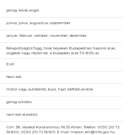
görög, kevés angol
június, július, augusztus, szeptember
január, február, október, november, december
felkapottságtól függ, híres helyeken Budapesthez hasonló árak,
szigetek nagy részén kb. a budapesti árak 70-80%-ax
EUR
Nem kell
motor vagy autóbérlés, busz, hajó, belföldi járatok
görög-ortodox
nem kell átalakító
Cím: 38, Vasileos Konstantinou 116 35 Athén, Telefon: 0030 210 72
56 800, 0030 210 72 56 801, E-mail: mission.ath@mfa.gov.hu