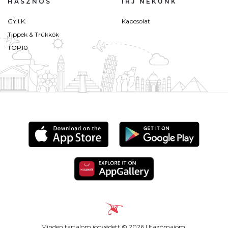
HASZNOS
ÍRJ NEKÜNK
GY.I.K.
Kapcsolat
Tippek & Trükkök
TOP10
Minden tartalom jogvédett © 2026 Utazómajom.