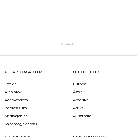
UTAZÓMAJOM
ÚTICÉLOK
Főoldal
Európa
Ajánlatok
Ázsia
Adatvédelem
Amerika
Impresszum
Afrika
Médiaajánlat
Ausztrália
Sajtómegjelenések