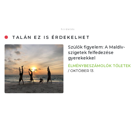
TALÁN EZ IS ÉRDEKELHET
Szülők figyelem: A Maldív-
szigetek felfedezése
gyerekekkel
ÉLMÉNYBESZÁMOLÓK TŐLETEK
/
OKTÓBER 13.