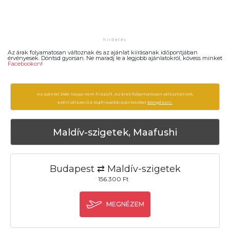
Az árak folyamatosan változnak és az ajánlat kiírásanak időpontjában
érvényesek. Döntsd gyorsan. Ne maradj le a legjobb ajánlatokról, kövess minket
Facebookon
!
Az ajánlat 2461 napja nem frissült. Az árak folyamatosan változhatnak,
ezért célszerű a legfrissebb ajánlatokat
böngészni.
Maldív-szigetek, Maafushi
Budapest ⇄ Maldív-szigetek
156.300 Ft
MEGNÉZEM