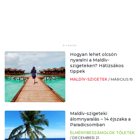
Hogyan lehet olcsón
nyaralni a Maldív-
szigeteken? Hátizsákos
tippek
MALDÍV-SZIGETEK
/
MÁRCIUS 19.
Maldív-szigeteki
álomnyaralás – 14 éjszaka a
Paradicsomban
ÉLMÉNYBESZÁMOLÓK TŐLETEK
/
DECEMBER 21.