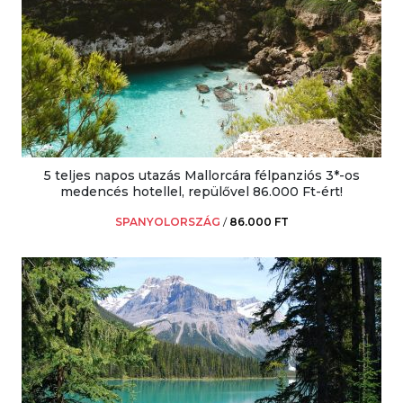
5 teljes napos utazás Mallorcára félpanziós 3*-os
medencés hotellel, repülővel 86.000 Ft-ért!
SPANYOLORSZÁG
/
86.000 FT