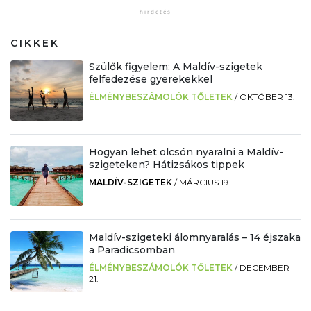
CIKKEK
Szülők figyelem: A Maldív-szigetek
felfedezése gyerekekkel
ÉLMÉNYBESZÁMOLÓK TŐLETEK
/
OKTÓBER 13.
Hogyan lehet olcsón nyaralni a Maldív-
szigeteken? Hátizsákos tippek
MALDÍV-SZIGETEK
/
MÁRCIUS 19.
Maldív-szigeteki álomnyaralás – 14 éjszaka
a Paradicsomban
ÉLMÉNYBESZÁMOLÓK TŐLETEK
/
DECEMBER
21.