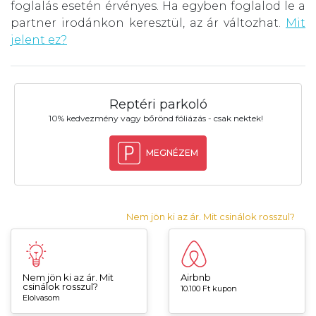
foglalás esetén érvényes. Ha egyben foglalod le a
partner irodánkon keresztül, az ár változhat.
Mit
jelent ez?
Reptéri parkoló
10% kedvezmény vagy bőrönd fóliázás - csak nektek!
MEGNÉZEM
Nem jön ki az ár. Mit csinálok rosszul?
Nem jön ki az ár. Mit
Airbnb
csinálok rosszul?
10.100 Ft kupon
Elolvasom