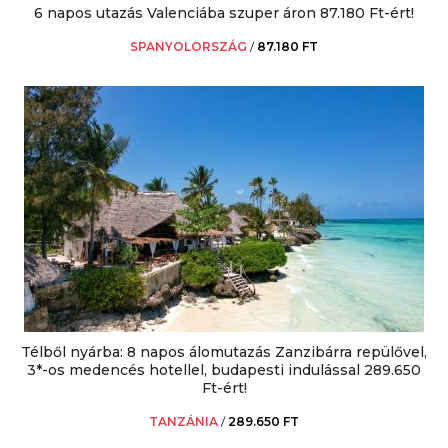
6 napos utazás Valenciába szuper áron 87.180 Ft-ért!
SPANYOLORSZÁG
/
87.180 FT
Télből nyárba: 8 napos álomutazás Zanzibárra repülővel,
3*-os medencés hotellel, budapesti indulással 289.650
Ft-ért!
TANZÁNIA
/
289.650 FT