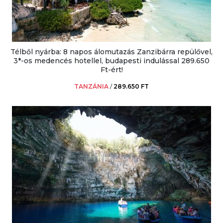
Télből nyárba: 8 napos álomutazás Zanzibárra repülővel,
3*-os medencés hotellel, budapesti indulással 289.650
Ft-ért!
TANZÁNIA
/
289.650 FT