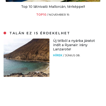
Top 10 látnivaló Mallorcán, térképpel!
TOP10
/
NOVEMBER 19.
TALÁN EZ IS ÉRDEKELHET
Új télből a nyárba járatot
indít a Ryanair: irány
Lanzarote!
HÍREK
/
JÚNIUS 08.