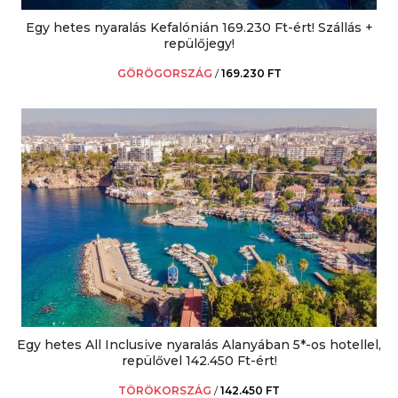
Egy hetes nyaralás Kefalónián 169.230 Ft-ért! Szállás +
repülőjegy!
GÖRÖGORSZÁG
/
169.230 FT
Egy hetes All Inclusive nyaralás Alanyában 5*-os hotellel,
repülővel 142.450 Ft-ért!
TÖRÖKORSZÁG
/
142.450 FT