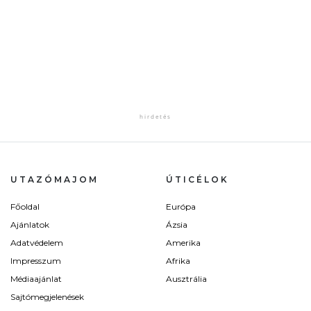
UTAZÓMAJOM
ÚTICÉLOK
Főoldal
Európa
Ajánlatok
Ázsia
Adatvédelem
Amerika
Impresszum
Afrika
Médiaajánlat
Ausztrália
Sajtómegjelenések