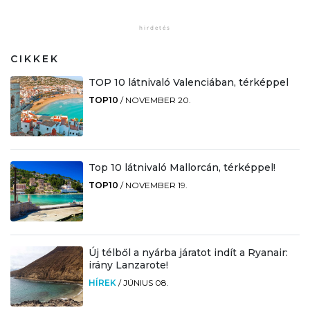
CIKKEK
TOP 10 látnivaló Valenciában, térképpel
TOP10
/
NOVEMBER 20.
Top 10 látnivaló Mallorcán, térképpel!
TOP10
/
NOVEMBER 19.
Új télből a nyárba járatot indít a Ryanair:
irány Lanzarote!
HÍREK
/
JÚNIUS 08.