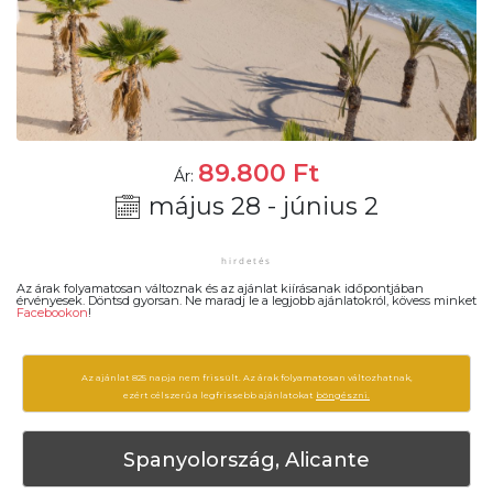
89.800
Ft
Ár:
május 28 - június 2
Az árak folyamatosan változnak és az ajánlat kiírásanak időpontjában
érvényesek. Döntsd gyorsan. Ne maradj le a legjobb ajánlatokról, kövess minket
Facebookon
!
Az ajánlat 825 napja nem frissült. Az árak folyamatosan változhatnak,
ezért célszerű a legfrissebb ajánlatokat
böngészni.
Spanyolország, Alicante