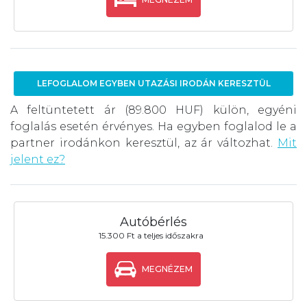
LEFOGLALOM EGYBEN UTAZÁSI IRODÁN KERESZTÜL
A feltüntetett ár (89.800 HUF) külön, egyéni
foglalás esetén érvényes. Ha egyben foglalod le a
partner irodánkon keresztül, az ár változhat.
Mit
jelent ez?
Autóbérlés
15.300 Ft a teljes időszakra
MEGNÉZEM