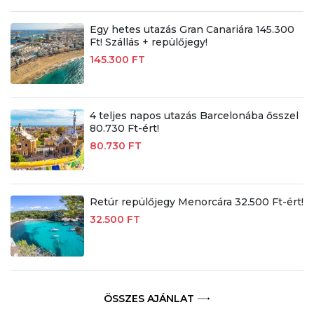
Egy hetes utazás Gran Canariára 145.300
Ft! Szállás + repülőjegy!
145.300 FT
4 teljes napos utazás Barcelonába ősszel
80.730 Ft-ért!
80.730 FT
Retúr repülőjegy Menorcára 32.500 Ft-ért!
32.500 FT
ÖSSZES AJÁNLAT