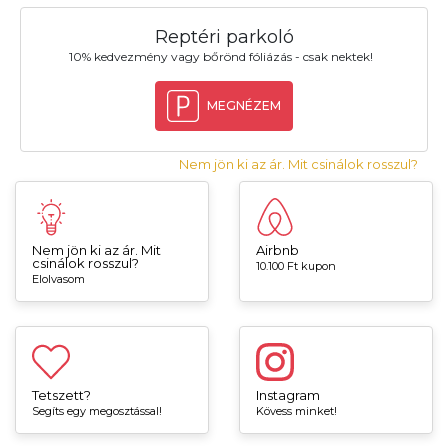
Reptéri parkoló
10% kedvezmény vagy bőrönd fóliázás - csak nektek!
MEGNÉZEM
Nem jön ki az ár. Mit csinálok rosszul?
Nem jön ki az ár. Mit
Airbnb
csinálok rosszul?
10.100 Ft kupon
Elolvasom
Tetszett?
Instagram
Segíts egy megosztással!
Kövess minket!