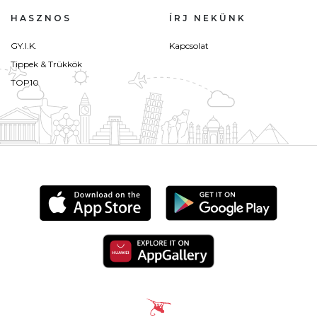
HASZNOS
ÍRJ NEKÜNK
GY.I.K.
Kapcsolat
Tippek & Trükkök
TOP10