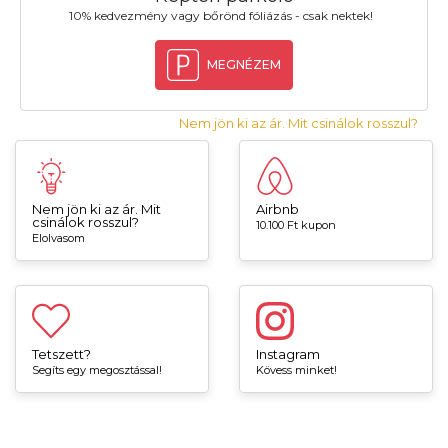
10% kedvezmény vagy bőrönd fóliázás - csak nektek!
MEGNÉZEM
Nem jön ki az ár. Mit csinálok rosszul?
Nem jön ki az ár. Mit
Airbnb
csinálok rosszul?
10.100 Ft kupon
Elolvasom
Tetszett?
Instagram
Segíts egy megosztással!
Kövess minket!