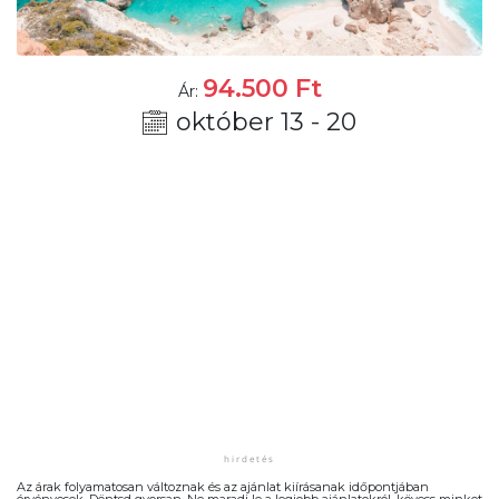
94.500
Ft
Ár:
október 13 - 20
Az árak folyamatosan változnak és az ajánlat kiírásanak időpontjában