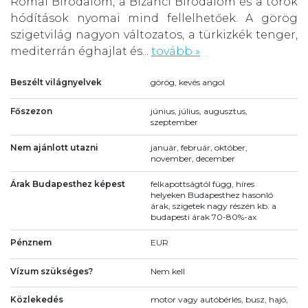
Római Birodalom, a Bizánci Birodalom és a török
hódítások nyomai mind fellelhetőek. A görög
szigetvilág nagyon változatos, a türkizkék tenger,
mediterrán éghajlat és...
tovább »
Beszélt világnyelvek
görög, kevés angol
Főszezon
június, július, augusztus,
szeptember
Nem ajánlott utazni
január, február, október,
november, december
Árak Budapesthez képest
felkapottságtól függ, híres
helyeken Budapesthez hasonló
árak, szigetek nagy részén kb. a
budapesti árak 70-80%-ax
Pénznem
EUR
Vízum szükséges?
Nem kell
Közlekedés
motor vagy autóbérlés, busz, hajó,