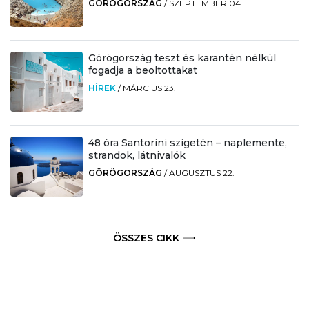
GÖRÖGORSZÁG
/
SZEPTEMBER 04.
Görögország teszt és karantén nélkül
fogadja a beoltottakat
HÍREK
/
MÁRCIUS 23.
48 óra Santorini szigetén – naplemente,
strandok, látnivalók
GÖRÖGORSZÁG
/
AUGUSZTUS 22.
ÖSSZES CIKK