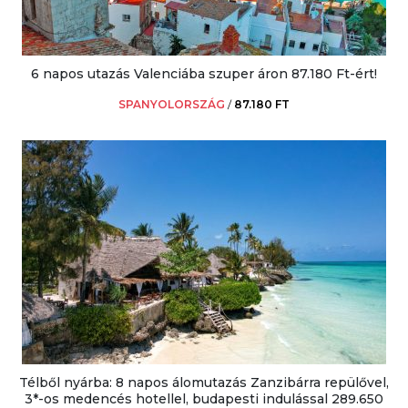
6 napos utazás Valenciába szuper áron 87.180 Ft-ért!
SPANYOLORSZÁG
/
87.180 FT
Télből nyárba: 8 napos álomutazás Zanzibárra repülővel,
3*-os medencés hotellel, budapesti indulással 289.650