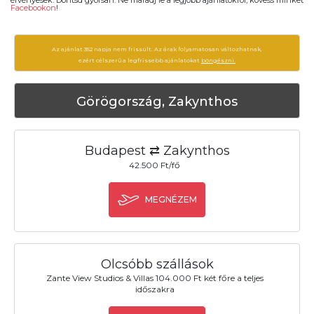
érvényesek. Döntsd gyorsan. Ne maradj le a legjobb ajánlatokról, kövess minket
Facebookon
!
Az ajánlat 352 napja nem frissült. Az árak folyamatosan változhatnak,
ezért célszerű a legfrissebb ajánlatokat
böngészni.
Görögország, Zakynthos
Budapest ⇄ Zakynthos
42.500 Ft/fő
MEGNÉZEM
Olcsóbb szállások
Zante View Studios & Villas 104.000 Ft két főre a teljes
időszakra