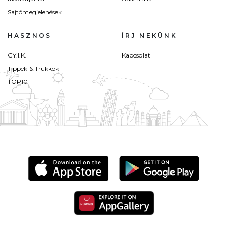
Sajtómegjelenések
HASZNOS
ÍRJ NEKÜNK
GY.I.K.
Kapcsolat
Tippek & Trükkök
TOP10