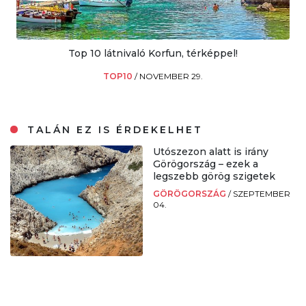
Top 10 látnivaló Korfun, térképpel!
TOP10
/
NOVEMBER 29.
TALÁN EZ IS ÉRDEKELHET
Utószezon alatt is irány
Görögország – ezek a
legszebb görög szigetek
GÖRÖGORSZÁG
/
SZEPTEMBER
04.