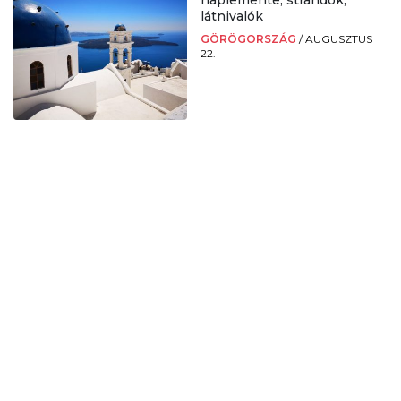
naplemente, strandok,
látnivalók
GÖRÖGORSZÁG
/
AUGUSZTUS
22.