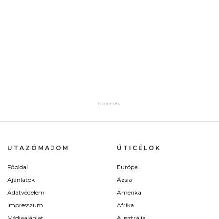
UTAZÓMAJOM
ÚTICÉLOK
Főoldal
Európa
Ajánlatok
Ázsia
Adatvédelem
Amerika
Impresszum
Afrika
Médiaajánlat
Ausztrália