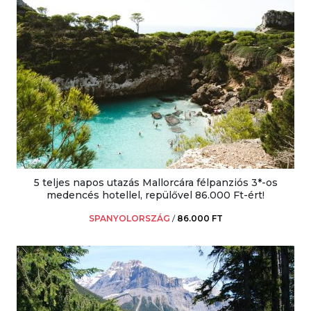
5 teljes napos utazás Mallorcára félpanziós 3*-os
medencés hotellel, repülővel 86.000 Ft-ért!
SPANYOLORSZÁG
/
86.000 FT