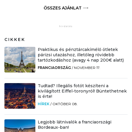
ÖSSZES AJÁNLAT
CIKKEK
Praktikus és pénztárcakímélő ötletek
párizsi utazáshoz, illetőleg rövidebb
tartózkodáshoz (avagy 4 nap 200€ alatt)
FRANCIAORSZÁG
/
NOVEMBER 17.
Tudtad? Illegális fotót készíteni a
kivilágított Eiffel-toronyról! Büntethetnek
is érte!
HÍREK
/
OKTÓBER 08.
Legjobb látnivalók a franciaországi
Bordeaux-ban!