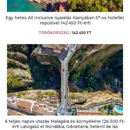
Egy hetes All Inclusive nyaralás Alanyában 5*-os hotellel,
repülővel 142.450 Ft-ért!
TÖRÖKORSZÁG
/
142.450 FT
6 teljes napos utazás Malagára és környékére 126.300 Ft-
ért! Látogass el Rondába, Gibraltárra, Setenil de las