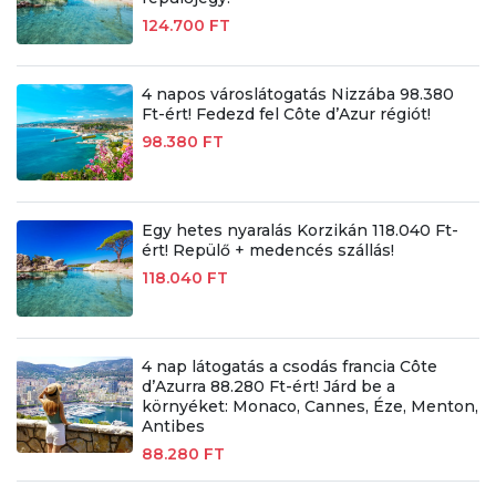
124.700 FT
4 napos városlátogatás Nizzába 98.380
Ft-ért! Fedezd fel Côte d’Azur régiót!
98.380 FT
Egy hetes nyaralás Korzikán 118.040 Ft-
ért! Repülő + medencés szállás!
118.040 FT
4 nap látogatás a csodás francia Côte
d’Azurra 88.280 Ft-ért! Járd be a
környéket: Monaco, Cannes, Éze, Menton,
Antibes
88.280 FT