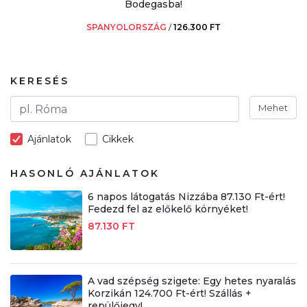
Bodegasba!
SPANYOLORSZÁG
/
126.300 FT
KERESÉS
Mehet
Ajánlatok
Cikkek
HASONLÓ AJÁNLATOK
6 napos látogatás Nizzába 87.130 Ft-ért!
Fedezd fel az előkelő környéket!
87.130 FT
A vad szépség szigete: Egy hetes nyaralás
Korzikán 124.700 Ft-ért! Szállás +
repülőjegy!