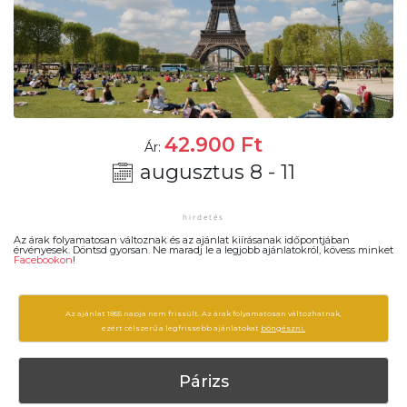
42.900
Ft
Ár:
augusztus 8 - 11
Az árak folyamatosan változnak és az ajánlat kiírásanak időpontjában
érvényesek. Döntsd gyorsan. Ne maradj le a legjobb ajánlatokról, kövess minket
Facebookon
!
Az ajánlat 1855 napja nem frissült. Az árak folyamatosan változhatnak,
ezért célszerű a legfrissebb ajánlatokat
böngészni.
Párizs