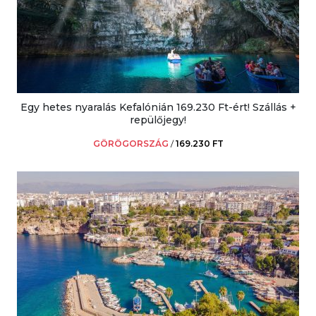
Egy hetes nyaralás Kefalónián 169.230 Ft-ért! Szállás +
repülőjegy!
GÖRÖGORSZÁG
/
169.230 FT