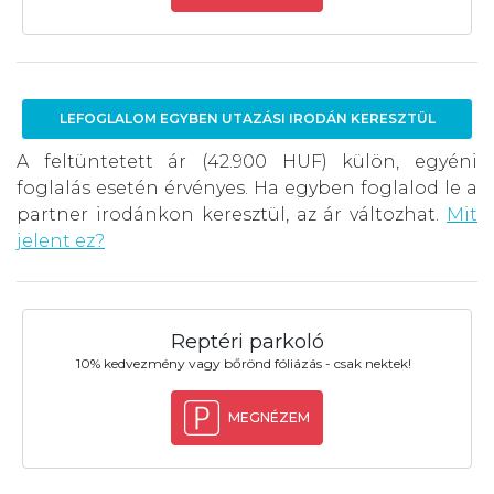
LEFOGLALOM EGYBEN UTAZÁSI IRODÁN KERESZTÜL
A feltüntetett ár (42.900 HUF) külön, egyéni
foglalás esetén érvényes. Ha egyben foglalod le a
partner irodánkon keresztül, az ár változhat.
Mit
jelent ez?
Reptéri parkoló
10% kedvezmény vagy bőrönd fóliázás - csak nektek!
MEGNÉZEM