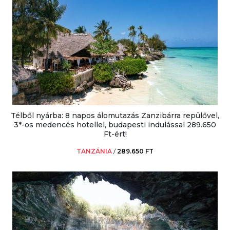
Télből nyárba: 8 napos álomutazás Zanzibárra repülővel,
3*-os medencés hotellel, budapesti indulással 289.650
Ft-ért!
TANZÁNIA
/
289.650 FT