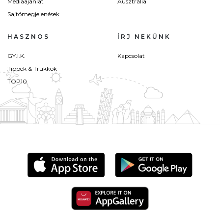
Médiaajánlat
Ausztrália
Sajtómegjelenések
HASZNOS
ÍRJ NEKÜNK
GY.I.K.
Kapcsolat
Tippek & Trükkök
TOP10