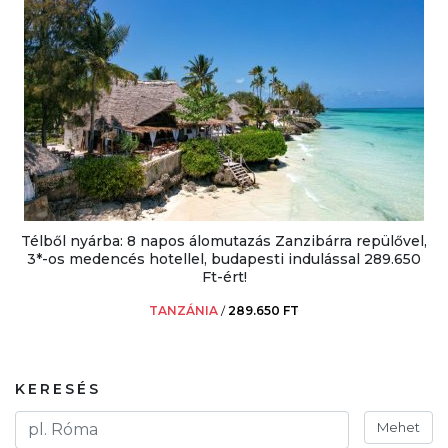
Télből nyárba: 8 napos álomutazás Zanzibárra repülővel,
3*-os medencés hotellel, budapesti indulással 289.650
Ft-ért!
TANZÁNIA
/
289.650 FT
KERESÉS
Mehet