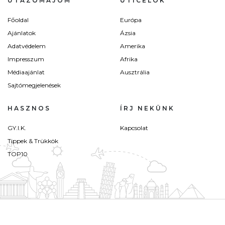
UTAZÓMAJOM
ÚTICÉLOK
Főoldal
Európa
Ajánlatok
Ázsia
Adatvédelem
Amerika
Impresszum
Afrika
Médiaajánlat
Ausztrália
Sajtómegjelenések
HASZNOS
ÍRJ NEKÜNK
GY.I.K.
Kapcsolat
Tippek & Trükkök
TOP10