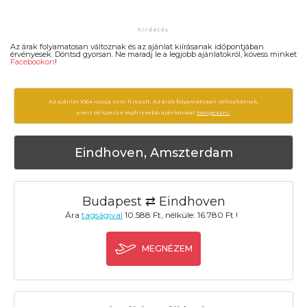
Az árak folyamatosan változnak és az ajánlat kiírásanak időpontjában
érvényesek. Döntsd gyorsan. Ne maradj le a legjobb ajánlatokról, kövess minket
Facebookon
!
Az ajánlat 1064 napja nem frissült. Az árak folyamatosan változhatnak,
ezért célszerű a legfrissebb ajánlatokat
böngészni.
Eindhoven, Amszterdam
Budapest ⇄ Eindhoven
Ára
tagságival
10.588 Ft, nélküle: 16.780 Ft !
MEGNÉZEM