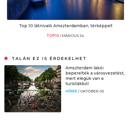
Top 10 látnivaló Amszterdamban, térképpel!
TOP10
/
MÁRCIUS 24.
TALÁN EZ IS ÉRDEKELHET
Amszterdam lakói
beperelték a városvezetést,
mert elegük van a
turistákból
HÍREK
/
OKTÓBER 05.