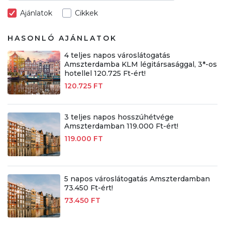
Ajánlatok
Cikkek
HASONLÓ AJÁNLATOK
4 teljes napos városlátogatás
Amszterdamba KLM légitársasággal, 3*-os
hotellel 120.725 Ft-ért!
120.725 FT
3 teljes napos hosszúhétvége
Amszterdamban 119.000 Ft-ért!
119.000 FT
5 napos városlátogatás Amszterdamban
73.450 Ft-ért!
73.450 FT