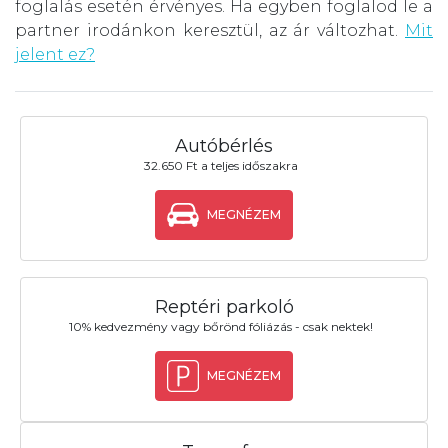
foglalás esetén érvényes. Ha egyben foglalod le a
partner irodánkon keresztül, az ár változhat.
Mit
jelent ez?
Autóbérlés
32.650 Ft a teljes időszakra
MEGNÉZEM
Reptéri parkoló
10% kedvezmény vagy bőrönd fóliázás - csak nektek!
MEGNÉZEM