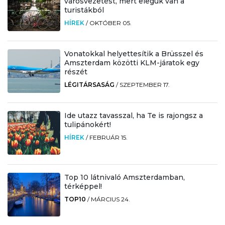
városvezetést, mert elegük van a
turistákból
HÍREK
/
OKTÓBER 05.
Vonatokkal helyettesítik a Brüsszel és
Amszterdam közötti KLM-járatok egy
részét
LÉGITÁRSASÁG
/
SZEPTEMBER 17.
Ide utazz tavasszal, ha Te is rajongsz a
tulipánokért!
HÍREK
/
FEBRUÁR 15.
Top 10 látnivaló Amszterdamban,
térképpel!
TOP10
/
MÁRCIUS 24.