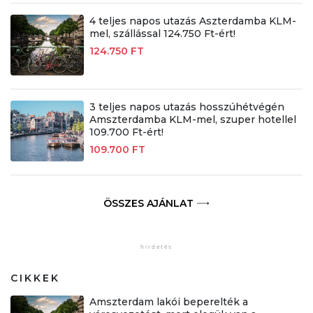
4 teljes napos utazás Aszterdamba KLM-
mel, szállással 124.750 Ft-ért!
124.750 FT
3 teljes napos utazás hosszúhétvégén
Amszterdamba KLM-mel, szuper hotellel
109.700 Ft-ért!
109.700 FT
ÖSSZES AJÁNLAT
CIKKEK
Amszterdam lakói beperelték a