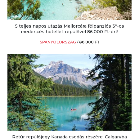
5 teljes napos utazás Mallorcára félpanziós 3*-os
medencés hotellel, repülővel 86.000 Ft-ért!
SPANYOLORSZÁG
/
86.000 FT
Retúr repülőjegy Kanada csodás részére, Calgaryba