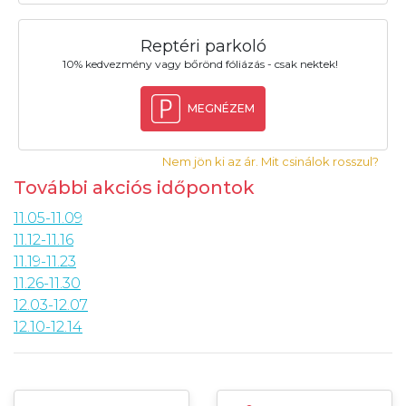
Reptéri parkoló
10% kedvezmény vagy bőrönd fóliázás - csak nektek!
MEGNÉZEM
Nem jön ki az ár. Mit csinálok rosszul?
További akciós időpontok
11.05-11.09
11.12-11.16
11.19-11.23
11.26-11.30
12.03-12.07
12.10-12.14