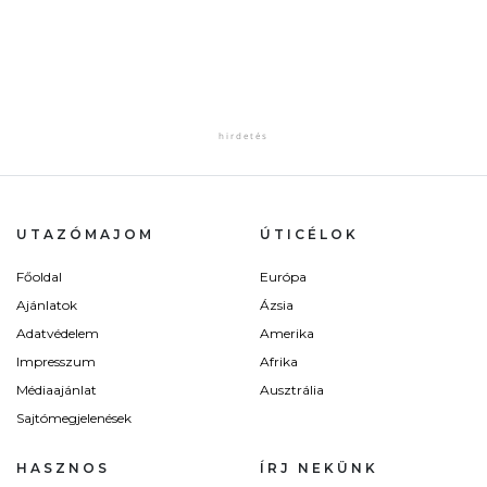
UTAZÓMAJOM
ÚTICÉLOK
Főoldal
Európa
Ajánlatok
Ázsia
Adatvédelem
Amerika
Impresszum
Afrika
Médiaajánlat
Ausztrália
Sajtómegjelenések
HASZNOS
ÍRJ NEKÜNK