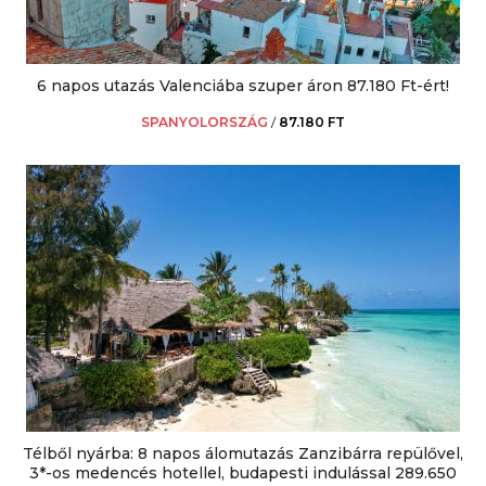
6 napos utazás Valenciába szuper áron 87.180 Ft-ért!
SPANYOLORSZÁG
/
87.180 FT
Télből nyárba: 8 napos álomutazás Zanzibárra repülővel,
3*-os medencés hotellel, budapesti indulással 289.650