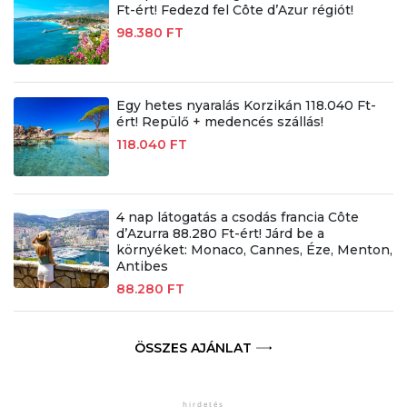
Ft-ért! Fedezd fel Côte d’Azur régiót!
98.380 FT
Egy hetes nyaralás Korzikán 118.040 Ft-
ért! Repülő + medencés szállás!
118.040 FT
4 nap látogatás a csodás francia Côte
d’Azurra 88.280 Ft-ért! Járd be a
környéket: Monaco, Cannes, Éze, Menton,
Antibes
88.280 FT
ÖSSZES AJÁNLAT