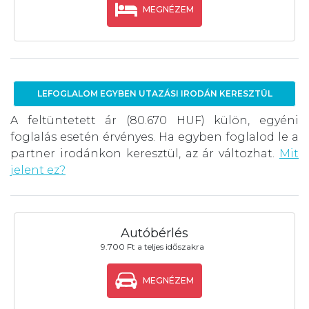
MEGNÉZEM
LEFOGLALOM EGYBEN UTAZÁSI IRODÁN KERESZTÜL
A feltüntetett ár (80.670 HUF) külön, egyéni
foglalás esetén érvényes. Ha egyben foglalod le a
partner irodánkon keresztül, az ár változhat.
Mit
jelent ez?
Autóbérlés
9.700 Ft a teljes időszakra
MEGNÉZEM