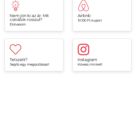
Nem jön ki az ár. Mit
Airbnb
csinálok rosszul?
10.100 Ft kupon
Elolvasom
Tetszett?
Instagram
Segíts egy megosztással!
Kövess minket!