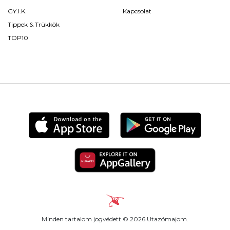
GY.I.K.
Kapcsolat
Tippek & Trükkök
TOP10
Minden tartalom jogvédett © 2026 Utazómajom.