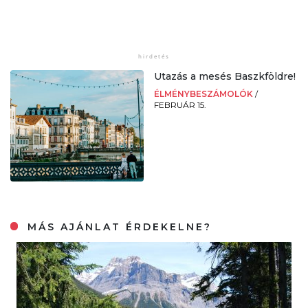
Utazás a mesés Baszkföldre!
ÉLMÉNYBESZÁMOLÓK
/
FEBRUÁR 15.
MÁS AJÁNLAT ÉRDEKELNE?