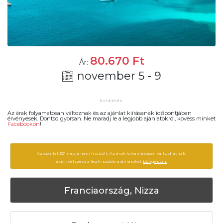
80.670
Ft
Ár:
november 5 - 9
Az árak folyamatosan változnak és az ajánlat kiírásanak időpontjában
érvényesek. Döntsd gyorsan. Ne maradj le a legjobb ajánlatokról, kövess minket
Facebookon
!
Az ajánlat 301 napja nem frissült. Az árak folyamatosan változhatnak,
ezért célszerű a legfrissebb ajánlatokat
böngészni.
Franciaország, Nizza