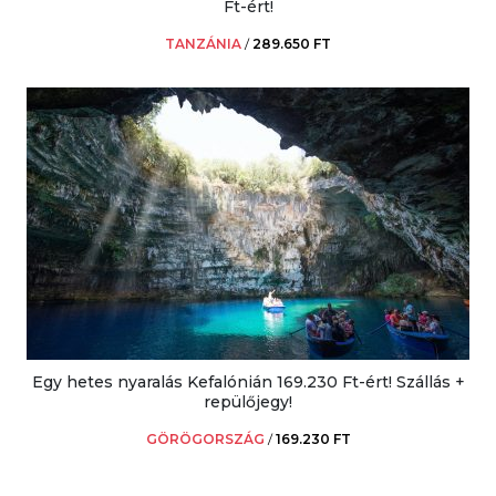
Ft-ért!
TANZÁNIA
/
289.650 FT
Egy hetes nyaralás Kefalónián 169.230 Ft-ért! Szállás +
repülőjegy!
GÖRÖGORSZÁG
/
169.230 FT