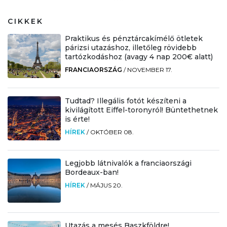
CIKKEK
Praktikus és pénztárcakímélő ötletek
párizsi utazáshoz, illetőleg rövidebb
tartózkodáshoz (avagy 4 nap 200€ alatt)
FRANCIAORSZÁG
/
NOVEMBER 17.
Tudtad? Illegális fotót készíteni a
kivilágított Eiffel-toronyról! Büntethetnek
is érte!
HÍREK
/
OKTÓBER 08.
Legjobb látnivalók a franciaországi
Bordeaux-ban!
HÍREK
/
MÁJUS 20.
Utazás a mesés Baszkföldre!