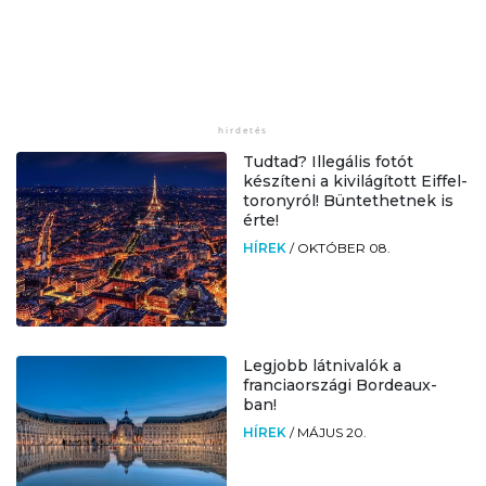
Tudtad? Illegális fotót
készíteni a kivilágított Eiffel-
toronyról! Büntethetnek is
érte!
HÍREK
/
OKTÓBER 08.
Legjobb látnivalók a
franciaországi Bordeaux-
ban!
HÍREK
/
MÁJUS 20.