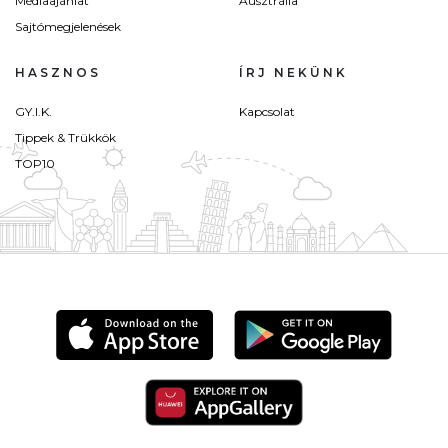
Médiaajánlat
Ausztrália
Sajtómegjelenések
HASZNOS
ÍRJ NEKÜNK
GY.I.K.
Kapcsolat
Tippek & Trükkök
TOP10