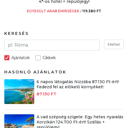
4*-os hotel + repülőjegy!
EGYESÜLT ARAB EMÍRSÉGEK
/
119.380 FT
KERESÉS
Mehet
Ajánlatok
Cikkek
HASONLÓ AJÁNLATOK
6 napos látogatás Nizzába 87.130 Ft-ért!
Fedezd fel az előkelő környéket!
87.130 FT
A vad szépség szigete: Egy hetes nyaralás
Korzikán 124.700 Ft-ért! Szállás +
repülőjegy!