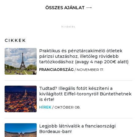
ÖSSZES AJÁNLAT
CIKKEK
Praktikus és pénztárcakímélő ötletek
párizsi utazáshoz, illetőleg rövidebb
tartózkodáshoz (avagy 4 nap 200€ alatt)
FRANCIAORSZÁG
/
NOVEMBER 17.
Tudtad? Illegális fotót készíteni a
kivilágított Eiffel-toronyról! Büntethetnek
is érte!
HÍREK
/
OKTÓBER 08.
Legjobb látnivalók a franciaországi
Bordeaux-ban!