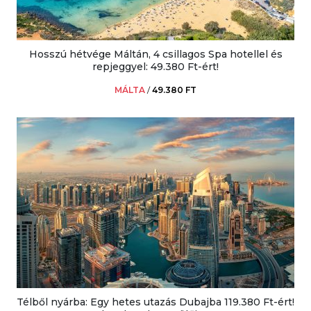
Hosszú hétvége Máltán, 4 csillagos Spa hotellel és
repjeggyel: 49.380 Ft-ért!
MÁLTA
/
49.380 FT
Télből nyárba: Egy hetes utazás Dubajba 119.380 Ft-ért!