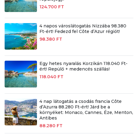
124.700 FT
4 napos városlátogatás Nizzába 98.380
Ft-ért! Fedezd fel Côte d’Azur régiót!
98.380 FT
Egy hetes nyaralás Korzikán 118.040 Ft-
ért! Repülő + medencés szállás!
118.040 FT
4 nap látogatás a csodás francia Côte
d’Azurra 88.280 Ft-ért! Járd be a
környéket: Monaco, Cannes, Éze, Menton,
Antibes
88.280 FT