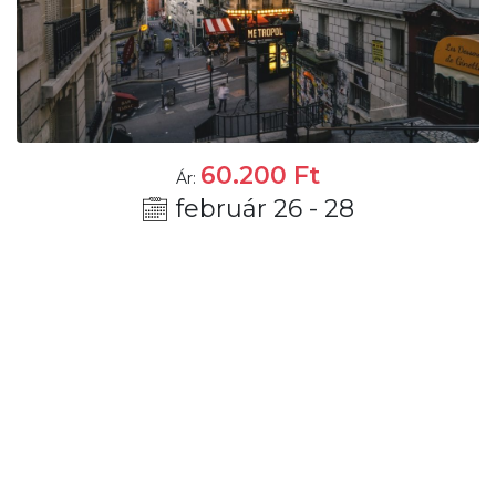
60.200
Ft
Ár:
február 26 - 28