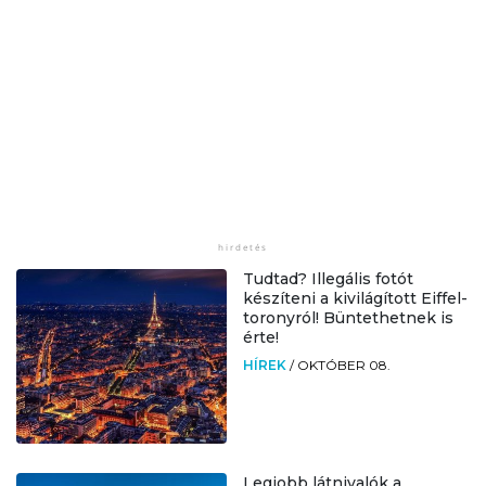
Tudtad? Illegális fotót
készíteni a kivilágított Eiffel-
toronyról! Büntethetnek is
érte!
HÍREK
/
OKTÓBER 08.
Legjobb látnivalók a