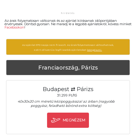
Az árak folyamatosan változnak és az ajánlat kiírásanak időpontjában
érvényesek. Döntsd gyorsan. Ne maradj le a legjobb ajánlatokról, kövess minket
Facebookon
!
Az ajánlat 570 napja nem frissült. Az árak folyamatosan változhatnak,
ezért célszerű a legfrissebb ajánlatokat
böngészni.
Franciaország, Párizs
Budapest ⇄ Párizs
31.299 Ft/fő
40x30x20 cm méretű kézipoggyásszal az árban (nagyobb
poggyász, feladható bőrönd extra költség)
MEGNÉZEM