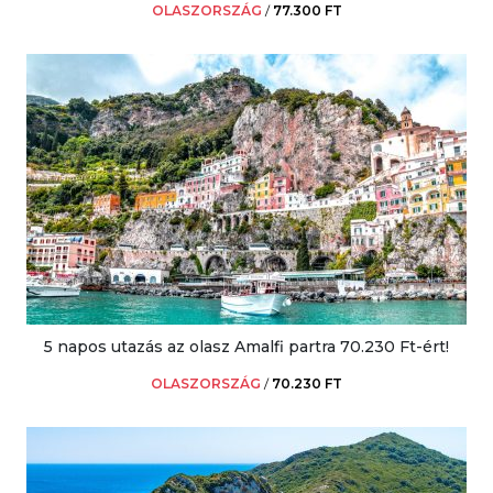
OLASZORSZÁG
/
77.300 FT
5 napos utazás az olasz Amalfi partra 70.230 Ft-ért!
OLASZORSZÁG
/
70.230 FT