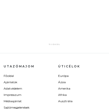
UTAZÓMAJOM
ÚTICÉLOK
Főoldal
Európa
Ajánlatok
Ázsia
Adatvédelem
Amerika
Impresszum
Afrika
Médiaajánlat
Ausztrália
Sajtómegjelenések