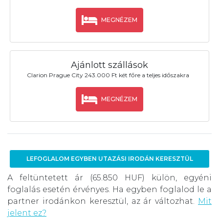
MEGNÉZEM
Ajánlott szállások
Clarion Prague City 243.000 Ft két főre a teljes időszakra
MEGNÉZEM
LEFOGLALOM EGYBEN UTAZÁSI IRODÁN KERESZTÜL
A feltüntetett ár (65.850 HUF) külön, egyéni
foglalás esetén érvényes. Ha egyben foglalod le a
partner irodánkon keresztül, az ár változhat.
Mit
jelent ez?