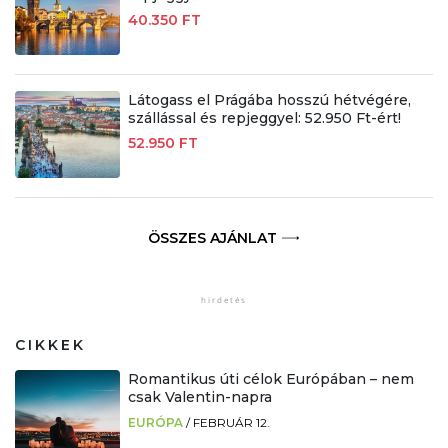
40.350 FT
Látogass el Prágába hosszú hétvégére,
szállással és repjeggyel: 52.950 Ft-ért!
52.950 FT
ÖSSZES AJÁNLAT
CIKKEK
Romantikus úti célok Európában – nem
csak Valentin-napra
EURÓPA
/
FEBRUÁR 12.