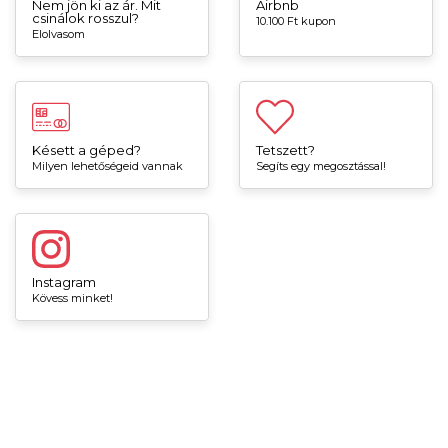
Nem jön ki az ár. Mit
Airbnb
csinálok rosszul?
10.100 Ft kupon
Elolvasom
Késett a géped?
Tetszett?
Milyen lehetőségeid vannak
Segíts egy megosztással!
Instagram
Kövess minket!