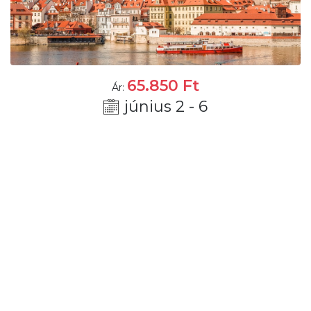
65.850
Ft
Ár:
június 2 - 6