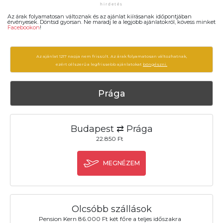
Az árak folyamatosan változnak és az ajánlat kiírásanak időpontjában
érvényesek. Döntsd gyorsan. Ne maradj le a legjobb ajánlatokról, kövess minket
Facebookon
!
Az ajánlat 1217 napja nem frissült. Az árak folyamatosan változhatnak,
ezért célszerű a legfrissebb ajánlatokat
böngészni.
Prága
Budapest ⇄ Prága
22.850 Ft
MEGNÉZEM
Olcsóbb szállások
Pension Kern 86.000 Ft két főre a teljes időszakra