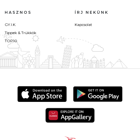
HASZNOS
ÍRJ NEKÜNK
GY.I.K.
Kapcsolat
Tippek & Trükkök
TOP10