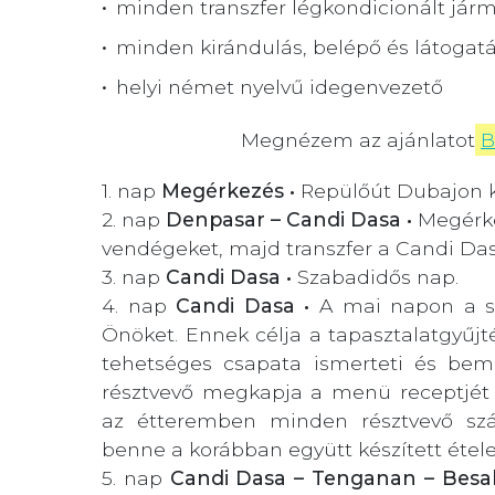
minden transzfer légkondicionált jár
minden kirándulás, belépő és látogatás
helyi német nyelvű idegenvezető
Megnézem az ajánlatot
B
1. nap
Megérkezés •
Repülőút Dubajon k
2. nap
Denpasar – Candi Dasa •
Megérke
vendégeket, majd transzfer a Candi Das
3. nap
Candi Dasa •
Szabadidős nap.
4. nap
Candi Dasa •
A mai napon a séf
Önöket. Ennek célja a tapasztalatgyűjt
tehetséges csapata ismerteti és bem
résztvevő megkapja a menü receptjét 
az étteremben minden résztvevő szá
benne a korábban együtt készített étele
5. nap
Candi Dasa – Tenganan – Besak