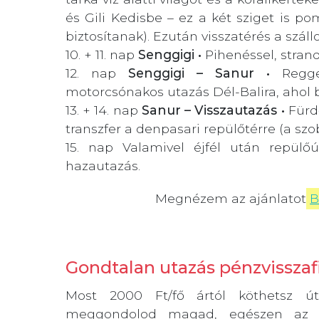
és Gili Kedisbe – ez a két sziget is p
biztosítanak). Ezután visszatérés a szál
10. + 11. nap
Senggigi •
Pihenéssel, strand
12. nap
Senggigi – Sanur •
Regg
motorcsónakos utazás Dél-Balira, ahol 
13. + 14. nap
Sanur – Visszautazás •
Fürdő
transzfer a denpasari repülőtérre (a szo
15. nap
Valamivel éjfél után repülőú
hazautazás.
Megnézem az ajánlatot
B
Gondtalan utazás pénzvisszafi
Most 2000 Ft/fő ártól köthetsz útl
meggondolod magad, egészen az u