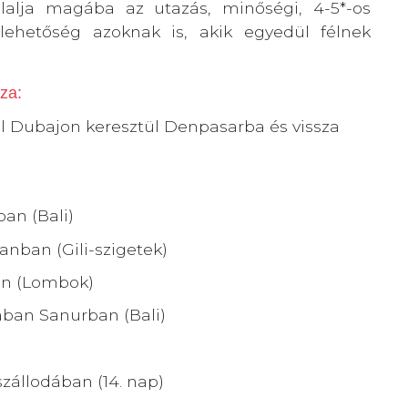
lalja magába az utazás, minőségi, 4-5*-os
r lehetőség azoknak is, akik egyedül félnek
za:
ől Dubajon keresztül Denpasarba és vissza
ban (Bali)
anban (Gili-szigetek)
ben (Lombok)
dában Sanurban (Bali)
szállodában (14. nap)