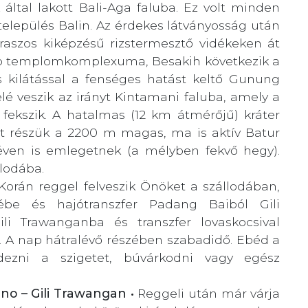
 által lakott Bali-Aga faluba. Ez volt minden
 település Balin. Az érdekes látványosság után
eraszos kiképzésű rizstermesztő vidékeken át
obb templomkomplexuma, Besakih következik a
kilátással a fenséges hatást keltő Gunung
é veszik az irányt Kintamani faluba, amely a
fekszik. A hatalmas (12 km átmérőjű) kráter
et részük a 2200 m magas, ma is aktív Batur
ven is emlegetnek (a mélyben fekvő hegy).
llodába.
Korán reggel felveszik Önöket a szállodában,
ébe és hajótranszfer Padang Baiból Gili
li Trawanganba és transzfer lovaskocsival
. A nap hátralévő részében szabadidő. Ebéd a
edezni a szigetet, búvárkodni vagy egész
Meno – Gili Trawangan •
Reggeli után már várja