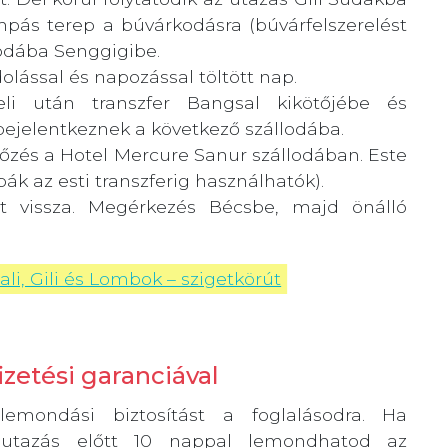
ompás terep a búvárkodásra (búvárfelszerelést
lodába Senggigibe.
olással és napozással töltött nap.
eli után transzfer Bangsal kikötőjébe és
bejelentkeznek a következő szállodába.
zés a Hotel Mercure Sanur szállodában. Este
bák az esti transzferig használhatók).
t vissza. Megérkezés Bécsbe, majd önálló
ali, Gili és Lombok – szigetkörút
zetési garanciával
emondási biztosítást a foglalásodra. Ha
tazás előtt 10 nappal lemondhatod az