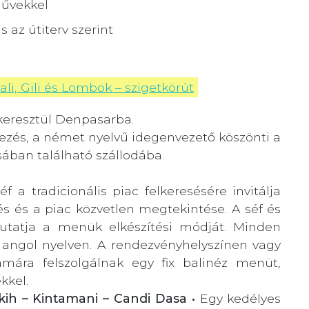
művekkel
 az útiterv szerint
ali, Gili és Lombok – szigetkörút
eresztül Denpasarba.
zés, a német nyelvű idegenvezető köszönti a
ában található szállodába.
 a tradicionális piac felkeresésére invitálja
és és a piac közvetlen megtekintése. A séf és
utatja a menük elkészítési módját. Minden
angol nyelven. A rendezvényhelyszínen vagy
mára felszolgálnak egy fix balinéz menüt,
kkel.
ih – Kintamani – Candi Dasa •
Egy kedélyes