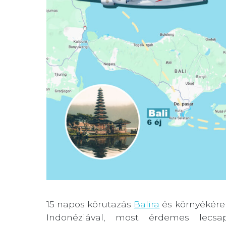
15 napos körutazás
Balira
és környékére 
Indonéziával, most érdemes lecsa