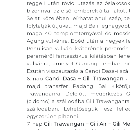
reggeli után rövid utazás az őslakosok
bizonnyal az első, emberek által lakott
Selat közelében leírhatatlanul szép, t
folytatják útjukat, majd Bali legnagy
maga 40 templomtornyával és mesés 
Agung vulkánra. Ebéd után a hegyek fel
Penulisan vulkán kráterének peremén 
pereméről fantasztikus kilátásban leh
vulkánra, amelyet Gunung Lembah né
Ezután visszautazás a Candi Dasa-i szá
6. nap
Candi Dasa – Gili Trawangan •
majd transzfer Padang Bai kikötőj
Trawanganra. Délelőtt megérkezés Gi
(cidomo) a szállodába Gili Trawanganra
szállodában. Lehetőségük lesz felf
egyszerűen pihenni.
7. nap
Gili Trawangan – Gili Air – Gili 