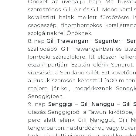
Önöket az üvegaljú hajó. Ma búvárk
szomszédos Gili Air és Gili Meno koralls
korallszirti halak mellett fürdőzésre 
csodaszép, finomhomokos korallstrando
szolgálnak fel Önöknek.
8. nap
Gili Trawangan – Segenter – Se
szállodából Gili Trawanganban és utaz
lomboki szárazföldre. Itt először felk
északi partján. Ezután elérik Senaru
vízesését, a Sendang Gilét. Ezt követően 
a Pusuk-szoroson keresztül (400 m ten
majom jár-kel, megérkeznek Senggig
Senggigiben.
9. nap
Senggigi – Gili Nanggu – Gili 
utazás Senggigiből a Tawun kikötőbe, a
perc alatt elérik Gili Nanggut. Gili
tengerparton napfürdőzhet, vagy búvárk
tarka víz alatti világot és a korallkerte