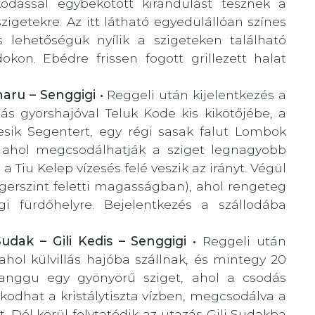
odással egybekötött kirándulást tesznek a
zigetekre. Az itt látható egyedülállóan színes
is lehetőségük nyílik a szigeteken található
kon. Ebédre frissen fogott grillezett halat
naru – Senggigi •
Reggeli után kijelentkezés a
ás gyorshajóval Teluk Kode kis kikötőjébe, a
eresik Segentert, egy régi sasak falut Lombok
t, ahol megcsodálhatják a sziget legnagyobb
a Tiu Kelep vízesés felé veszik az irányt. Végül
gerszint feletti magasságban), ahol rengeteg
i fürdőhelyre. Bejelentkezés a szállodába
Sudak – Gili Kedis – Senggigi •
Reggeli után
hol külvillás hajóba szállnak, és mintegy 20
 Nanggu egy gyönyörű sziget, ahol a csodás
odhat a kristálytiszta vízben, megcsodálva a
ket. Dél körül folytatódik az utazás Gili Sudakba