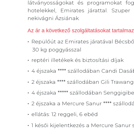
látványosságokat és programokat fog
hotelekkel, Emirates járattal. Szupe
nekivágni Ázsiának.
Az ár a következő szolgáltatásokat tartalmaz
Repülőút az Emirates járatával Bécsb
30 kg poggyásszal
reptéri illetékek és biztosítási díjak
4 éjszaka **** szállodában Candi Dasá
2 éjszaka **** szállodában Gili Trawang
4 éjszaka ***** szállodában Senggigi
2 éjszaka a Mercure Sanur **** szállo
ellátás: 12 reggeli, 6 ebéd
1 késői kijelentkezés a Mercure Sanur 