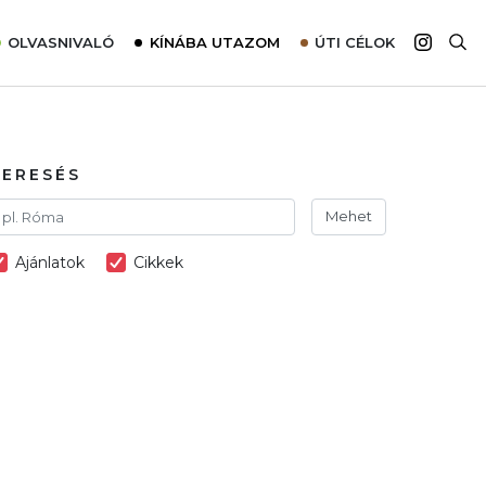
OLVASNIVALÓ
KÍNÁBA UTAZOM
ÚTI CÉLOK
Top 10 látnivalók térképpel
Európa
Tudnivalók az ajánlatok lefoglalásához
Ázsia
Tippek & Trükkök
Amerika
KERESÉS
Utazómajom – CitySIM kártya a világutazóknak
Afrika
Mehet
Interjú
Ausztrália
Ajánlatok
Cikkek
Élménybeszámolók
Szállodalátogatás
Sajtómegjelenések