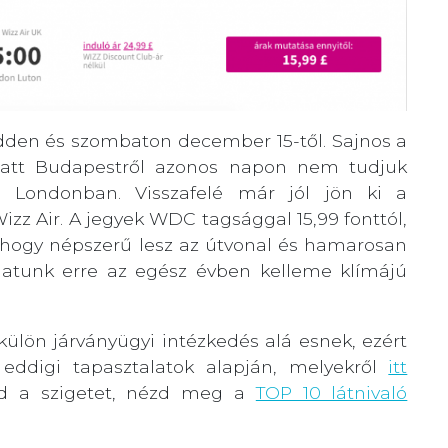
edden és szombaton december 15-től. Sajnos a
miatt Budapestről azonos napon nem tudjuk
ell Londonban. Visszafelé már jól jön ki a
izz Air. A jegyek WDC tagsággal 15,99 fonttól,
 hogy népszerű lesz az útvonal és hamarosan
zhatunk erre az egész évben kelleme klímájú
külön járványügyi intézkedés alá esnek, ezért
z eddigi tapasztalatok alapján, melyekről
itt
d a szigetet, nézd meg a
TOP 10 látnivaló