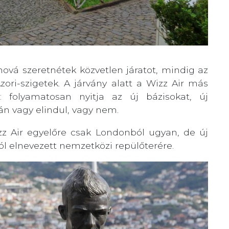
ová szeretnétek közvetlen járatot, mindig az
zori-szigetek. A járvány alatt a Wizz Air más
ál: folyamatosan nyitja az új bázisokat, új
tán vagy elindul, vagy nem.
z Air egyelőre csak Londonból ugyan, de új
ról elnevezett nemzetközi repülőterére.