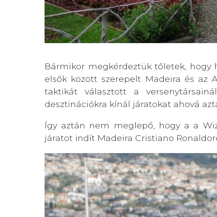
Bármikor megkérdeztük tőletek, hogy h
elsők között szerepelt Madeira és az A
taktikát választott a versenytársain
desztinációkra kínál járatokat ahová az
Így aztán nem meglepő, hogy a a Wiz
járatot indít Madeira Cristiano Ronaldo