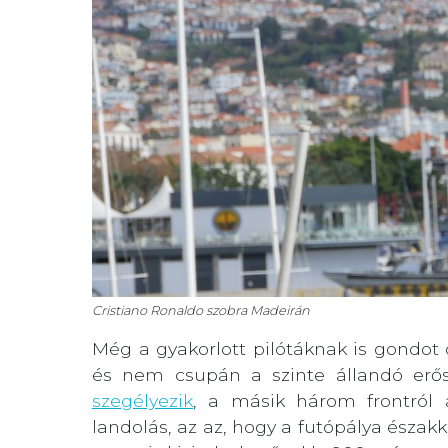
Cristiano Ronaldo szobra Madeirán
Még a gyakorlott pilótáknak is gondot o
és nem csupán a szinte állandó erős 
szegélyezik
, a másik három frontról 
landolás, az az, hogy a futópálya északk