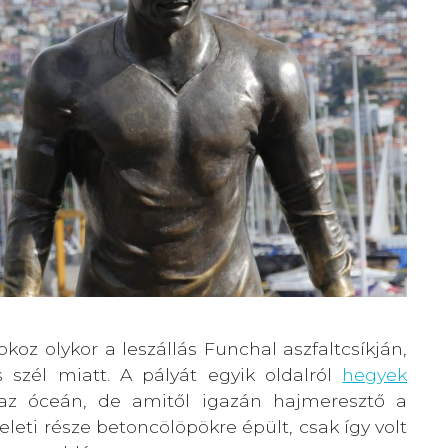
koz olykor a leszállás Funchal aszfaltcsíkján,
szél miatt. A pályát egyik oldalról
hegyek
az óceán, de amitől igazán hajmeresztő a
eleti része betoncölöpökre épült, csak így volt