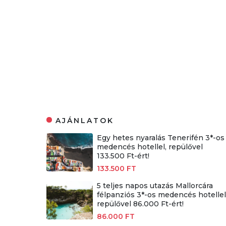
AJÁNLATOK
Egy hetes nyaralás Tenerifén 3*-os
medencés hotellel, repülővel
133.500 Ft-ért!
133.500 FT
5 teljes napos utazás Mallorcára
félpanziós 3*-os medencés hotellel
repülővel 86.000 Ft-ért!
86.000 FT