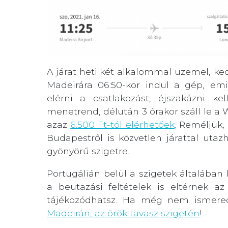
A járat heti két alkalommal üzemel, k
Madeirára 06:50-kor indul a gép, e
elérni a csatlakozást, éjszakázni k
menetrend, délután 3 órakor száll le a W
azaz
6.500 Ft-tól elérhetőek
. Reméljük,
Budapestről is közvetlen járattal uta
gyönyörű szigetre.
Portugálián belül a szigetek általában 
a beutazási feltételek is eltérnek a
tájékozódhatsz. Ha még nem ismere
Madeirán, az örök tavasz szigetén
!