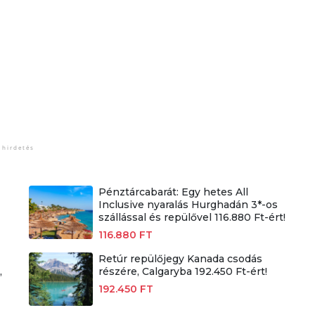
Pénztárcabarát: Egy hetes All
Inclusive nyaralás Hurghadán 3*-os
szállással és repülővel 116.880 Ft-ért!
116.880 FT
Retúr repülőjegy Kanada csodás
,
részére, Calgaryba 192.450 Ft-ért!
192.450 FT