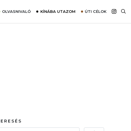
OLVASNIVALÓ
KÍNÁBA UTAZOM
ÚTI CÉLOK
Top 10 látnivalók térképpel
Európa
Tudnivalók az ajánlatok lefoglalásához
Ázsia
Tippek & Trükkök
Amerika
Utazómajom – CitySIM kártya a világutazóknak
Afrika
Interjú
Ausztrália
Élménybeszámolók
Szállodalátogatás
Sajtómegjelenések
KERESÉS