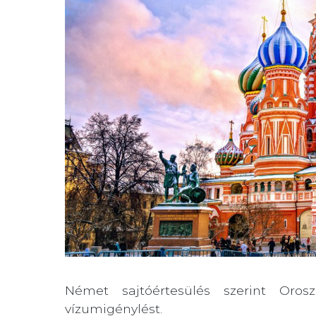
Német sajtóértesülés szerint Orosz
vízumigénylést.