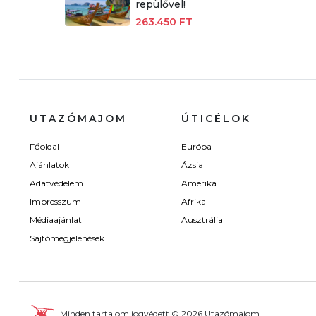
repülővel!
263.450 FT
UTAZÓMAJOM
ÚTICÉLOK
Főoldal
Európa
Ajánlatok
Ázsia
Adatvédelem
Amerika
Impresszum
Afrika
Médiaajánlat
Ausztrália
Sajtómegjelenések
Minden tartalom jogvédett © 2026 Utazómajom.