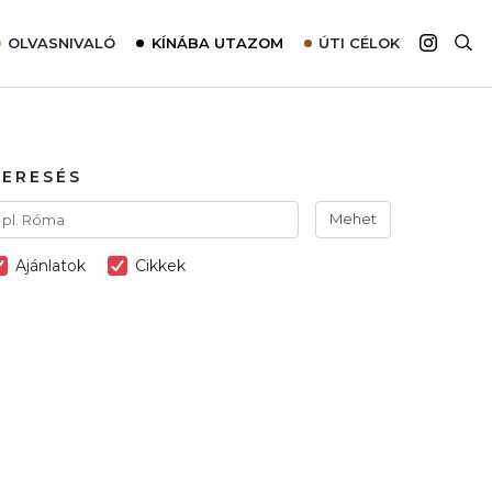
OLVASNIVALÓ
KÍNÁBA UTAZOM
ÚTI CÉLOK
Top 10 látnivalók térképpel
Európa
Tudnivalók az ajánlatok lefoglalásához
Ázsia
Tippek & Trükkök
Amerika
KERESÉS
Utazómajom – CitySIM kártya a világutazóknak
Afrika
Mehet
Interjú
Ausztrália
Ajánlatok
Cikkek
Élménybeszámolók
Szállodalátogatás
Sajtómegjelenések