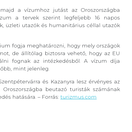
majd a vízumhoz jutást az Oroszországba
ízum a tervek szerint legfeljebb 16 napos
k, üzleti utazók és humanitárius céllal utazók
érium fogja meghatározni, hogy mely országok
ot, de állítólag biztosra vehető, hogy az EU
tálni fognak az intézkedésből. A vízum díja
őbb, mint jelenleg.
zentpétervárra és Kazanyra lesz érvényes az
az Oroszországba beutazó turisták számának
dés hatására. – Forrás:
turizmus.com