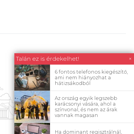
Talán ez is érdekelhet!
×
6 fontos telefonos kiegészítő,
ami nem hiányozhat a
hátizsákodból
Az ország egyik legszebb
karácsonyi vására, ahol a
színvonal, és nem az árak
vannak magasan
Ha dominant regisztrálnál,