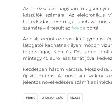
Az intézkedés nagyban megkönnyíti 
készülők számára. Az elektronikus v
tartózkodást tesz majd lehetővé turistá
számára – értesült az
fvw.de
portál.
Az cikk szerint az orosz külügyminiszt
látogatói kaphatnak ilyen módon vízum
tagországai, Kína és Dél-Korea profi
mintegy 45 euró lesz, tehát jóval kedvez
Kezdetben három városra, Moszkvára, S
új vízumtípus. A turisztikai szakma 
jelentős növekedésére számít az intézke
HÍREK
OROSZORSZÁG
VÍZUM