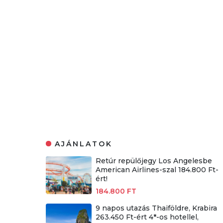
AJÁNLATOK
Retúr repülőjegy Los Angelesbe
American Airlines-szal 184.800 Ft-
ért!
184.800 FT
9 napos utazás Thaiföldre, Krabira
263.450 Ft-ért 4*-os hotellel,