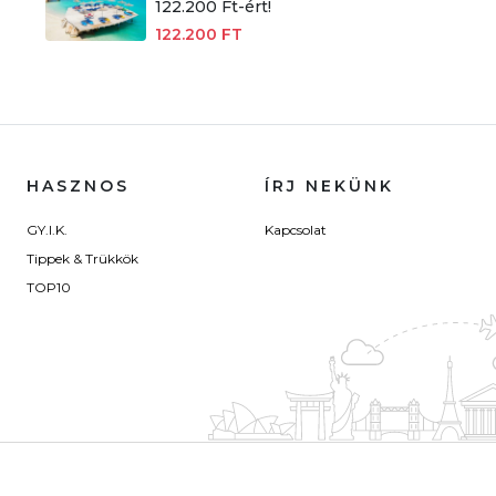
122.200 Ft-ért!
122.200 FT
HASZNOS
ÍRJ NEKÜNK
GY.I.K.
Kapcsolat
Tippek & Trükkök
TOP10