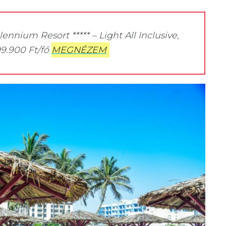
nnium Resort ***** – Light All Inclusive,
99.900 Ft/fő
MEGNÉZEM