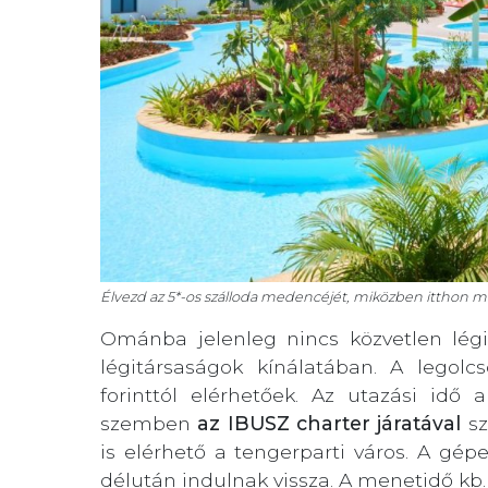
Élvezd az 5*-os szálloda medencéjét, miközben itthon má
Ománba jelenleg nincs közvetlen lég
légitársaságok kínálatában. A legolc
forinttól elérhetőek. Az utazási idő
szemben
az IBUSZ charter járatával
sz
is elérhető a tengerparti város. A gé
délután indulnak vissza. A menetidő kb. 