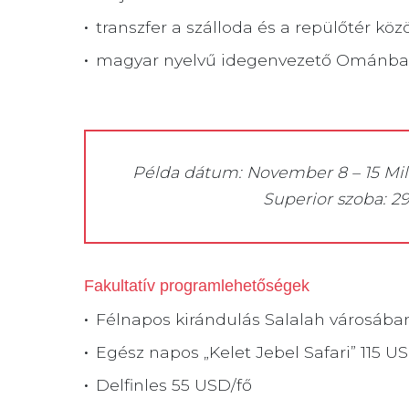
transzfer a szálloda és a repülőtér köz
magyar nyelvű idegenvezető Ománb
Példa dátum: November 8 – 15 Mille
Superior szoba: 2
Fakultatív programlehetőségek
Félnapos kirándulás Salalah városába
Egész napos „Kelet Jebel Safari” 115 U
Delfinles 55 USD/fő