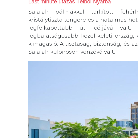
Last minute utazás Télből Nyárba
Salalah pálmákkal tarkított fehér
kristálytiszta tengere és a hatalmas h
legfelkapottabb úti céljává vál
legbarátságosabb közel-keleti ország,
kimagasló. A tisztaság, biztonság, és 
Salalah különösen vonzóvá vált.