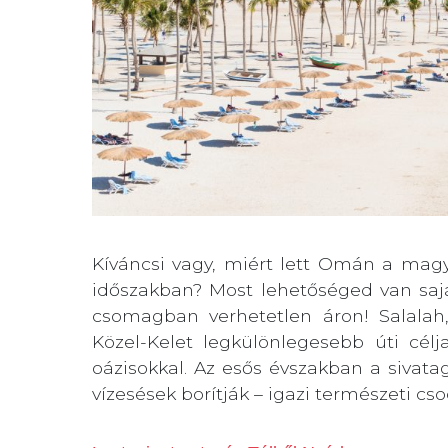
Kíváncsi vagy, miért lett Omán a magy
időszakban? Most lehetőséged van saját
csomagban verhetetlen áron! Salalah
Közel-Kelet legkülönlegesebb úti célja
oázisokkal. Az esős évszakban a sivatag
vízesések borítják – igazi természeti cso