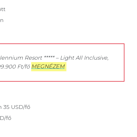
ött
an
nnium Resort ***** – Light All Inclusive,
99.900 Ft/fő
MEGNÉZEM
n 35 USD/fő
SD/fő