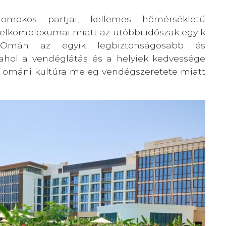
homokos partjai, kellemes hőmérsékletű
otelkomplexumai miatt az utóbbi időszak egyik
t. Omán az egyik legbiztonságosabb és
 ahol a vendéglátás és a helyiek kedvessége
az ománi kultúra meleg vendégszeretete miatt