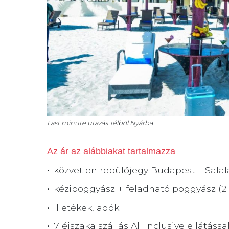
Last minute utazás
Télből Nyárba
Az ár az alábbiakat tartalmazza
közvetlen repülőjegy Budapest – Sala
kézipoggyász + feladható poggyász (2
illetékek, adók
7 éjszaka szállás All Inclusive ellátás