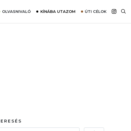
OLVASNIVALÓ
KÍNÁBA UTAZOM
ÚTI CÉLOK
Top 10 látnivalók térképpel
Európa
Tudnivalók az ajánlatok lefoglalásához
Ázsia
Tippek & Trükkök
Amerika
Utazómajom – CitySIM kártya a világutazóknak
Afrika
Interjú
Ausztrália
Élménybeszámolók
Szállodalátogatás
Sajtómegjelenések
KERESÉS