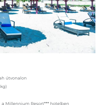
lah útvonalon
1kg)
sal a Millennium Resort*** hotelben