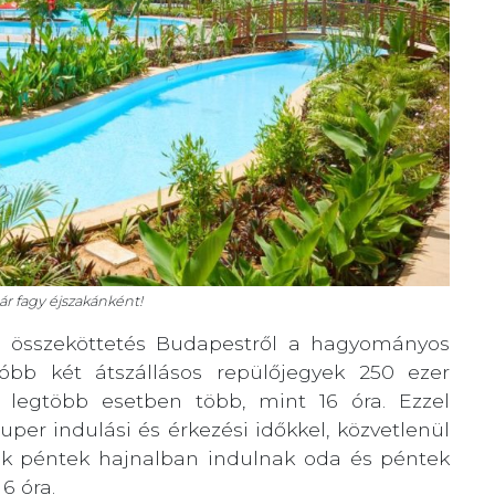
r fagy éjszakánként!
i összeköttetés Budapestről a hagyományos
sóbb két átszállásos repülőjegyek 250 ezer
 a legtöbb esetben több, mint 16 óra. Ezzel
uper indulási és érkezési időkkel, közvetlenül
pek péntek hajnalban indulnak oda és péntek
6 óra.