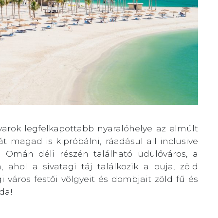
arok legfelkapottabb nyaralóhelye az elmúlt
 magad is kipróbálni, ráadásul all inclusive
, Omán déli részén található üdülőváros, a
, ahol a sivatagi táj találkozik a buja, zöld
i város festői völgyeit és dombjait zöld fű és
da!